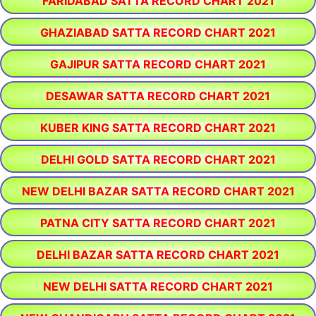
FARIDABAD SATTA RECORD CHART 2021
GHAZIABAD SATTA RECORD CHART 2021
GAJIPUR SATTA RECORD CHART 2021
DESAWAR SATTA RECORD CHART 2021
KUBER KING SATTA RECORD CHART 2021
DELHI GOLD SATTA RECORD CHART 2021
NEW DELHI BAZAR SATTA RECORD CHART 2021
PATNA CITY SATTA RECORD CHART 2021
DELHI BAZAR SATTA RECORD CHART 2021
NEW DELHI SATTA RECORD CHART 2021