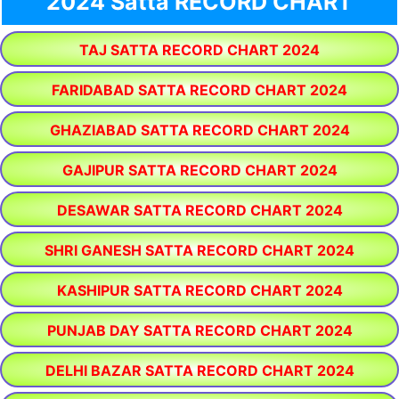
2024 Satta RECORD CHART
TAJ SATTA RECORD CHART 2024
FARIDABAD SATTA RECORD CHART 2024
GHAZIABAD SATTA RECORD CHART 2024
GAJIPUR SATTA RECORD CHART 2024
DESAWAR SATTA RECORD CHART 2024
SHRI GANESH SATTA RECORD CHART 2024
KASHIPUR SATTA RECORD CHART 2024
PUNJAB DAY SATTA RECORD CHART 2024
DELHI BAZAR SATTA RECORD CHART 2024