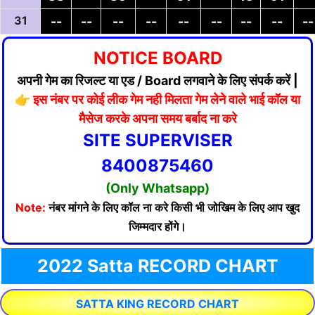
31
--
--
--
--
--
--
--
--
--
NOTICE BOARD
अपनी गेम का रिजल्ट या एड / Board लगवाने के लिए संपर्क करें |
👉
इस नंबर पर कोई लीक गेम नही मिलता गेम लेने वाले भाई कॉल या
मैसेज करके अपना समय बर्बाद ना करे
SITE SUPERVISER
8400875460
(Only Whatsapp)
Note:
नंबर मांगने के लिए कॉल ना करे किसी भी जोखिम के लिए आप खुद
जिम्मदार होंगे।
2022 Satta RECORD CHART
SATTA KING RECORD CHART