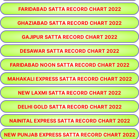
FARIDABAD SATTA RECORD CHART 2022
GHAZIABAD SATTA RECORD CHART 2022
GAJIPUR SATTA RECORD CHART 2022
DESAWAR SATTA RECORD CHART 2022
FARIDABAD NOON SATTA RECORD CHART 2022
MAHAKALI EXPRESS SATTA RECORD CHART 2022
NEW LAXMI SATTA RECORD CHART 2022
DELHI GOLD SATTA RECORD CHART 2022
NAINITAL EXPRESS SATTA RECORD CHART 2022
NEW PUNJAB EXPRESS SATTA RECORD CHART 2022