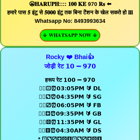
😬𝐇𝐀𝐑𝐔𝐏𝐇:::: 𝟏𝟎𝟎 𝐊𝐄 970 𝐑𝐬 ⬅️
हमारे पास 𝟓 इंटू से 𝟓𝟎𝟎𝟎 इंटू तक बिना टेंशन के खेल सकते हो 𝐥𝐥𝐥
Whatsapp No: 8493993634
📳 𝐖𝐇𝐀𝐓𝐒𝐀𝐏𝐏 𝐍𝐎𝐖 📳
Rocky ❤️ Bhai👍
जोड़ी रेट 𝟭𝟬 ➖ 𝟵𝟳𝟬
हरूप रेट 𝟭𝟬𝟬 ➖ 𝟵𝟳𝟬
🧜‍♂️⚀⏰𝟬𝟯:𝟬𝟱𝗣𝗠 🔰 𝗗𝗟
🧜‍♂️⚁⏰𝟬𝟰:𝟯𝟱𝗣𝗠 🔰 𝗦𝗚
🧜‍♂️⚂⏰𝟬𝟲:𝟬𝟱𝗣𝗠 🔰 𝗙𝗕
🧜‍♂️⚃⏰𝟬𝟵:𝟯𝟱𝗣𝗠 🔰 𝗚𝗕
🧜‍♂️⚄⏰𝟭𝟭:𝟯𝟱𝗣𝗠 🔰 𝗚𝗟
🧜‍♂️⚅⏰𝟬𝟰:𝟯𝟬𝗔𝗠 🔰 𝗗𝗦
* ⚀⚁⚂⚃⚄⚅⚀⚁⚂⚃⚄⚅