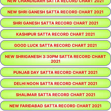
NEW CHANDIGARH SATTA RECORD CHART 2021
NEW SHRI GANESH SATTA RECORD CHART 2021
SHRI GANESH SATTA RECORD CHART 2021
KASHIPUR SATTA RECORD CHART 2021
GOOD LUCK SATTA RECORD CHART 2021
NEW SHRIGANESH 3:30PM SATTA RECORD CHART
2021
PUNJAB DAY SATTA RECORD CHART 2021
DELHI NOON SATTA RECORD CHART 2021
SHALIMAR SATTA RECORD CHART 2021
NEW FARIDABAD SATTA RECORD CHART 2021