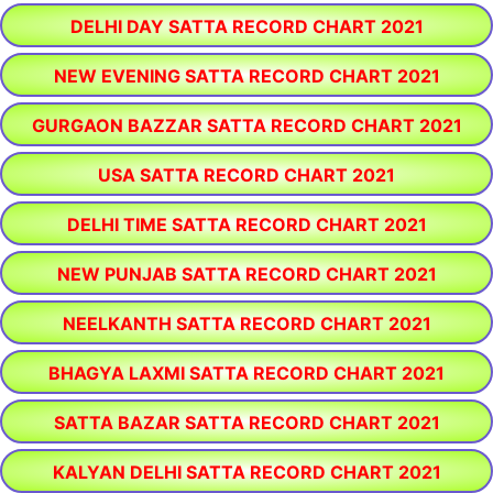
DELHI DAY SATTA RECORD CHART 2021
NEW EVENING SATTA RECORD CHART 2021
GURGAON BAZZAR SATTA RECORD CHART 2021
USA SATTA RECORD CHART 2021
DELHI TIME SATTA RECORD CHART 2021
NEW PUNJAB SATTA RECORD CHART 2021
NEELKANTH SATTA RECORD CHART 2021
BHAGYA LAXMI SATTA RECORD CHART 2021
SATTA BAZAR SATTA RECORD CHART 2021
KALYAN DELHI SATTA RECORD CHART 2021