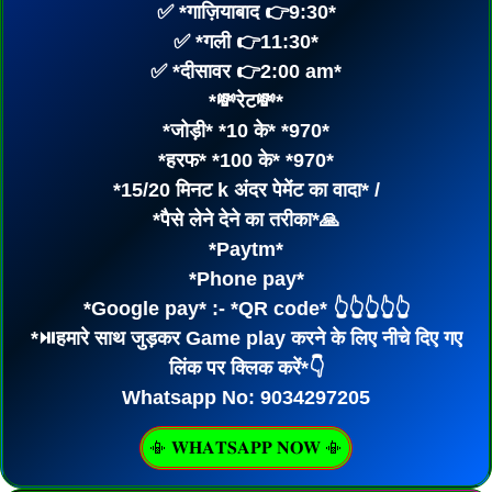
✅ *गाज़ियाबाद 👉9:30*
✅ *गली 👉11:30*
✅ *दीसावर 👉2:00 am*
*💸रेट💸*
*जोड़ी* *10 के* *970*
*हरफ* *100 के* *970*
*15/20 मिनट k अंदर पेमेंट का वादा* /
*पैसे लेने देने का तरीका*🙏
*Paytm*
*Phone pay*
*Google pay* :- *QR code* 👆👆👆👆👆
*⏯हमारे साथ जुड़कर Game play करने के लिए नीचे दिए गए
लिंक पर क्लिक करें*👇
Whatsapp No: 9034297205
📳 𝐖𝐇𝐀𝐓𝐒𝐀𝐏𝐏 𝐍𝐎𝐖 📳