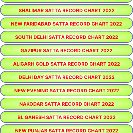
SHALIMAR SATTA RECORD CHART 2022
NEW FARIDABAD SATTA RECORD CHART 2022
SOUTH DELHI SATTA RECORD CHART 2022
GAZIPUR SATTA RECORD CHART 2022
ALIGARH GOLD SATTA RECORD CHART 2022
DELHI DAY SATTA RECORD CHART 2022
NEW EVENING SATTA RECORD CHART 2022
NAKODAR SATTA RECORD CHART 2022
BL GANESH SATTA RECORD CHART 2022
NEW PUNJAB SATTA RECORD CHART 2022