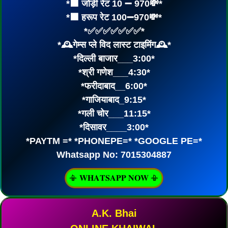
*⬛ जोड़ी रेट 10 ➖ 970💸*
*⬛ हरूप रेट 100➖970💸*
*✅✅✅✅✅✅✅*
*🕰गेम्स प्ले विद लास्ट टाइमिंग🕰*
*दिल्ली बाजार___3:00*
*श्री गणेश___4:30*
*फरीदाबाद__6:00*
*गाजियाबाद_9:15*
*गली चोर___11:15*
*दिसावर____3:00*
*PAYTM =* *PHONEPE=* *GOOGLE PE=*
Whatsapp No: 7015304887
📳 𝐖𝐇𝐀𝐓𝐒𝐀𝐏𝐏 𝐍𝐎𝐖 📳
A.K. Bhai