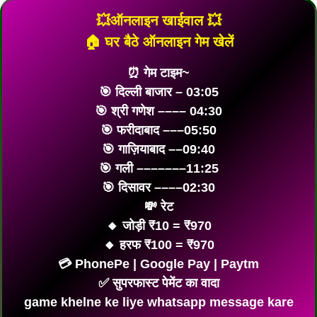
💥ऑनलाइन खाईवाल 💥
🏠 घर बैठे ऑनलाइन गेम खेलें
⏰ गेम टाइम~
🎯 दिल्ली बाजार – 03:05
🎯 श्री गणेश –––– 04:30
🎯 फरीदाबाद –––05:50
🎯 गाज़ियाबाद ––09:40
🎯 गली –––––––11:25
🎯 दिसावर ––––02:30
💸 रेट
🔸 जोड़ी ₹10 = ₹970
🔸 हरफ ₹100 = ₹970
💳 PhonePe | Google Pay | Paytm
✅ सुपरफास्ट पेमेंट का वादा
game khelne ke liye whatsapp message kare