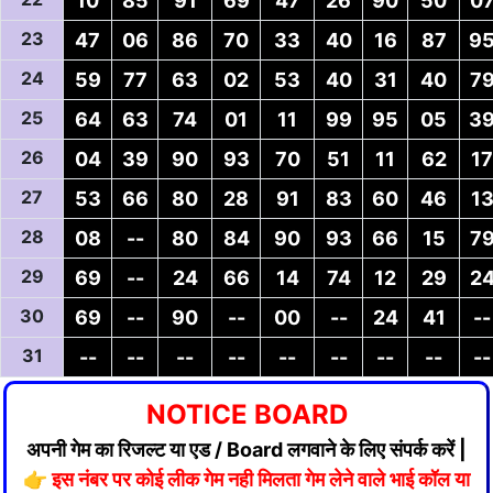
10
85
91
69
47
26
90
50
0
23
47
06
86
70
33
40
16
87
9
24
59
77
63
02
53
40
31
40
7
25
64
63
74
01
11
99
95
05
3
26
04
39
90
93
70
51
11
62
17
27
53
66
80
28
91
83
60
46
1
28
08
--
80
84
90
93
66
15
7
29
69
--
24
66
14
74
12
29
2
30
69
--
90
--
00
--
24
41
--
31
--
--
--
--
--
--
--
--
--
NOTICE BOARD
अपनी गेम का रिजल्ट या एड / Board लगवाने के लिए संपर्क करें |
👉
इस नंबर पर कोई लीक गेम नही मिलता गेम लेने वाले भाई कॉल या