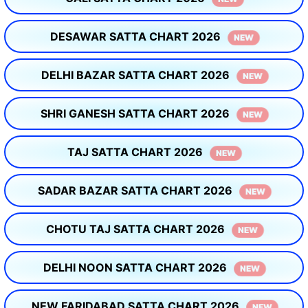
DESAWAR SATTA CHART 2026
NEW
DELHI BAZAR SATTA CHART 2026
NEW
SHRI GANESH SATTA CHART 2026
NEW
TAJ SATTA CHART 2026
NEW
SADAR BAZAR SATTA CHART 2026
NEW
CHOTU TAJ SATTA CHART 2026
NEW
DELHI NOON SATTA CHART 2026
NEW
NEW FARIDABAD SATTA CHART 2026
NEW