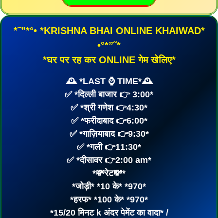
*˜”*°• *KRISHNA BHAI ONLINE KHAIWAD*
•°*”˜*
*घर पर रह कर ONLINE गेम खेलिए*
🕰 *LAST ⌚ TIME*🕰
✅ *दिल्ली बाजार 👉 3:00*
✅ *श्री गणेश 👉4:30*
✅ *फरीदाबाद 👉6:00*
✅ *गाज़ियाबाद 👉9:30*
✅ *गली 👉11:30*
✅ *दीसावर 👉2:00 am*
*💸रेट💸*
*जोड़ी* *10 के* *970*
*हरफ* *100 के* *970*
*15/20 मिनट k अंदर पेमेंट का वादा* /