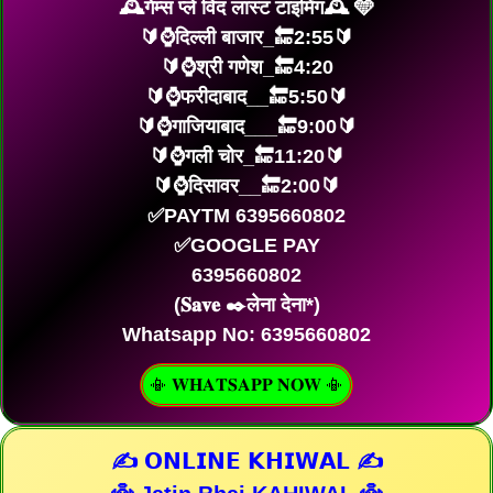
🕰️गेम्स प्ले विद लास्ट टाइमिंग🕰️ 🩵
🔰⌚दिल्ली बाजार_🔚2:55🔰
🔰⌚श्री गणेश_🔚4:20
🔰⌚फरीदाबाद__🔚5:50🔰
🔰⌚गाजियाबाद___🔚9:00🔰
🔰⌚गली चोर_🔚11:20🔰
🔰⌚दिसावर__🔚2:00🔰
✅PAYTM 6395660802
✅GOOGLE PAY
6395660802
(𝐒𝐚𝐯𝐞 ✒️लेना देना*)
Whatsapp No: 6395660802
📳 𝐖𝐇𝐀𝐓𝐒𝐀𝐏𝐏 𝐍𝐎𝐖 📳
✍️ 𝗢𝗡𝗟𝗜𝗡𝗘 𝗞𝗛𝗜𝗪𝗔𝗟 ✍️