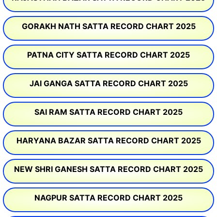
GORAKH NATH SATTA RECORD CHART 2025
PATNA CITY SATTA RECORD CHART 2025
JAI GANGA SATTA RECORD CHART 2025
SAI RAM SATTA RECORD CHART 2025
HARYANA BAZAR SATTA RECORD CHART 2025
NEW SHRI GANESH SATTA RECORD CHART 2025
NAGPUR SATTA RECORD CHART 2025