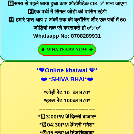
1️⃣समय से पहले आया हुआ काम ऑटोमैटिक OK ✅ माना जाएगा
2️⃣एक पर्ची में सिंगल जोड़ी की पासिंग रहेगी
3️⃣ हमारे पास आप 7 अंकों तक की क्रॉसिंग और एक पर्ची में 60
जोड़ियां तक प्ले करसकते हो ✅✅✅
Whatsapp No: 8708289931
📳 𝐖𝐇𝐀𝐓𝐒𝐀𝐏𝐏 𝐍𝐎𝐖 📳
*💚Online khaiwal 💚*
❤️ *SHIVA BHAI*❤️
*जोड़ी रेट 10 का 970*
*हरूप रेट 100का 970*
=================
*⏰3:00PM🔰दिल्ली बाजार*
*⏰04:30PM🔰श्री गणेश*
*⏰05:55PM🔰फरीदाबाद*