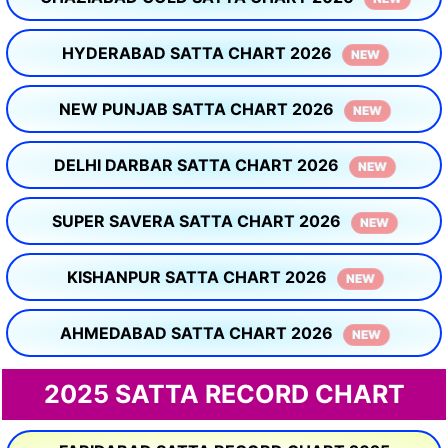
HYDERABAD SATTA CHART 2026
NEW
NEW PUNJAB SATTA CHART 2026
NEW
DELHI DARBAR SATTA CHART 2026
NEW
SUPER SAVERA SATTA CHART 2026
NEW
KISHANPUR SATTA CHART 2026
NEW
AHMEDABAD SATTA CHART 2026
NEW
2025 SATTA RECORD CHART