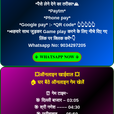
*पैसे लेने देने का तरीका*🙏
*Paytm*
*Phone pay*
*Google pay* :- *QR code* 👆👆👆👆👆
*⏯हमारे साथ जुड़कर Game play करने के लिए नीचे दिए गए
लिंक पर क्लिक करें*👇
Whatsapp No: 9034297205
📳 𝐖𝐇𝐀𝐓𝐒𝐀𝐏𝐏 𝐍𝐎𝐖 📳
💥ऑनलाइन खाईवाल 💥
🏠 घर बैठे ऑनलाइन गेम खेलें
⏰ गेम टाइम~
🎯 दिल्ली बाजार – 03:05
🎯 श्री गणेश –––– 04:30