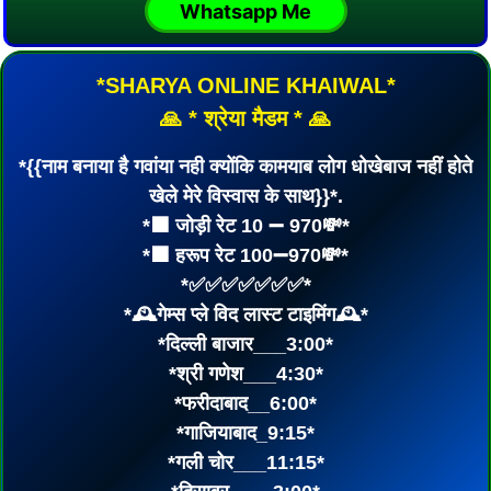
Whatsapp Me
*SHARYA ONLINE KHAIWAL*
🙏 * श्रेया मैडम * 🙏
*{{नाम बनाया है गवांया नही क्योंकि कामयाब लोग धोखेबाज नहीं होते
खेले मेरे विस्वास के साथ}}*.
*⬛ जोड़ी रेट 10 ➖ 970💸*
*⬛ हरूप रेट 100➖970💸*
*✅✅✅✅✅✅✅*
*🕰गेम्स प्ले विद लास्ट टाइमिंग🕰*
*दिल्ली बाजार___3:00*
*श्री गणेश___4:30*
*फरीदाबाद__6:00*
*गाजियाबाद_9:15*
*गली चोर___11:15*