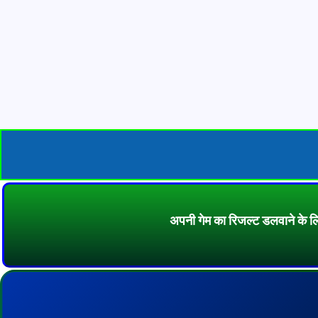
अपनी गेम का रिजल्ट डलवाने के लि