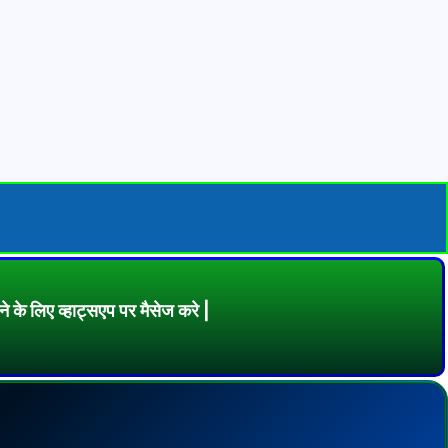
 के लिए व्हाट्सएप पर मैसेज करे |