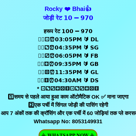
Rocky ❤️ Bhai👍
जोड़ी रेट 𝟭𝟬 ➖ 𝟵𝟳𝟬
हरूप रेट 𝟭𝟬𝟬 ➖ 𝟵𝟳𝟬
🧜‍♂️⚀⏰𝟬𝟯:𝟬𝟱𝗣𝗠 🔰 𝗗𝗟
🧜‍♂️⚁⏰𝟬𝟰:𝟯𝟱𝗣𝗠 🔰 𝗦𝗚
🧜‍♂️⚂⏰𝟬𝟲:𝟬𝟱𝗣𝗠 🔰 𝗙𝗕
🧜‍♂️⚃⏰𝟬𝟵:𝟯𝟱𝗣𝗠 🔰 𝗚𝗕
🧜‍♂️⚄⏰𝟭𝟭:𝟯𝟱𝗣𝗠 🔰 𝗚𝗟
🧜‍♂️⚅⏰𝟬𝟰:𝟯𝟬𝗔𝗠 🔰 𝗗𝗦
* ⚀⚁⚂⚃⚄⚅⚀⚁⚂⚃⚄⚅
1️⃣समय से पहले आया हुआ काम ऑटोमैटिक OK ✅ माना जाएगा
2️⃣एक पर्ची में सिंगल जोड़ी की पासिंग रहेगी
स आप 7 अंकों तक की क्रॉसिंग और एक पर्ची में 60 जोड़ियां तक प्ले 
Whatsapp No: 8053149931
📳 𝐖𝐇𝐀𝐓𝐒𝐀𝐏𝐏 𝐍𝐎𝐖 📳