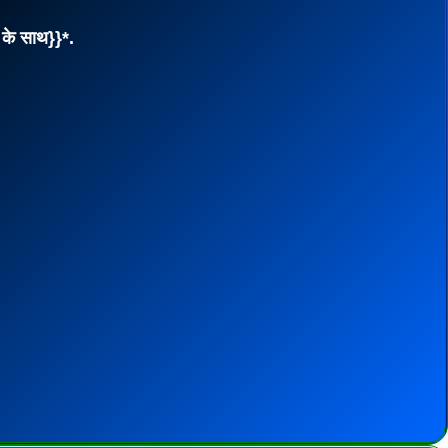
स के साथ}}*.