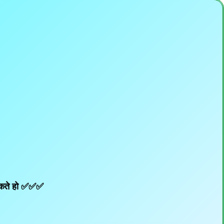
करसकते हो ✅✅✅