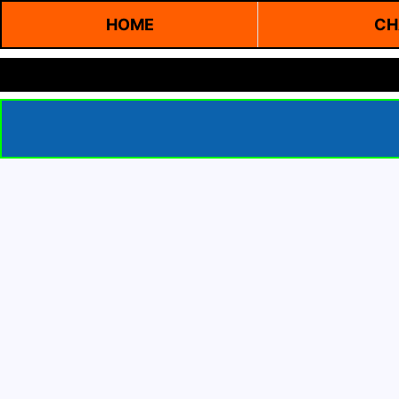
HOME
CH