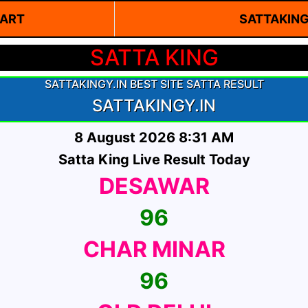
ART
SATTAKIN
SATTA KING
SATTAKINGY.IN BEST SITE SATTA RESULT
SATTAKINGY.IN
8 August 2026 8:31 AM
Satta King Live Result Today
DESAWAR
96
CHAR MINAR
96