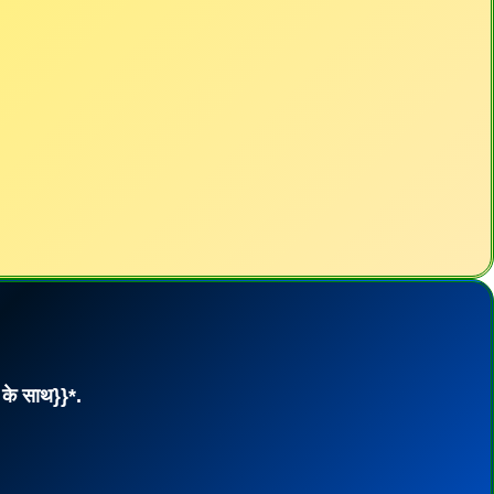
स के साथ}}*.