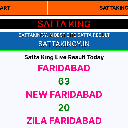
ART
SATTAKIN
SATTA KING
SATTAKINGY.IN BEST SITE SATTA RESULT
SATTAKINGY.IN
Satta King Live Result Today
FARIDABAD
63
NEW FARIDABAD
20
ZILA FARIDABAD