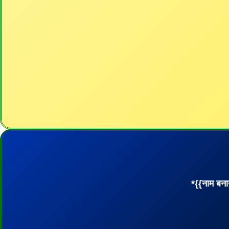
*{{नाम बनाय