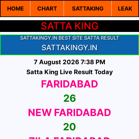
HOME
CHART
SATTAKING
LEAK
SATTA KING
SATTAKINGY.IN BEST SITE SATTA RESULT
SATTAKINGY.IN
7 August 2026 7:38 PM
Satta King Live Result Today
FARIDABAD
26
NEW FARIDABAD
20