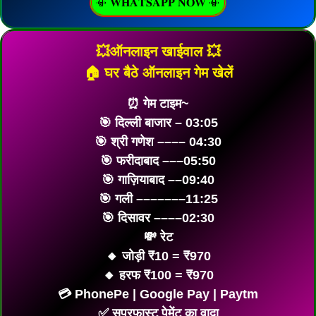
📳 𝐖𝐇𝐀𝐓𝐒𝐀𝐏𝐏 𝐍𝐎𝐖 📳
💥ऑनलाइन खाईवाल 💥
🏠 घर बैठे ऑनलाइन गेम खेलें
⏰ गेम टाइम~
🎯 दिल्ली बाजार – 03:05
🎯 श्री गणेश –––– 04:30
🎯 फरीदाबाद –––05:50
🎯 गाज़ियाबाद ––09:40
🎯 गली –––––––11:25
🎯 दिसावर ––––02:30
💸 रेट
🔸 जोड़ी ₹10 = ₹970
🔸 हरफ ₹100 = ₹970
💳 PhonePe | Google Pay | Paytm
✅ सुपरफास्ट पेमेंट का वादा