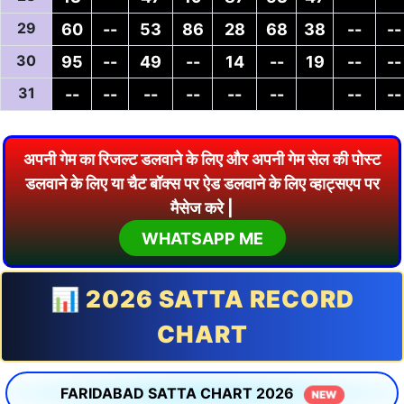
29
60
--
53
86
28
68
38
--
--
30
95
--
49
--
14
--
19
--
--
31
--
--
--
--
--
--
--
--
अपनी गेम का रिजल्ट डलवाने के लिए और अपनी गेम सेल की पोस्ट
डलवाने के लिए या चैट बॉक्स पर ऐड डलवाने के लिए व्हाट्सएप पर
मैसेज करे |
WHATSAPP ME
📊 2026 SATTA RECORD
CHART
FARIDABAD SATTA CHART 2026
NEW