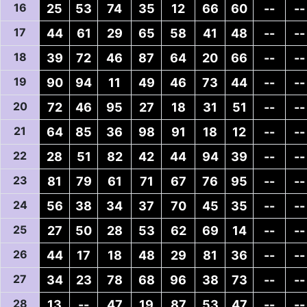
16
25
53
74
35
12
66
60
--
--
17
44
61
29
65
58
41
48
--
--
18
39
72
46
87
64
20
66
--
--
19
90
94
11
49
46
73
44
--
--
20
72
46
95
27
18
31
51
--
--
21
64
85
36
98
91
18
12
--
--
22
28
51
82
42
44
94
39
--
--
23
81
79
61
71
67
76
95
--
--
24
56
38
34
37
70
45
35
--
--
25
27
50
28
53
62
69
14
--
--
26
44
17
18
48
29
81
36
--
--
27
34
23
78
68
96
38
73
--
--
28
13
--
47
19
87
53
47
--
--