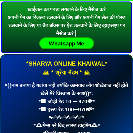
खाईवाल का परचा लगवाने के लिए मैसेज करे
अपनी गेम का रिजल्ट डलवाने के लिए और अपनी गेम सेल की पोस्ट
डलवाने के लिए या चैट बॉक्स पर ऐड डलवाने के लिए व्हाट्सएप पर
मैसेज करे |
Whatsapp Me
*SHARYA ONLINE KHAIWAL*
🙏 * श्रेया मैडम * 🙏
*{{नाम बनाया है गवांया नही क्योंकि कामयाब लोग धोखेबाज नहीं होते
खेले मेरे विस्वास के साथ}}*.
*⬛ जोड़ी रेट 10 ➖ 970💸*
*⬛ हरूप रेट 100➖970💸*
*✅✅✅✅✅✅✅*
*🕰गेम्स प्ले विद लास्ट टाइमिंग🕰*