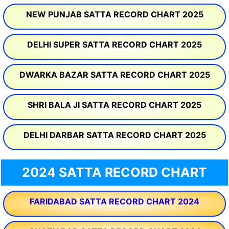
NEW PUNJAB SATTA RECORD CHART 2025
DELHI SUPER SATTA RECORD CHART 2025
DWARKA BAZAR SATTA RECORD CHART 2025
SHRI BALA JI SATTA RECORD CHART 2025
DELHI DARBAR SATTA RECORD CHART 2025
2024 SATTA RECORD CHART
FARIDABAD SATTA RECORD CHART 2024