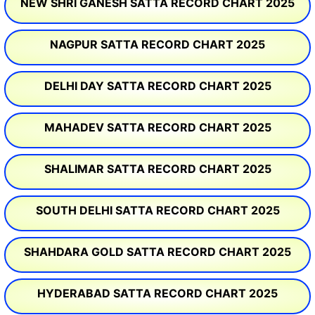
NEW SHRI GANESH SATTA RECORD CHART 2025
NAGPUR SATTA RECORD CHART 2025
DELHI DAY SATTA RECORD CHART 2025
MAHADEV SATTA RECORD CHART 2025
SHALIMAR SATTA RECORD CHART 2025
SOUTH DELHI SATTA RECORD CHART 2025
SHAHDARA GOLD SATTA RECORD CHART 2025
HYDERABAD SATTA RECORD CHART 2025