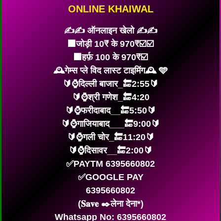
ONLINE KHAIWAL
✍️✍️ ऑनलाइन खेलो ✍️✍️
⬛जोड़ी 10₹ के 970₹☑️☑️
⬛हर्फ़ 100 के 970₹☑️
🕰️गेम्स प्ले विद लास्ट टाइमिंग🕰️ 🩵
🔰⌚दिल्ली बाजार_🔚2:55🔰
🔰⌚श्री गणेश_🔚4:20
🔰⌚फरीदाबाद__🔚5:50🔰
🔰⌚गाजियाबाद___🔚9:00🔰
🔰⌚गली चोर_🔚11:20🔰
🔰⌚दिसावर__🔚2:00🔰
✅PAYTM 6395660802
✅GOOGLE PAY
6395660802
(𝐒𝐚𝐯𝐞 ✒️लेना देना*)
Whatsapp No: 6395660802