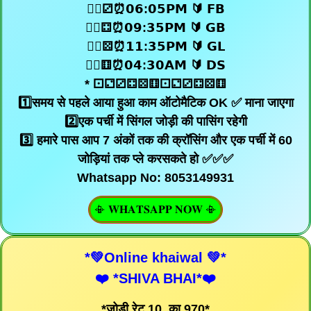
🧜‍♂️⚂⏰𝟬𝟲:𝟬𝟱𝗣𝗠 🔰 𝗙𝗕
🧜‍♂️⚃⏰𝟬𝟵:𝟯𝟱𝗣𝗠 🔰 𝗚𝗕
🧜‍♂️⚄⏰𝟭𝟭:𝟯𝟱𝗣𝗠 🔰 𝗚𝗟
🧜‍♂️⚅⏰𝟬𝟰:𝟯𝟬𝗔𝗠 🔰 𝗗𝗦
* ⚀⚁⚂⚃⚄⚅⚀⚁⚂⚃⚄⚅
1️⃣समय से पहले आया हुआ काम ऑटोमैटिक OK ✅ माना जाएगा
2️⃣एक पर्ची में सिंगल जोड़ी की पासिंग रहेगी
3️⃣ हमारे पास आप 7 अंकों तक की क्रॉसिंग और एक पर्ची में 60
जोड़ियां तक प्ले करसकते हो ✅✅✅
Whatsapp No: 8053149931
📳 𝐖𝐇𝐀𝐓𝐒𝐀𝐏𝐏 𝐍𝐎𝐖 📳
*💚Online khaiwal 💚*
❤️ *SHIVA BHAI*❤️
*जोड़ी रेट 10 का 970*