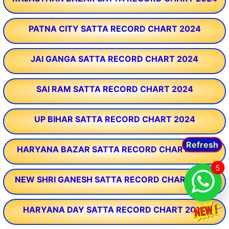
PATNA CITY SATTA RECORD CHART 2024
JAI GANGA SATTA RECORD CHART 2024
SAI RAM SATTA RECORD CHART 2024
UP BIHAR SATTA RECORD CHART 2024
HARYANA BAZAR SATTA RECORD CHART 2024
NEW SHRI GANESH SATTA RECORD CHART 2024
HARYANA DAY SATTA RECORD CHART 2024