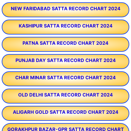
NEW FARIDABAD SATTA RECORD CHART 2024
KASHIPUR SATTA RECORD CHART 2024
PATNA SATTA RECORD CHART 2024
PUNJAB DAY SATTA RECORD CHART 2024
CHAR MINAR SATTA RECORD CHART 2024
OLD DELHI SATTA RECORD CHART 2024
ALIGARH GOLD SATTA RECORD CHART 2024
GORAKHPUR BAZAR-GPR SATTA RECORD CHART