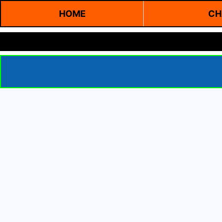
HOME
CH