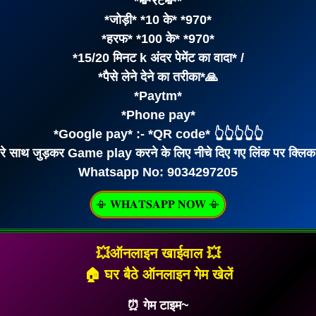
*💸रेट💸*
*जोड़ी* *10 के* *970*
*हरफ* *100 के* *970*
*15/20 मिनट k अंदर पेमेंट का वादा* /
*पैसे लेने देने का तरीका*🙏
*Paytm*
*Phone pay*
*Google pay* :- *QR code* 👆👆👆👆👆
े साथ जुड़कर Game play करने के लिए नीचे दिए गए लिंक पर क्लिक 
Whatsapp No: 9034297205
📳 𝐖𝐇𝐀𝐓𝐒𝐀𝐏𝐏 𝐍𝐎𝐖 📳
💥ऑनलाइन खाईवाल 💥
🏠 घर बैठे ऑनलाइन गेम खेलें
⏰ गेम टाइम~