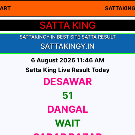
ART
SATTAKIN
SATTA KING
SATTAKINGY.IN BEST SITE SATTA RESULT
SATTAKINGY.IN
6 August 2026 11:46 AM
Satta King Live Result Today
DESAWAR
51
DANGAL
WAIT