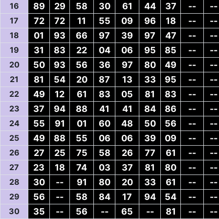
16
89
29
58
30
61
44
37
--
--
17
72
72
11
55
09
96
18
--
--
18
01
93
66
97
39
97
47
--
--
19
31
83
22
04
06
95
85
--
--
20
50
93
56
36
97
80
49
--
--
21
81
54
20
87
13
33
95
--
--
22
49
12
61
83
05
81
83
--
--
23
37
94
88
41
41
84
86
--
--
24
55
91
01
60
48
50
56
--
--
25
49
88
55
06
06
39
09
--
--
26
27
25
75
58
26
77
61
--
--
27
23
18
74
03
37
81
80
--
--
28
30
--
91
80
20
33
61
--
--
29
56
--
58
84
17
94
54
--
--
30
35
--
56
--
65
--
81
--
--