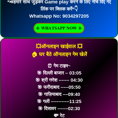
*⏯हमारे साथ जुड़कर Game play करने के लिए नीचे दिए गए
लिंक पर क्लिक करें*👇
Whatsapp No: 9034297205
📳 𝐖𝐇𝐀𝐓𝐒𝐀𝐏𝐏 𝐍𝐎𝐖 📳
💥ऑनलाइन खाईवाल 💥
🏠 घर बैठे ऑनलाइन गेम खेलें
⏰ गेम टाइम~
🎯 दिल्ली बाजार – 03:05
🎯 श्री गणेश –––– 04:30
🎯 फरीदाबाद –––05:50
🎯 गाज़ियाबाद ––09:40
🎯 गली –––––––11:25
🎯 दिसावर ––––02:30
💸 रेट