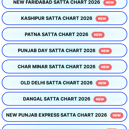
NEW FARIDABAD SATTA CHART 2026
NEW
KASHIPUR SATTA CHART 2026
NEW
PATNA SATTA CHART 2026
NEW
PUNJAB DAY SATTA CHART 2026
NEW
CHAR MINAR SATTA CHART 2026
NEW
OLD DELHI SATTA CHART 2026
NEW
DANGAL SATTA CHART 2026
NEW
NEW PUNJAB EXPRESS SATTA CHART 2026
NEW