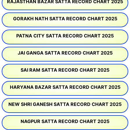
RAJASTHAN BAZAR SATTA RECORD CHART 2025
GORAKH NATH SATTA RECORD CHART 2025
PATNA CITY SATTA RECORD CHART 2025
JAI GANGA SATTA RECORD CHART 2025
SAI RAM SATTA RECORD CHART 2025
HARYANA BAZAR SATTA RECORD CHART 2025
NEW SHRI GANESH SATTA RECORD CHART 2025
NAGPUR SATTA RECORD CHART 2025