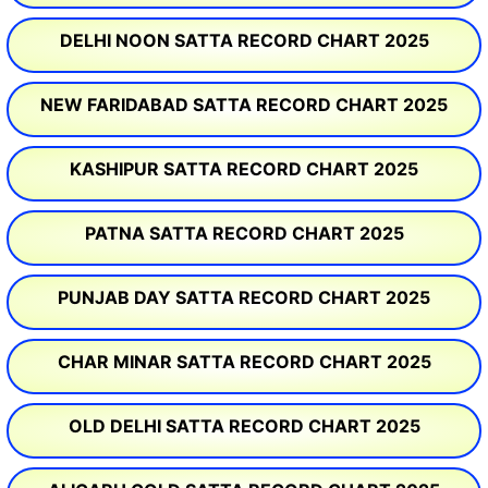
DELHI NOON SATTA RECORD CHART 2025
NEW FARIDABAD SATTA RECORD CHART 2025
KASHIPUR SATTA RECORD CHART 2025
PATNA SATTA RECORD CHART 2025
PUNJAB DAY SATTA RECORD CHART 2025
CHAR MINAR SATTA RECORD CHART 2025
OLD DELHI SATTA RECORD CHART 2025