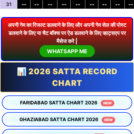
31
--
--
--
--
--
--
--
--
--
अपनी गेम का रिजल्ट डलवाने के लिए और अपनी गेम सेल की पोस्ट
डलवाने के लिए या चैट बॉक्स पर ऐड डलवाने के लिए व्हाट्सएप पर
मैसेज करे |
WHATSAPP ME
📊 2026 SATTA RECORD
CHART
FARIDABAD SATTA CHART 2026
NEW
GHAZIABAD SATTA CHART 2026
NEW