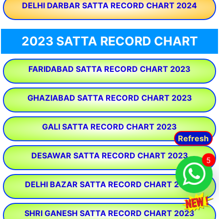
DELHI DARBAR SATTA RECORD CHART 2024
2023 SATTA RECORD CHART
FARIDABAD SATTA RECORD CHART 2023
GHAZIABAD SATTA RECORD CHART 2023
GALI SATTA RECORD CHART 2023
DESAWAR SATTA RECORD CHART 2023
DELHI BAZAR SATTA RECORD CHART 2023
SHRI GANESH SATTA RECORD CHART 2023