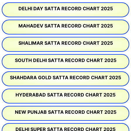
DELHI DAY SATTA RECORD CHART 2025
MAHADEV SATTA RECORD CHART 2025
SHALIMAR SATTA RECORD CHART 2025
SOUTH DELHI SATTA RECORD CHART 2025
SHAHDARA GOLD SATTA RECORD CHART 2025
HYDERABAD SATTA RECORD CHART 2025
NEW PUNJAB SATTA RECORD CHART 2025
DELHI SUPER SATTA RECORD CHART 2025