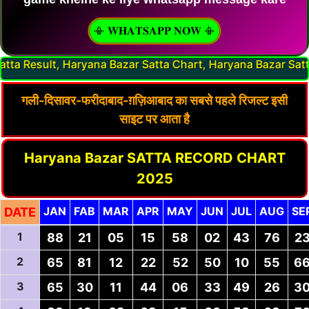
📳 𝐖𝐇𝐀𝐓𝐒𝐀𝐏𝐏 𝐍𝐎𝐖 📳
ana Bazar Satta Chart, Haryana Bazar Satta 2025, Haryana
गली-दिसावर-फरीदाबाद-ग़ज़िआबाद का सबसे पहले रिजल्ट इसी
साइट पर आता है
Haryana Bazar SATTA RECORD CHART
2025
JAN
FAB
MAR
APR
MAY
JUN
JUL
AUG
SE
DATE
1
88
21
05
15
58
02
43
76
2
2
65
81
12
22
52
50
10
55
6
3
65
30
11
44
06
33
49
26
3