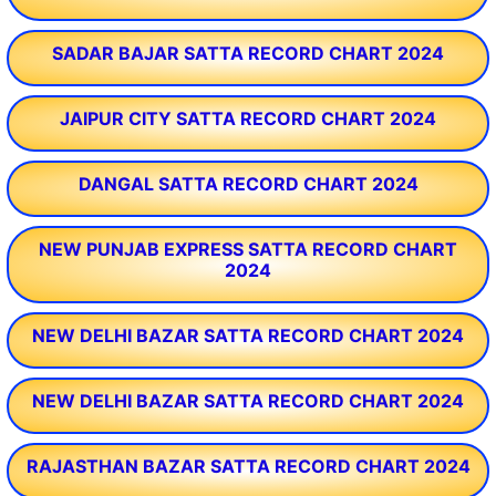
SADAR BAJAR SATTA RECORD CHART 2024
JAIPUR CITY SATTA RECORD CHART 2024
DANGAL SATTA RECORD CHART 2024
NEW PUNJAB EXPRESS SATTA RECORD CHART
2024
NEW DELHI BAZAR SATTA RECORD CHART 2024
NEW DELHI BAZAR SATTA RECORD CHART 2024
RAJASTHAN BAZAR SATTA RECORD CHART 2024