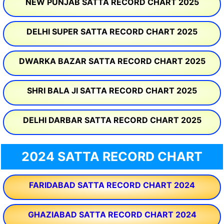
NEW PUNJAB SATTA RECORD CHART 2025
DELHI SUPER SATTA RECORD CHART 2025
DWARKA BAZAR SATTA RECORD CHART 2025
SHRI BALA JI SATTA RECORD CHART 2025
DELHI DARBAR SATTA RECORD CHART 2025
2024 SATTA RECORD CHART
FARIDABAD SATTA RECORD CHART 2024
GHAZIABAD SATTA RECORD CHART 2024