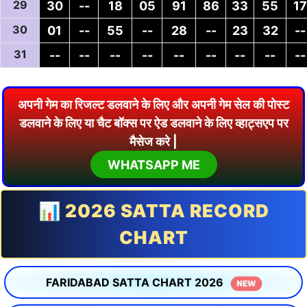
29
30
--
18
05
91
86
33
55
17
30
01
--
55
--
28
--
23
32
--
31
--
--
--
--
--
--
--
--
--
अपनी गेम का रिजल्ट डलवाने के लिए और अपनी गेम सेल की पोस्ट
डलवाने के लिए या चैट बॉक्स पर ऐड डलवाने के लिए व्हाट्सएप पर
मैसेज करे |
WHATSAPP ME
📊 2026 SATTA RECORD
CHART
FARIDABAD SATTA CHART 2026
NEW