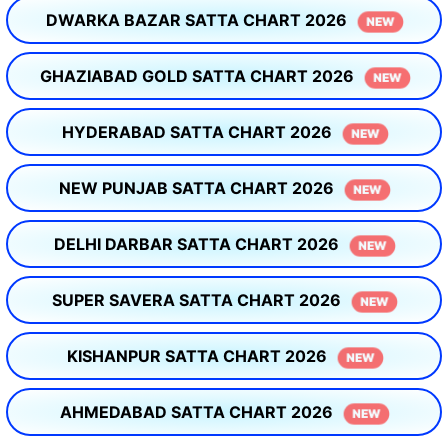
DWARKA BAZAR SATTA CHART 2026
NEW
GHAZIABAD GOLD SATTA CHART 2026
NEW
HYDERABAD SATTA CHART 2026
NEW
NEW PUNJAB SATTA CHART 2026
NEW
DELHI DARBAR SATTA CHART 2026
NEW
SUPER SAVERA SATTA CHART 2026
NEW
KISHANPUR SATTA CHART 2026
NEW
AHMEDABAD SATTA CHART 2026
NEW