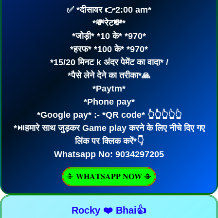
✅ *दीसावर 👉2:00 am*
*💸रेट💸*
*जोड़ी* *10 के* *970*
*हरफ* *100 के* *970*
*15/20 मिनट k अंदर पेमेंट का वादा* /
*पैसे लेने देने का तरीका*🙏
*Paytm*
*Phone pay*
*Google pay* :- *QR code* 👆👆👆👆👆
*⏯हमारे साथ जुड़कर Game play करने के लिए नीचे दिए गए
लिंक पर क्लिक करें*👇
Whatsapp No: 9034297205
📳 𝐖𝐇𝐀𝐓𝐒𝐀𝐏𝐏 𝐍𝐎𝐖 📳
Rocky ❤️ Bhai👍