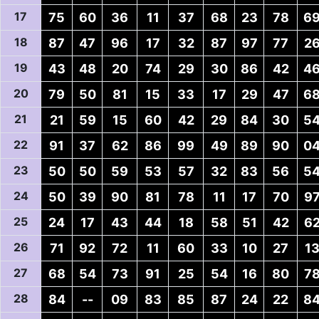
17
75
60
36
11
37
68
23
78
6
18
87
47
96
17
32
87
97
77
2
19
43
48
20
74
29
30
86
42
4
20
79
50
81
15
33
17
29
47
6
21
21
59
15
60
42
29
84
30
5
22
91
37
62
86
99
49
89
90
0
23
50
50
59
53
57
32
83
56
5
24
50
39
90
81
78
11
17
70
9
25
24
17
43
44
18
58
51
42
6
26
71
92
72
11
60
33
10
27
1
27
68
54
73
91
25
54
16
80
7
28
84
--
09
83
85
87
24
22
8