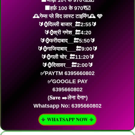
⬛जोड़ी 10₹ के 970₹☑️☑️
⬛हर्फ़ 100 के 970₹☑️
🕰️गेम्स प्ले विद लास्ट टाइमिंग🕰️ 🩵
🔰⌚दिल्ली बाजार_🔚2:55🔰
🔰⌚श्री गणेश_🔚4:20
🔰⌚फरीदाबाद__🔚5:50🔰
🔰⌚गाजियाबाद___🔚9:00🔰
🔰⌚गली चोर_🔚11:20🔰
🔰⌚दिसावर__🔚2:00🔰
✅PAYTM 6395660802
✅GOOGLE PAY
6395660802
(𝐒𝐚𝐯𝐞 ✒️लेना देना*)
Whatsapp No: 6395660802
📳 𝐖𝐇𝐀𝐓𝐒𝐀𝐏𝐏 𝐍𝐎𝐖 📳