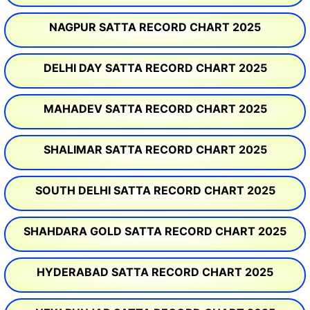
NAGPUR SATTA RECORD CHART 2025
DELHI DAY SATTA RECORD CHART 2025
MAHADEV SATTA RECORD CHART 2025
SHALIMAR SATTA RECORD CHART 2025
SOUTH DELHI SATTA RECORD CHART 2025
SHAHDARA GOLD SATTA RECORD CHART 2025
HYDERABAD SATTA RECORD CHART 2025