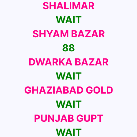
SHALIMAR
WAIT
SHYAM BAZAR
88
DWARKA BAZAR
WAIT
GHAZIABAD GOLD
WAIT
PUNJAB GUPT
WAIT