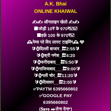
A.K. Bhai
ONLINE KHAIWAL
✍️✍️ ऑनलाइन खेलो ✍️✍️
⬛जोड़ी 10₹ के 970₹☑️☑️
⬛हर्फ़ 100 के 970₹☑️
🕰️गेम्स प्ले विद लास्ट टाइमिंग🕰️ 🩵
🔰⌚दिल्ली बाजार_🔚2:55🔰
🔰⌚श्री गणेश_🔚4:20
🔰⌚फरीदाबाद__🔚5:50🔰
🔰⌚गाजियाबाद___🔚9:00🔰
🔰⌚गली चोर_🔚11:20🔰
🔰⌚दिसावर__🔚2:00🔰
✅PAYTM 6395660802
✅GOOGLE PAY
6395660802
(𝐒𝐚𝐯𝐞 ✒️लेना देना*)