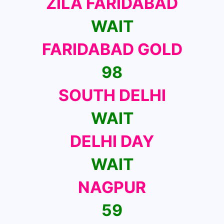
ZILA FARIDABAD
WAIT
FARIDABAD GOLD
98
SOUTH DELHI
WAIT
DELHI DAY
WAIT
NAGPUR
59