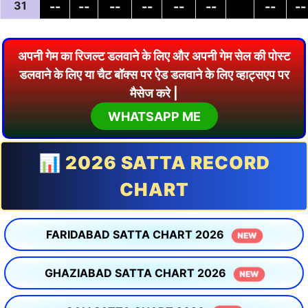
31
--
--
--
--
--
--
--
--
अपनी गेम का रिजल्ट डलवाने के लिए और अपनी गेम सेल की पोस्ट
डलवाने के लिए या चैट बॉक्स पर ऐड डलवाने के लिए व्हाट्सएप पर
मैसेज करे |
WHATSAPP ME
📊 2026 SATTA RECORD
CHART
FARIDABAD SATTA CHART 2026
NEW
GHAZIABAD SATTA CHART 2026
NEW