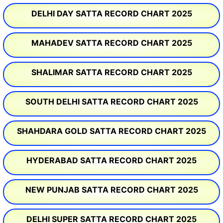
DELHI DAY SATTA RECORD CHART 2025
MAHADEV SATTA RECORD CHART 2025
SHALIMAR SATTA RECORD CHART 2025
SOUTH DELHI SATTA RECORD CHART 2025
SHAHDARA GOLD SATTA RECORD CHART 2025
HYDERABAD SATTA RECORD CHART 2025
NEW PUNJAB SATTA RECORD CHART 2025
DELHI SUPER SATTA RECORD CHART 2025