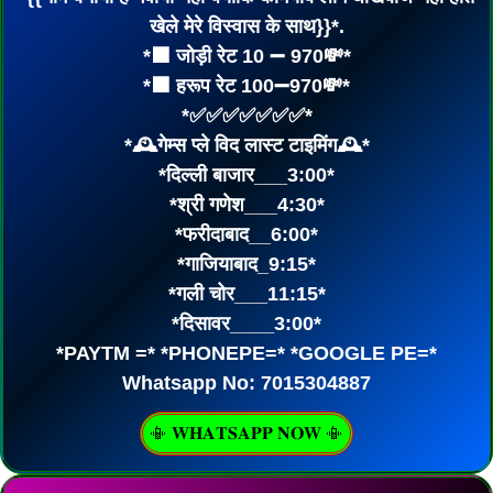
खेले मेरे विस्वास के साथ}}*.
*⬛ जोड़ी रेट 10 ➖ 970💸*
*⬛ हरूप रेट 100➖970💸*
*✅✅✅✅✅✅✅*
*🕰गेम्स प्ले विद लास्ट टाइमिंग🕰*
*दिल्ली बाजार___3:00*
*श्री गणेश___4:30*
*फरीदाबाद__6:00*
*गाजियाबाद_9:15*
*गली चोर___11:15*
*दिसावर____3:00*
*PAYTM =* *PHONEPE=* *GOOGLE PE=*
Whatsapp No: 7015304887
📳 𝐖𝐇𝐀𝐓𝐒𝐀𝐏𝐏 𝐍𝐎𝐖 📳