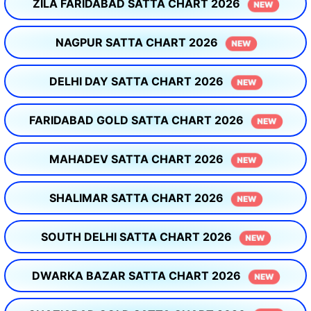
ZILA FARIDABAD SATTA CHART 2026
NEW
NAGPUR SATTA CHART 2026
NEW
DELHI DAY SATTA CHART 2026
NEW
FARIDABAD GOLD SATTA CHART 2026
NEW
MAHADEV SATTA CHART 2026
NEW
SHALIMAR SATTA CHART 2026
NEW
SOUTH DELHI SATTA CHART 2026
NEW
DWARKA BAZAR SATTA CHART 2026
NEW