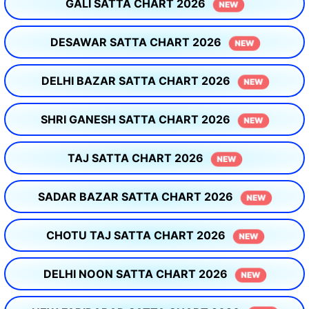
GALI SATTA CHART 2026
NEW
DESAWAR SATTA CHART 2026
NEW
DELHI BAZAR SATTA CHART 2026
NEW
SHRI GANESH SATTA CHART 2026
NEW
TAJ SATTA CHART 2026
NEW
SADAR BAZAR SATTA CHART 2026
NEW
CHOTU TAJ SATTA CHART 2026
NEW
DELHI NOON SATTA CHART 2026
NEW