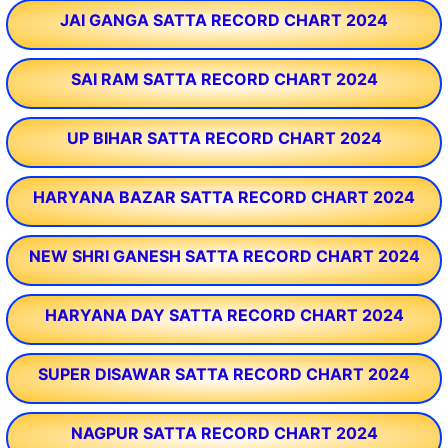
JAI GANGA SATTA RECORD CHART 2024
SAI RAM SATTA RECORD CHART 2024
UP BIHAR SATTA RECORD CHART 2024
HARYANA BAZAR SATTA RECORD CHART 2024
NEW SHRI GANESH SATTA RECORD CHART 2024
HARYANA DAY SATTA RECORD CHART 2024
SUPER DISAWAR SATTA RECORD CHART 2024
NAGPUR SATTA RECORD CHART 2024