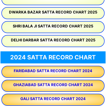
DWARKA BAZAR SATTA RECORD CHART 2025
SHRI BALA JI SATTA RECORD CHART 2025
DELHI DARBAR SATTA RECORD CHART 2025
2024 SATTA RECORD CHART
FARIDABAD SATTA RECORD CHART 2024
GHAZIABAD SATTA RECORD CHART 2024
GALI SATTA RECORD CHART 2024