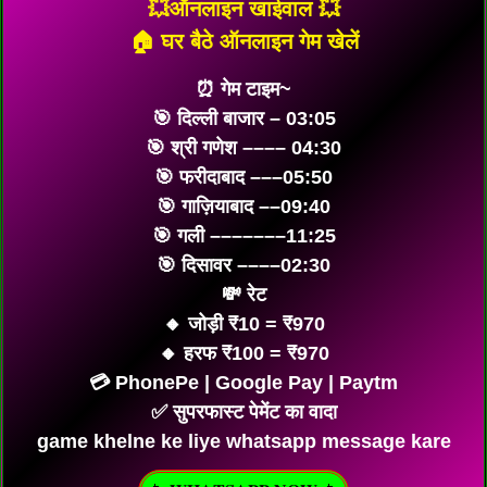
💥ऑनलाइन खाईवाल 💥
🏠 घर बैठे ऑनलाइन गेम खेलें
⏰ गेम टाइम~
🎯 दिल्ली बाजार – 03:05
🎯 श्री गणेश –––– 04:30
🎯 फरीदाबाद –––05:50
🎯 गाज़ियाबाद ––09:40
🎯 गली –––––––11:25
🎯 दिसावर ––––02:30
💸 रेट
🔸 जोड़ी ₹10 = ₹970
🔸 हरफ ₹100 = ₹970
💳 PhonePe | Google Pay | Paytm
✅ सुपरफास्ट पेमेंट का वादा
game khelne ke liye whatsapp message kare