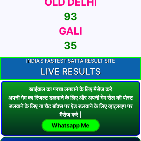
OLD DELHI
93
GALI
35
INDIA'S FASTEST SATTA RESULT SITE
LIVE RESULTS
खाईवाल का परचा लगवाने के लिए मैसेज करे
अपनी गेम का रिजल्ट डलवाने के लिए और अपनी गेम सेल की पोस्ट
डलवाने के लिए या चैट बॉक्स पर ऐड डलवाने के लिए व्हाट्सएप पर
मैसेज करे |
Whatsapp Me