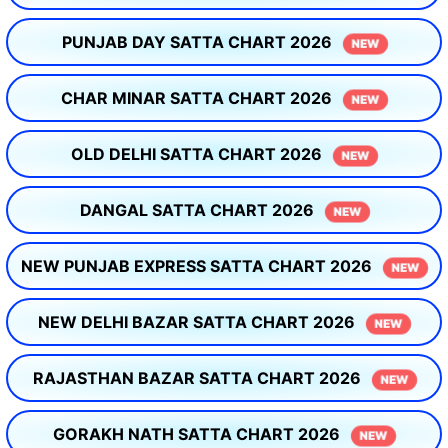
PUNJAB DAY SATTA CHART 2026
NEW
CHAR MINAR SATTA CHART 2026
NEW
OLD DELHI SATTA CHART 2026
NEW
DANGAL SATTA CHART 2026
NEW
NEW PUNJAB EXPRESS SATTA CHART 2026
NEW
NEW DELHI BAZAR SATTA CHART 2026
NEW
RAJASTHAN BAZAR SATTA CHART 2026
NEW
GORAKH NATH SATTA CHART 2026
NEW