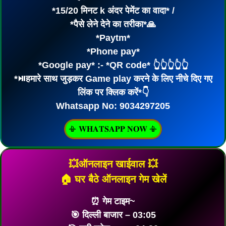
*15/20 मिनट k अंदर पेमेंट का वादा* /
*पैसे लेने देने का तरीका*🙏
*Paytm*
*Phone pay*
*Google pay* :- *QR code* 👆👆👆👆👆
*⏯हमारे साथ जुड़कर Game play करने के लिए नीचे दिए गए
लिंक पर क्लिक करें*👇
Whatsapp No: 9034297205
📳 𝐖𝐇𝐀𝐓𝐒𝐀𝐏𝐏 𝐍𝐎𝐖 📳
💥ऑनलाइन खाईवाल 💥
🏠 घर बैठे ऑनलाइन गेम खेलें
⏰ गेम टाइम~
🎯 दिल्ली बाजार – 03:05