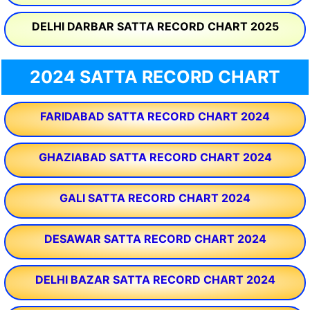
DELHI DARBAR SATTA RECORD CHART 2025
2024 SATTA RECORD CHART
FARIDABAD SATTA RECORD CHART 2024
GHAZIABAD SATTA RECORD CHART 2024
GALI SATTA RECORD CHART 2024
DESAWAR SATTA RECORD CHART 2024
DELHI BAZAR SATTA RECORD CHART 2024