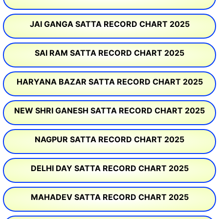
JAI GANGA SATTA RECORD CHART 2025
SAI RAM SATTA RECORD CHART 2025
HARYANA BAZAR SATTA RECORD CHART 2025
NEW SHRI GANESH SATTA RECORD CHART 2025
NAGPUR SATTA RECORD CHART 2025
DELHI DAY SATTA RECORD CHART 2025
MAHADEV SATTA RECORD CHART 2025