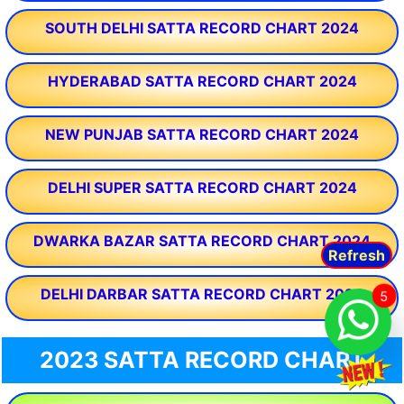
SOUTH DELHI SATTA RECORD CHART 2024
HYDERABAD SATTA RECORD CHART 2024
NEW PUNJAB SATTA RECORD CHART 2024
DELHI SUPER SATTA RECORD CHART 2024
DWARKA BAZAR SATTA RECORD CHART 2024
DELHI DARBAR SATTA RECORD CHART 2024
2023 SATTA RECORD CHART