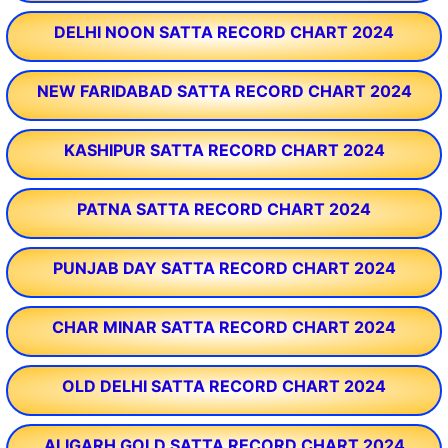
DELHI NOON SATTA RECORD CHART 2024
NEW FARIDABAD SATTA RECORD CHART 2024
KASHIPUR SATTA RECORD CHART 2024
PATNA SATTA RECORD CHART 2024
PUNJAB DAY SATTA RECORD CHART 2024
CHAR MINAR SATTA RECORD CHART 2024
OLD DELHI SATTA RECORD CHART 2024
ALIGARH GOLD SATTA RECORD CHART 2024