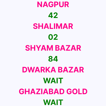
NAGPUR
42
SHALIMAR
02
SHYAM BAZAR
84
DWARKA BAZAR
WAIT
GHAZIABAD GOLD
WAIT