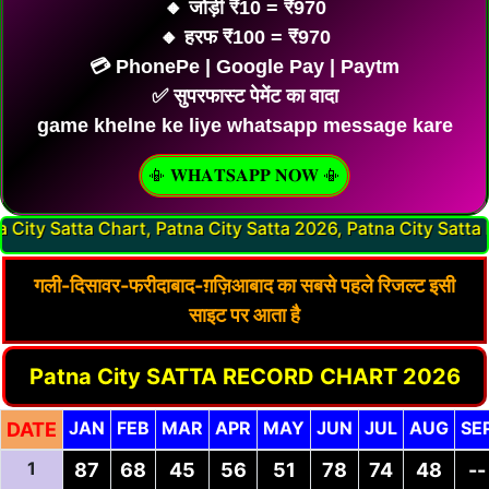
🔸 जोड़ी ₹10 = ₹970
🔸 हरफ ₹100 = ₹970
💳 PhonePe | Google Pay | Paytm
✅ सुपरफास्ट पेमेंट का वादा
game khelne ke liye whatsapp message kare
📳 𝐖𝐇𝐀𝐓𝐒𝐀𝐏𝐏 𝐍𝐎𝐖 📳
art, Patna City Satta 2026, Patna City Satta King 2026, Sat
गली-दिसावर-फरीदाबाद-ग़ज़िआबाद का सबसे पहले रिजल्ट इसी
साइट पर आता है
Patna City SATTA RECORD CHART 2026
JAN
FEB
MAR
APR
MAY
JUN
JUL
AUG
SE
DATE
1
87
68
45
56
51
78
74
48
--