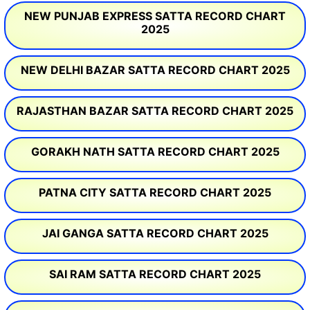
NEW PUNJAB EXPRESS SATTA RECORD CHART
2025
NEW DELHI BAZAR SATTA RECORD CHART 2025
RAJASTHAN BAZAR SATTA RECORD CHART 2025
GORAKH NATH SATTA RECORD CHART 2025
PATNA CITY SATTA RECORD CHART 2025
JAI GANGA SATTA RECORD CHART 2025
SAI RAM SATTA RECORD CHART 2025