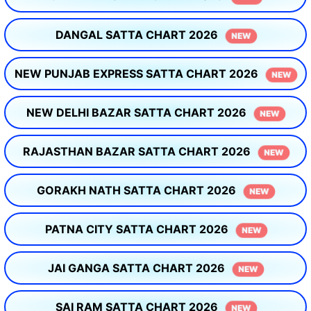
DANGAL SATTA CHART 2026
NEW
NEW PUNJAB EXPRESS SATTA CHART 2026
NEW
NEW DELHI BAZAR SATTA CHART 2026
NEW
RAJASTHAN BAZAR SATTA CHART 2026
NEW
GORAKH NATH SATTA CHART 2026
NEW
PATNA CITY SATTA CHART 2026
NEW
JAI GANGA SATTA CHART 2026
NEW
SAI RAM SATTA CHART 2026
NEW