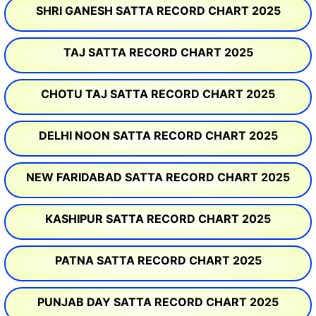
SHRI GANESH SATTA RECORD CHART 2025
TAJ SATTA RECORD CHART 2025
CHOTU TAJ SATTA RECORD CHART 2025
DELHI NOON SATTA RECORD CHART 2025
NEW FARIDABAD SATTA RECORD CHART 2025
KASHIPUR SATTA RECORD CHART 2025
PATNA SATTA RECORD CHART 2025
PUNJAB DAY SATTA RECORD CHART 2025