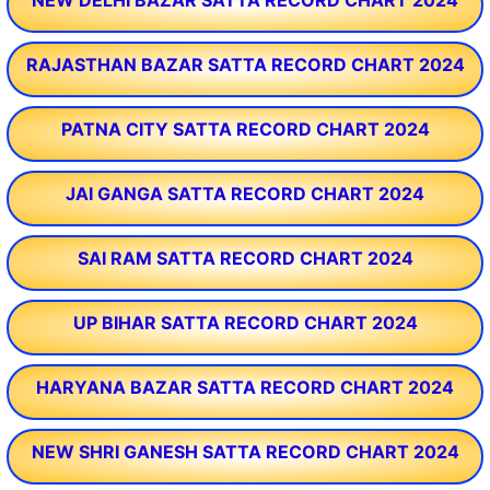
NEW DELHI BAZAR SATTA RECORD CHART 2024
RAJASTHAN BAZAR SATTA RECORD CHART 2024
PATNA CITY SATTA RECORD CHART 2024
JAI GANGA SATTA RECORD CHART 2024
SAI RAM SATTA RECORD CHART 2024
UP BIHAR SATTA RECORD CHART 2024
HARYANA BAZAR SATTA RECORD CHART 2024
NEW SHRI GANESH SATTA RECORD CHART 2024