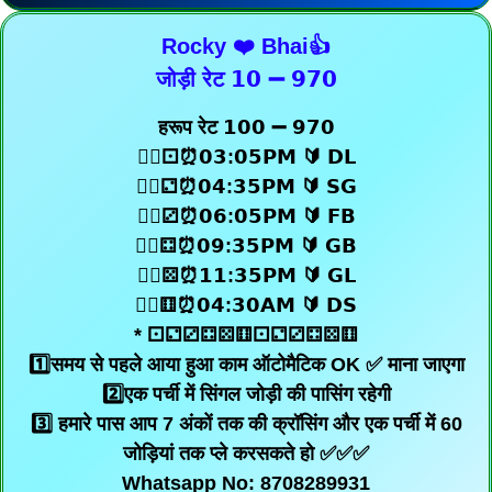
Rocky ❤️ Bhai👍
जोड़ी रेट 𝟭𝟬 ➖ 𝟵𝟳𝟬
हरूप रेट 𝟭𝟬𝟬 ➖ 𝟵𝟳𝟬
🧜‍♂️⚀⏰𝟬𝟯:𝟬𝟱𝗣𝗠 🔰 𝗗𝗟
🧜‍♂️⚁⏰𝟬𝟰:𝟯𝟱𝗣𝗠 🔰 𝗦𝗚
🧜‍♂️⚂⏰𝟬𝟲:𝟬𝟱𝗣𝗠 🔰 𝗙𝗕
🧜‍♂️⚃⏰𝟬𝟵:𝟯𝟱𝗣𝗠 🔰 𝗚𝗕
🧜‍♂️⚄⏰𝟭𝟭:𝟯𝟱𝗣𝗠 🔰 𝗚𝗟
🧜‍♂️⚅⏰𝟬𝟰:𝟯𝟬𝗔𝗠 🔰 𝗗𝗦
* ⚀⚁⚂⚃⚄⚅⚀⚁⚂⚃⚄⚅
1️⃣समय से पहले आया हुआ काम ऑटोमैटिक OK ✅ माना जाएगा
2️⃣एक पर्ची में सिंगल जोड़ी की पासिंग रहेगी
3️⃣ हमारे पास आप 7 अंकों तक की क्रॉसिंग और एक पर्ची में 60
जोड़ियां तक प्ले करसकते हो ✅✅✅
Whatsapp No: 8708289931