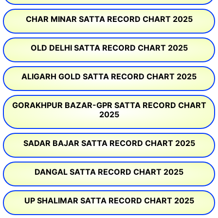
CHAR MINAR SATTA RECORD CHART 2025
OLD DELHI SATTA RECORD CHART 2025
ALIGARH GOLD SATTA RECORD CHART 2025
GORAKHPUR BAZAR-GPR SATTA RECORD CHART
2025
SADAR BAJAR SATTA RECORD CHART 2025
DANGAL SATTA RECORD CHART 2025
UP SHALIMAR SATTA RECORD CHART 2025