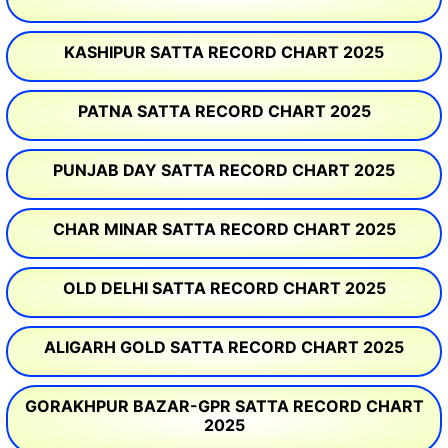
KASHIPUR SATTA RECORD CHART 2025
PATNA SATTA RECORD CHART 2025
PUNJAB DAY SATTA RECORD CHART 2025
CHAR MINAR SATTA RECORD CHART 2025
OLD DELHI SATTA RECORD CHART 2025
ALIGARH GOLD SATTA RECORD CHART 2025
GORAKHPUR BAZAR-GPR SATTA RECORD CHART
2025