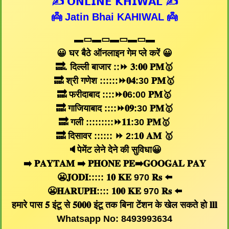
✍️ 𝗢𝗡𝗟𝗜𝗡𝗘 𝗞𝗛𝗜𝗪𝗔𝗟 ✍️
👼 Jatin Bhai KAHIWAL 👼
▬▭▬▭▬▭▬▭▬
😀 घर बैठे ऑनलाइन गेम प्ले करें 😀
🔜. दिल्ली बाजार ::⏩ 𝟑:𝟎𝟎 𝐏𝐌🥇
🔜 श्री गणेश ::::::⏩𝟎𝟒:30 𝐏𝐌🥇
🔜 फरीदाबाद ::::⏩𝟎6:00 𝐏𝐌🥇
🔜 गाजियाबाद ::::⏩𝟎𝟗:30 𝐏𝐌🥇
🔜 गली :::::::::⏩𝟏𝟏:30 𝐏𝐌🥇
🔜 दिसावर :::::: ⏩ 2:1𝟎 𝐀𝐌 🥇
🔈पेमेंट लेने देने की सुविधा😀
➡️ 𝐏𝐀𝐘𝐓𝐀𝐌 ➡️ 𝐏𝐇𝐎𝐍𝐄 𝐏𝐄➡️𝐆𝐎𝐎𝐆𝐀𝐋 𝐏𝐀𝐘
😬𝐉𝐎𝐃𝐈::::: 𝟏𝟎 𝐊𝐄 970 𝐑𝐬 ⬅️
😬𝐇𝐀𝐑𝐔𝐏𝐇:::: 𝟏𝟎𝟎 𝐊𝐄 970 𝐑𝐬 ⬅️
हमारे पास 𝟓 इंटू से 𝟓𝟎𝟎𝟎 इंटू तक बिना टेंशन के खेल सकते हो 𝐥𝐥𝐥
Whatsapp No: 8493993634