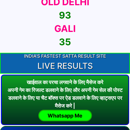
OLD DELHI
93
GALI
35
INDIA'S FASTEST SATTA RESULT SITE
LIVE RESULTS
खाईवाल का परचा लगवाने के लिए मैसेज करे
अपनी गेम का रिजल्ट डलवाने के लिए और अपनी गेम सेल की पोस्ट
डलवाने के लिए या चैट बॉक्स पर ऐड डलवाने के लिए व्हाट्सएप पर
मैसेज करे |
Whatsapp Me