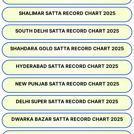
SHALIMAR SATTA RECORD CHART 2025
SOUTH DELHI SATTA RECORD CHART 2025
SHAHDARA GOLD SATTA RECORD CHART 2025
HYDERABAD SATTA RECORD CHART 2025
NEW PUNJAB SATTA RECORD CHART 2025
DELHI SUPER SATTA RECORD CHART 2025
DWARKA BAZAR SATTA RECORD CHART 2025