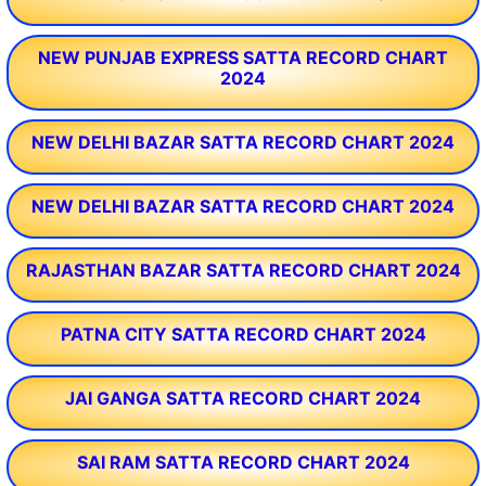
NEW PUNJAB EXPRESS SATTA RECORD CHART
2024
NEW DELHI BAZAR SATTA RECORD CHART 2024
NEW DELHI BAZAR SATTA RECORD CHART 2024
RAJASTHAN BAZAR SATTA RECORD CHART 2024
PATNA CITY SATTA RECORD CHART 2024
JAI GANGA SATTA RECORD CHART 2024
SAI RAM SATTA RECORD CHART 2024