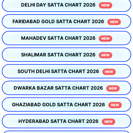
DELHI DAY SATTA CHART 2026
NEW
FARIDABAD GOLD SATTA CHART 2026
NEW
MAHADEV SATTA CHART 2026
NEW
SHALIMAR SATTA CHART 2026
NEW
SOUTH DELHI SATTA CHART 2026
NEW
DWARKA BAZAR SATTA CHART 2026
NEW
GHAZIABAD GOLD SATTA CHART 2026
NEW
HYDERABAD SATTA CHART 2026
NEW