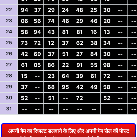
22
94
37
29
24
48
25
30
--
--
23
06
56
74
46
29
46
20
--
--
24
58
94
43
81
81
16
13
--
--
25
73
72
12
37
62
38
34
--
--
26
42
69
37
51
27
84
30
--
--
27
61
05
86
22
91
55
98
--
--
28
15
--
23
64
39
61
72
--
--
29
37
--
68
95
42
49
58
--
--
30
52
--
51
--
72
52
--
--
31
--
--
--
--
--
--
--
--
अपनी गेम का रिजल्ट डलवाने के लिए और अपनी गेम सेल की पोस्ट