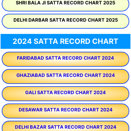
SHRI BALA JI SATTA RECORD CHART 2025
DELHI DARBAR SATTA RECORD CHART 2025
2024 SATTA RECORD CHART
FARIDABAD SATTA RECORD CHART 2024
GHAZIABAD SATTA RECORD CHART 2024
GALI SATTA RECORD CHART 2024
DESAWAR SATTA RECORD CHART 2024
DELHI BAZAR SATTA RECORD CHART 2024