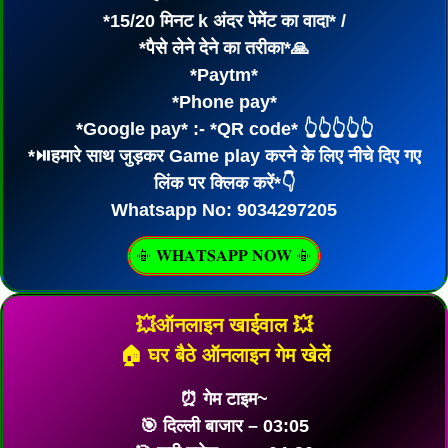
*15/20 मिनट k अंदर पेमेंट का वादा* /
*पैसे लेने देने का तरीका*🙏
*Paytm*
*Phone pay*
*Google pay* :- *QR code* 👆👆👆👆👆
*⏯हमारे साथ जुड़कर Game play करने के लिए नीचे दिए गए
लिंक पर क्लिक करें*👇
Whatsapp No: 9034297205
📳 𝐖𝐇𝐀𝐓𝐒𝐀𝐏𝐏 𝐍𝐎𝐖 📳
💥ऑनलाइन खाईवाल 💥
🏠 घर बैठे ऑनलाइन गेम खेलें
⏰ गेम टाइम~
🎯 दिल्ली बाजार – 03:05