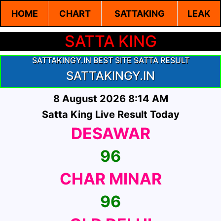
HOME
CHART
SATTAKING
LEAK
SATTA KING
SATTAKINGY.IN BEST SITE SATTA RESULT
SATTAKINGY.IN
8 August 2026 8:14 AM
Satta King Live Result Today
DESAWAR
96
CHAR MINAR
96