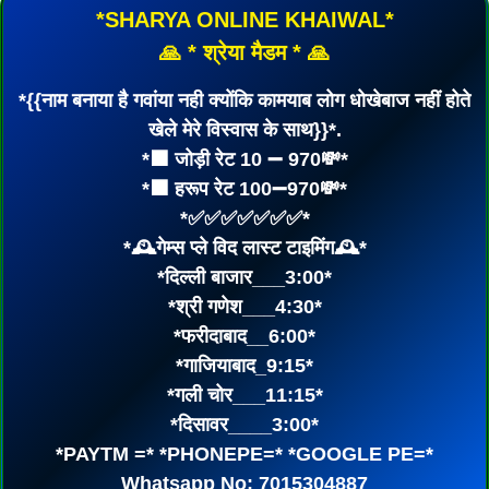
*SHARYA ONLINE KHAIWAL*
🙏 * श्रेया मैडम * 🙏
*{{नाम बनाया है गवांया नही क्योंकि कामयाब लोग धोखेबाज नहीं होते
खेले मेरे विस्वास के साथ}}*.
*⬛ जोड़ी रेट 10 ➖ 970💸*
*⬛ हरूप रेट 100➖970💸*
*✅✅✅✅✅✅✅*
*🕰गेम्स प्ले विद लास्ट टाइमिंग🕰*
*दिल्ली बाजार___3:00*
*श्री गणेश___4:30*
*फरीदाबाद__6:00*
*गाजियाबाद_9:15*
*गली चोर___11:15*
*दिसावर____3:00*
*PAYTM =* *PHONEPE=* *GOOGLE PE=*
Whatsapp No: 7015304887