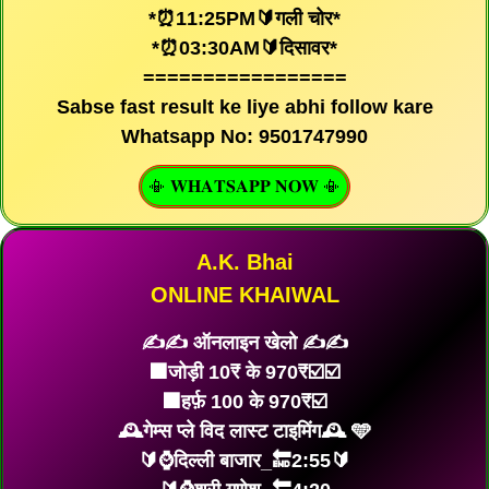
*⏰11:25PM🔰गली चोर*
*⏰03:30AM🔰दिसावर*
=================
Sabse fast result ke liye abhi follow kare
Whatsapp No: 9501747990
📳 𝐖𝐇𝐀𝐓𝐒𝐀𝐏𝐏 𝐍𝐎𝐖 📳
A.K. Bhai
ONLINE KHAIWAL
✍️✍️ ऑनलाइन खेलो ✍️✍️
⬛जोड़ी 10₹ के 970₹☑️☑️
⬛हर्फ़ 100 के 970₹☑️
🕰️गेम्स प्ले विद लास्ट टाइमिंग🕰️ 🩵
🔰⌚दिल्ली बाजार_🔚2:55🔰