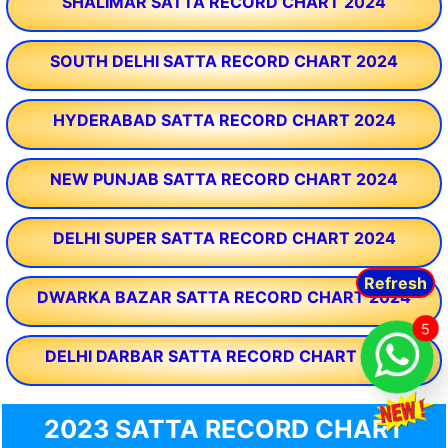
SHALIMAR SATTA RECORD CHART 2024
SOUTH DELHI SATTA RECORD CHART 2024
HYDERABAD SATTA RECORD CHART 2024
NEW PUNJAB SATTA RECORD CHART 2024
DELHI SUPER SATTA RECORD CHART 2024
DWARKA BAZAR SATTA RECORD CHART 2024
DELHI DARBAR SATTA RECORD CHART 2024
2023 SATTA RECORD CHART