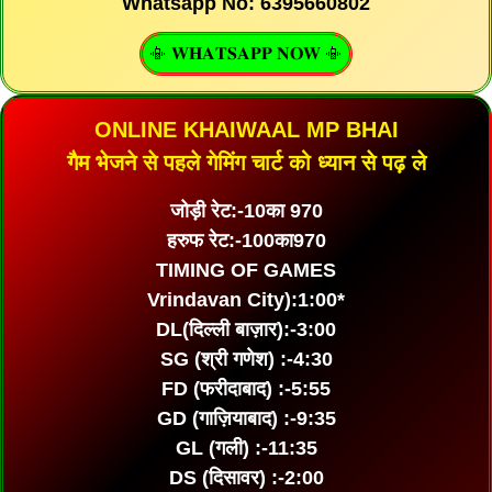
Whatsapp No: 6395660802
📳 𝐖𝐇𝐀𝐓𝐒𝐀𝐏𝐏 𝐍𝐎𝐖 📳
ONLINE KHAIWAAL MP BHAI
गैम भेजने से पहले गेमिंग चार्ट को ध्यान से पढ़ ले
जोड़ी रेट:-10का 970
हरुफ रेट:-100का970
TIMING OF GAMES
Vrindavan City):1:00*
DL(दिल्ली बाज़ार):-3:00
SG (श्री गणेश) :-4:30
FD (फरीदाबाद) :-5:55
GD (गाज़ियाबाद) :-9:35
GL (गली) :-11:35
DS (दिसावर) :-2:00