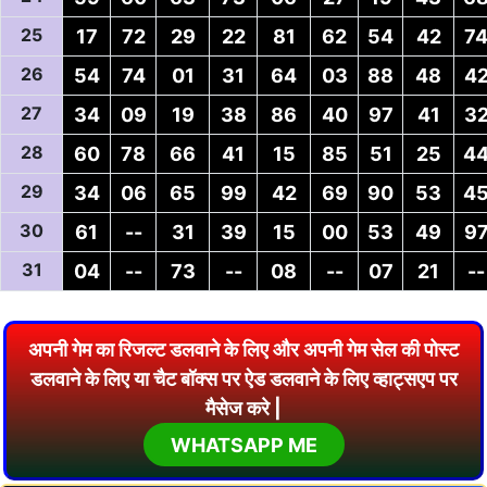
25
17
72
29
22
81
62
54
42
7
26
54
74
01
31
64
03
88
48
4
27
34
09
19
38
86
40
97
41
3
28
60
78
66
41
15
85
51
25
4
29
34
06
65
99
42
69
90
53
4
30
61
--
31
39
15
00
53
49
9
31
04
--
73
--
08
--
07
21
--
अपनी गेम का रिजल्ट डलवाने के लिए और अपनी गेम सेल की पोस्ट
डलवाने के लिए या चैट बॉक्स पर ऐड डलवाने के लिए व्हाट्सएप पर
मैसेज करे |
WHATSAPP ME