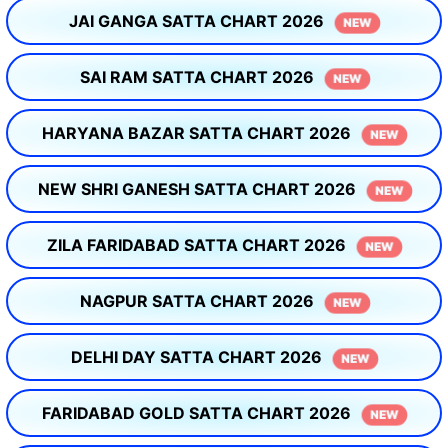
JAI GANGA SATTA CHART 2026
NEW
SAI RAM SATTA CHART 2026
NEW
HARYANA BAZAR SATTA CHART 2026
NEW
NEW SHRI GANESH SATTA CHART 2026
NEW
ZILA FARIDABAD SATTA CHART 2026
NEW
NAGPUR SATTA CHART 2026
NEW
DELHI DAY SATTA CHART 2026
NEW
FARIDABAD GOLD SATTA CHART 2026
NEW