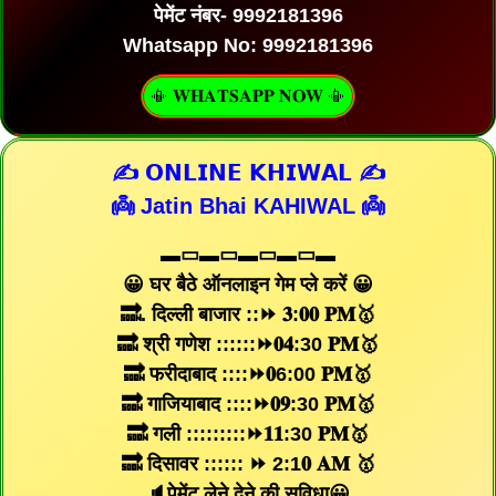
पेमेंट नंबर- 9992181396
Whatsapp No: 9992181396
📳 𝐖𝐇𝐀𝐓𝐒𝐀𝐏𝐏 𝐍𝐎𝐖 📳
✍️ 𝗢𝗡𝗟𝗜𝗡𝗘 𝗞𝗛𝗜𝗪𝗔𝗟 ✍️
👼 Jatin Bhai KAHIWAL 👼
▬▭▬▭▬▭▬▭▬
😀 घर बैठे ऑनलाइन गेम प्ले करें 😀
🔜. दिल्ली बाजार ::⏩ 𝟑:𝟎𝟎 𝐏𝐌🥇
🔜 श्री गणेश ::::::⏩𝟎𝟒:30 𝐏𝐌🥇
🔜 फरीदाबाद ::::⏩𝟎6:00 𝐏𝐌🥇
🔜 गाजियाबाद ::::⏩𝟎𝟗:30 𝐏𝐌🥇
🔜 गली :::::::::⏩𝟏𝟏:30 𝐏𝐌🥇
🔜 दिसावर :::::: ⏩ 2:1𝟎 𝐀𝐌 🥇
🔈पेमेंट लेने देने की सुविधा😀