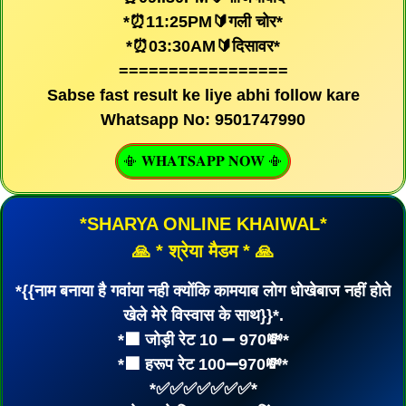
*⏰11:25PM🔰गली चोर*
*⏰03:30AM🔰दिसावर*
=================
Sabse fast result ke liye abhi follow kare
Whatsapp No: 9501747990
📳 𝐖𝐇𝐀𝐓𝐒𝐀𝐏𝐏 𝐍𝐎𝐖 📳
*SHARYA ONLINE KHAIWAL*
🙏 * श्रेया मैडम * 🙏
*{{नाम बनाया है गवांया नही क्योंकि कामयाब लोग धोखेबाज नहीं होते
खेले मेरे विस्वास के साथ}}*.
*⬛ जोड़ी रेट 10 ➖ 970💸*
*⬛ हरूप रेट 100➖970💸*
*✅✅✅✅✅✅✅*