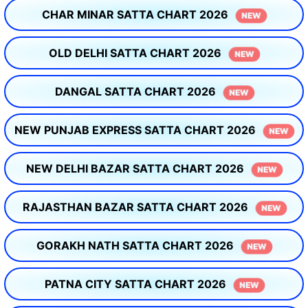
CHAR MINAR SATTA CHART 2026
NEW
OLD DELHI SATTA CHART 2026
NEW
DANGAL SATTA CHART 2026
NEW
NEW PUNJAB EXPRESS SATTA CHART 2026
NEW
NEW DELHI BAZAR SATTA CHART 2026
NEW
RAJASTHAN BAZAR SATTA CHART 2026
NEW
GORAKH NATH SATTA CHART 2026
NEW
PATNA CITY SATTA CHART 2026
NEW