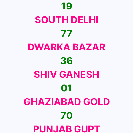
19
SOUTH DELHI
77
DWARKA BAZAR
36
SHIV GANESH
01
GHAZIABAD GOLD
70
PUNJAB GUPT