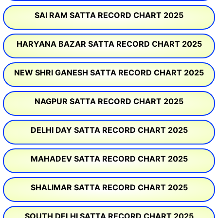
SAI RAM SATTA RECORD CHART 2025
HARYANA BAZAR SATTA RECORD CHART 2025
NEW SHRI GANESH SATTA RECORD CHART 2025
NAGPUR SATTA RECORD CHART 2025
DELHI DAY SATTA RECORD CHART 2025
MAHADEV SATTA RECORD CHART 2025
SHALIMAR SATTA RECORD CHART 2025
SOUTH DELHI SATTA RECORD CHART 2025