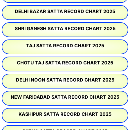
DELHI BAZAR SATTA RECORD CHART 2025
SHRI GANESH SATTA RECORD CHART 2025
TAJ SATTA RECORD CHART 2025
CHOTU TAJ SATTA RECORD CHART 2025
DELHI NOON SATTA RECORD CHART 2025
NEW FARIDABAD SATTA RECORD CHART 2025
KASHIPUR SATTA RECORD CHART 2025