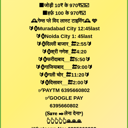
⬛जोड़ी 10₹ के 970₹☑️☑️
⬛हर्फ़ 100 के 970₹☑️
🕰️गेम्स प्ले विद लास्ट टाइमिंग🕰️ 🩵
🔰⌚Muradabad City 12:45last
🔰⌚Noida City 1: 45last
🔰⌚दिल्ली बाजार_🔚2:55🔰
🔰⌚श्री गणेश_🔚4:20
🔰⌚फरीदाबाद__🔚5:50🔰
🔰⌚गाजियाबाद___🔚9:00🔰
🔰⌚गली चोर_🔚11:20🔰
🔰⌚दिसावर__🔚2:00🔰
✅PAYTM 6395660802
✅GOOGLE PAY
6395660802
(𝐒𝐚𝐯𝐞 ✒️लेना देना*)
👆👆👆👆👆🙏🙏🙏