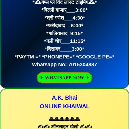
*🕰गेम्स प्ले विद लास्ट टाइमिंग🕰*
*दिल्ली बाजार___3:00*
*श्री गणेश___4:30*
*फरीदाबाद__6:00*
*गाजियाबाद_9:15*
*गली चोर___11:15*
*दिसावर____3:00*
*PAYTM =* *PHONEPE=* *GOOGLE PE=*
Whatsapp No: 7015304887
📳 𝐖𝐇𝐀𝐓𝐒𝐀𝐏𝐏 𝐍𝐎𝐖 📳
A.K. Bhai
ONLINE KHAIWAL
🙏🙏🙏🙏🙏🙏
✍️✍️ ऑनलाइन खेलो ✍️✍️