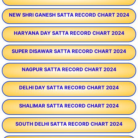
NEW SHRI GANESH SATTA RECORD CHART 2024
HARYANA DAY SATTA RECORD CHART 2024
SUPER DISAWAR SATTA RECORD CHART 2024
NAGPUR SATTA RECORD CHART 2024
DELHI DAY SATTA RECORD CHART 2024
SHALIMAR SATTA RECORD CHART 2024
SOUTH DELHI SATTA RECORD CHART 2024