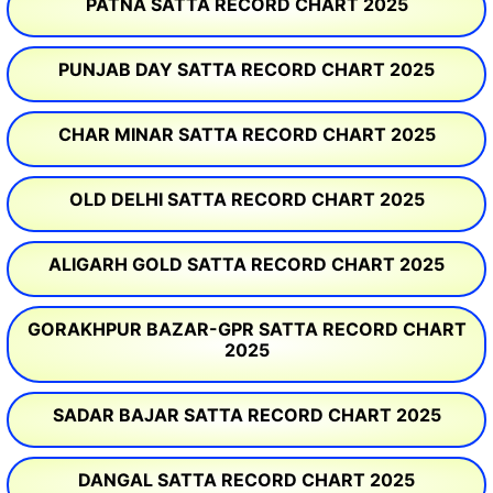
PATNA SATTA RECORD CHART 2025
PUNJAB DAY SATTA RECORD CHART 2025
CHAR MINAR SATTA RECORD CHART 2025
OLD DELHI SATTA RECORD CHART 2025
ALIGARH GOLD SATTA RECORD CHART 2025
GORAKHPUR BAZAR-GPR SATTA RECORD CHART
2025
SADAR BAJAR SATTA RECORD CHART 2025
DANGAL SATTA RECORD CHART 2025