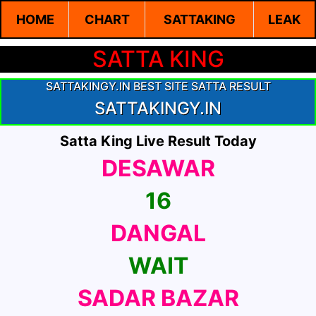
HOME
CHART
SATTAKING
LEAK
SATTA KING
SATTAKINGY.IN BEST SITE SATTA RESULT
SATTAKINGY.IN
Satta King Live Result Today
DESAWAR
16
DANGAL
WAIT
SADAR BAZAR