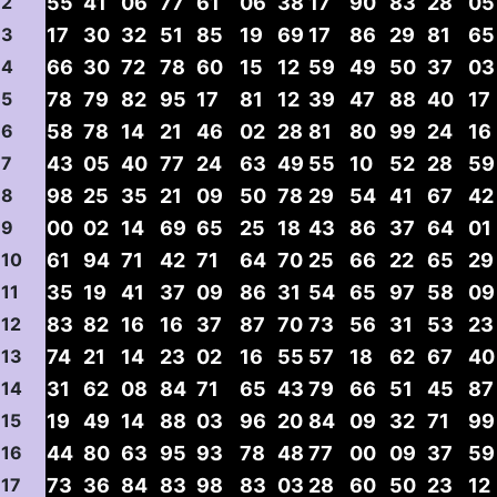
2
55
41
06
77
61
06
38
17
90
83
28
05
3
17
30
32
51
85
19
69
17
86
29
81
65
4
66
30
72
78
60
15
12
59
49
50
37
03
5
78
79
82
95
17
81
12
39
47
88
40
17
6
58
78
14
21
46
02
28
81
80
99
24
16
7
43
05
40
77
24
63
49
55
10
52
28
59
8
98
25
35
21
09
50
78
29
54
41
67
42
9
00
02
14
69
65
25
18
43
86
37
64
01
10
61
94
71
42
71
64
70
25
66
22
65
29
11
35
19
41
37
09
86
31
54
65
97
58
09
12
83
82
16
16
37
87
70
73
56
31
53
23
13
74
21
14
23
02
16
55
57
18
62
67
40
14
31
62
08
84
71
65
43
79
66
51
45
87
15
19
49
14
88
03
96
20
84
09
32
71
99
16
44
80
63
95
93
78
48
77
00
09
37
59
17
73
36
84
83
98
83
03
28
60
50
23
12