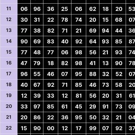
11
06
96
36
25
06
62
18
20
5
12
30
31
22
78
74
20
15
68
0
13
77
38
82
71
21
69
94
44
3
14
90
69
83
40
92
64
93
85
8
15
77
48
77
06
98
56
21
93
7
16
47
79
18
82
98
41
13
90
7
17
96
55
46
07
95
88
32
52
0
18
40
67
92
71
85
46
73
58
2
19
12
39
33
12
81
56
20
31
6
20
33
97
85
61
45
29
91
73
0
21
20
86
22
36
95
50
32
21
0
22
15
90
00
12
17
99
07
92
3