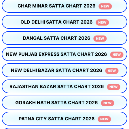
CHAR MINAR SATTA CHART 2026
NEW
OLD DELHI SATTA CHART 2026
NEW
DANGAL SATTA CHART 2026
NEW
NEW PUNJAB EXPRESS SATTA CHART 2026
NEW
NEW DELHI BAZAR SATTA CHART 2026
NEW
RAJASTHAN BAZAR SATTA CHART 2026
NEW
GORAKH NATH SATTA CHART 2026
NEW
PATNA CITY SATTA CHART 2026
NEW