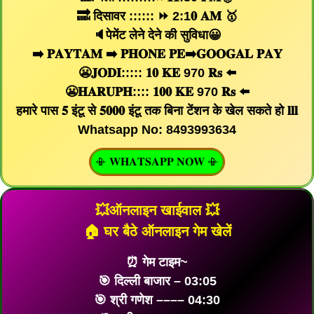
🔜 दिसावर :::::: ⏩ 2:1𝟎 𝐀𝐌 🥇
🔈पेमेंट लेने देने की सुविधा😀
➡️ 𝐏𝐀𝐘𝐓𝐀𝐌 ➡️ 𝐏𝐇𝐎𝐍𝐄 𝐏𝐄➡️𝐆𝐎𝐎𝐆𝐀𝐋 𝐏𝐀𝐘
😬𝐉𝐎𝐃𝐈::::: 𝟏𝟎 𝐊𝐄 970 𝐑𝐬 ⬅️
😬𝐇𝐀𝐑𝐔𝐏𝐇:::: 𝟏𝟎𝟎 𝐊𝐄 970 𝐑𝐬 ⬅️
हमारे पास 𝟓 इंटू से 𝟓𝟎𝟎𝟎 इंटू तक बिना टेंशन के खेल सकते हो 𝐥𝐥𝐥
Whatsapp No: 8493993634
📳 𝐖𝐇𝐀𝐓𝐒𝐀𝐏𝐏 𝐍𝐎𝐖 📳
💥ऑनलाइन खाईवाल 💥
🏠 घर बैठे ऑनलाइन गेम खेलें
⏰ गेम टाइम~
🎯 दिल्ली बाजार – 03:05
🎯 श्री गणेश –––– 04:30