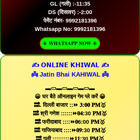
GL (गली) :-11:35
DS (दिसावर) :-2:00
पेमेंट नंबर- 9992181396
Whatsapp No: 9992181396
📳 𝐖𝐇𝐀𝐓𝐒𝐀𝐏𝐏 𝐍𝐎𝐖 📳
✍️ 𝗢𝗡𝗟𝗜𝗡𝗘 𝗞𝗛𝗜𝗪𝗔𝗟 ✍️
👼 Jatin Bhai KAHIWAL 👼
▬▭▬▭▬▭▬▭▬
😀 घर बैठे ऑनलाइन गेम प्ले करें 😀
🔜. दिल्ली बाजार ::⏩ 𝟑:𝟎𝟎 𝐏𝐌🥇
🔜 श्री गणेश ::::::⏩𝟎𝟒:30 𝐏𝐌🥇
🔜 फरीदाबाद ::::⏩𝟎6:00 𝐏𝐌🥇
🔜 गाजियाबाद ::::⏩𝟎𝟗:30 𝐏𝐌🥇
🔜 गली :::::::::⏩𝟏𝟏:30 𝐏𝐌🥇