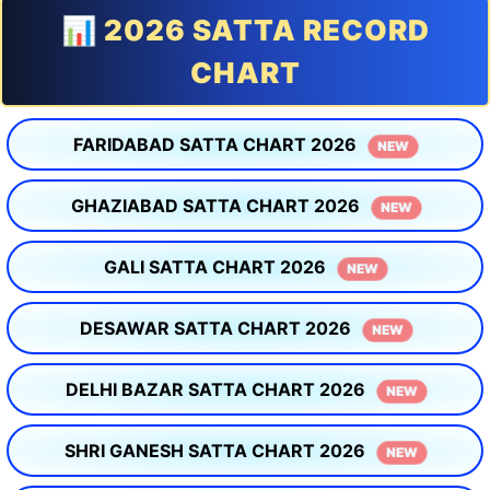
📊 2026 SATTA RECORD
CHART
FARIDABAD SATTA CHART 2026
NEW
GHAZIABAD SATTA CHART 2026
NEW
GALI SATTA CHART 2026
NEW
DESAWAR SATTA CHART 2026
NEW
DELHI BAZAR SATTA CHART 2026
NEW
SHRI GANESH SATTA CHART 2026
NEW