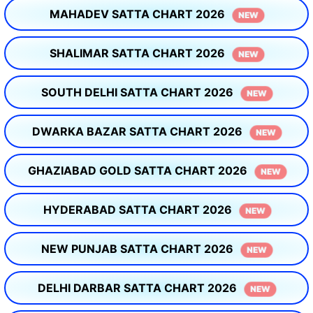
MAHADEV SATTA CHART 2026
NEW
SHALIMAR SATTA CHART 2026
NEW
SOUTH DELHI SATTA CHART 2026
NEW
DWARKA BAZAR SATTA CHART 2026
NEW
GHAZIABAD GOLD SATTA CHART 2026
NEW
HYDERABAD SATTA CHART 2026
NEW
NEW PUNJAB SATTA CHART 2026
NEW
DELHI DARBAR SATTA CHART 2026
NEW