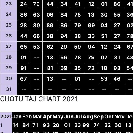
23
24
79
44
54
41
12
01
86
4
24
86
63
06
84
75
13
30
55
3
25
28
80
89
86
79
99
04
27
0
26
44
66
38
94
28
33
51
27
7
27
65
53
62
29
59
94
12
24
6
28
01
--
13
56
78
79
07
31
4
29
91
--
81
59
35
73
18
93
5
30
67
--
13
--
01
--
53
46
--
31
--
--
--
--
--
--
--
--
--
CHOTU TAJ CHART 2021
2021
Jan
Feb
Mar
Apr
May
Jun
Jul
Aug
Sep
Oct
Nov
De
1
14
84
71
93
20
01
23
99
74
22
50
13