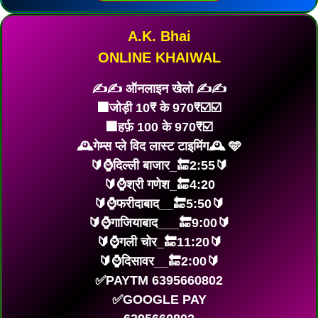
A.K. Bhai
ONLINE KHAIWAL
✍️✍️ ऑनलाइन खेलो ✍️✍️
⬛जोड़ी 10₹ के 970₹☑️☑️
⬛हर्फ़ 100 के 970₹☑️
🕰️गेम्स प्ले विद लास्ट टाइमिंग🕰️ 🩵
🔰⌚दिल्ली बाजार_🔚2:55🔰
🔰⌚श्री गणेश_🔚4:20
🔰⌚फरीदाबाद__🔚5:50🔰
🔰⌚गाजियाबाद___🔚9:00🔰
🔰⌚गली चोर_🔚11:20🔰
🔰⌚दिसावर__🔚2:00🔰
✅PAYTM 6395660802
✅GOOGLE PAY