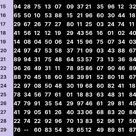
15
94
28
75
13
07
09
37
21
35
96
12
32
16
65
50
10
53
88
15
21
96
60
30
44
18
17
29
67
26
77
27
80
11
25
03
24
74
11
18
41
56
12
12
19
29
43
56
16
01
02
4
19
14
08
04
50
06
24
15
96
75
07
34
0
20
24
97
47
53
58
37
71
09
03
43
88
67
21
89
94
31
75
48
64
53
57
73
13
36
8
22
96
26
49
31
11
78
95
86
07
90
46
8
23
88
70
45
18
60
58
39
91
52
80
18
67
24
22
97
08
50
48
30
19
68
60
82
41
18
25
78
34
56
77
61
01
18
83
63
48
31
8
26
47
79
91
35
54
29
97
46
61
29
81
4
27
41
79
05
61
26
40
33
06
68
83
20
8
28
22
74
22
92
96
70
13
83
52
96
17
5
29
76
--
60
83
54
36
65
12
49
89
81
87