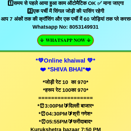
1️⃣समय से पहले आया हुआ काम ऑटोमैटिक OK ✅ माना जाएगा
2️⃣एक पर्ची में सिंगल जोड़ी की पासिंग रहेगी
स आप 7 अंकों तक की क्रॉसिंग और एक पर्ची में 60 जोड़ियां तक प्ले 
Whatsapp No: 8053149931
📳 𝐖𝐇𝐀𝐓𝐒𝐀𝐏𝐏 𝐍𝐎𝐖 📳
*💚Online khaiwal 💚*
❤️ *SHIVA BHAI*❤️
*जोड़ी रेट 10 का 970*
*हरूप रेट 100का 970*
=================
*⏰3:00PM🔰दिल्ली बाजार*
*⏰04:30PM🔰श्री गणेश*
*⏰05:55PM🔰फरीदाबाद*
Kurukshetra bazaar 7:50 PM