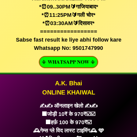
*⏰09..30PM🔰गाजियाबाद*
*⏰11:25PM🔰गली चोर*
*⏰03:30AM🔰दिसावर*
=================
Sabse fast result ke liye abhi follow kare
Whatsapp No: 9501747990
📳 𝐖𝐇𝐀𝐓𝐒𝐀𝐏𝐏 𝐍𝐎𝐖 📳
A.K. Bhai
ONLINE KHAIWAL
✍️✍️ ऑनलाइन खेलो ✍️✍️
⬛जोड़ी 10₹ के 970₹☑️☑️
⬛हर्फ़ 100 के 970₹☑️
🕰️गेम्स प्ले विद लास्ट टाइमिंग🕰️ 🩵