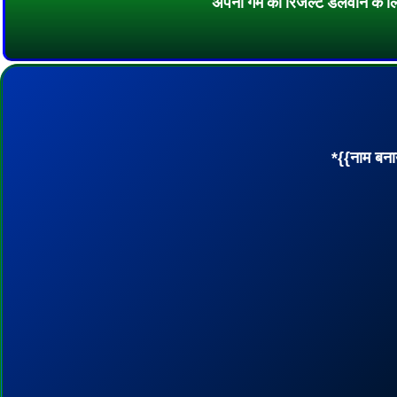
अपनी गेम का रिजल्ट डलवाने के लि
*{{नाम बनाय