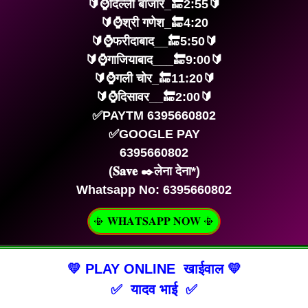
🔰⌚दिल्ली बाजार_🔚2:55🔰
🔰⌚श्री गणेश_🔚4:20
🔰⌚फरीदाबाद__🔚5:50🔰
🔰⌚गाजियाबाद___🔚9:00🔰
🔰⌚गली चोर_🔚11:20🔰
🔰⌚दिसावर__🔚2:00🔰
✅PAYTM 6395660802
✅GOOGLE PAY
6395660802
(𝐒𝐚𝐯𝐞 ✒️लेना देना*)
Whatsapp No: 6395660802
📳 𝐖𝐇𝐀𝐓𝐒𝐀𝐏𝐏 𝐍𝐎𝐖 📳
💛 PLAY ONLINE खाईवाल 💛
✅ यादव भाई ✅