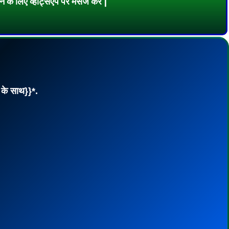
 के लिए व्हाट्सएप पर मैसेज करे |
स के साथ}}*.