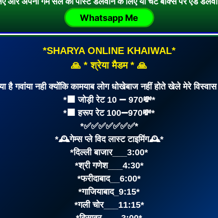
ए और अपनी गेम सेल की पोस्ट डलवाने के लिए या चैट बॉक्स पर ऐड डलवाने
Whatsapp Me
*SHARYA ONLINE KHAIWAL*
🙏 * श्रेया मैडम * 🙏
ा है गवांया नही क्योंकि कामयाब लोग धोखेबाज नहीं होते खेले मेरे विस्वा
*⬛ जोड़ी रेट 10 ➖ 970💸*
*⬛ हरूप रेट 100➖970💸*
*✅✅✅✅✅✅✅*
*🕰गेम्स प्ले विद लास्ट टाइमिंग🕰*
*दिल्ली बाजार___3:00*
*श्री गणेश___4:30*
*फरीदाबाद__6:00*
*गाजियाबाद_9:15*
*गली चोर___11:15*