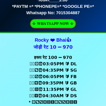
*दिसावर____3:00*
*PAYTM =* *PHONEPE=* *GOOGLE PE=*
Whatsapp No: 7015304887
📳 𝐖𝐇𝐀𝐓𝐒𝐀𝐏𝐏 𝐍𝐎𝐖 📳
Rocky ❤️ Bhai👍
जोड़ी रेट 𝟭𝟬 ➖ 𝟵𝟳𝟬
हरूप रेट 𝟭𝟬𝟬 ➖ 𝟵𝟳𝟬
🧜‍♂️⚀⏰𝟬𝟯:𝟬𝟱𝗣𝗠 🔰 𝗗𝗟
🧜‍♂️⚁⏰𝟬𝟰:𝟯𝟱𝗣𝗠 🔰 𝗦𝗚
🧜‍♂️⚂⏰𝟬𝟲:𝟬𝟱𝗣𝗠 🔰 𝗙𝗕
🧜‍♂️⚃⏰𝟬𝟵:𝟯𝟱𝗣𝗠 🔰 𝗚𝗕
🧜‍♂️⚄⏰𝟭𝟭:𝟯𝟱𝗣𝗠 🔰 𝗚𝗟
🧜‍♂️⚅⏰𝟬𝟰:𝟯𝟬𝗔𝗠 🔰 𝗗𝗦
* ⚀⚁⚂⚃⚄⚅⚀⚁⚂⚃⚄⚅