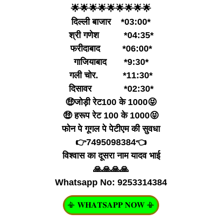
🌟🌟🌟🌟🌟🌟🌟🌟🌟
दिल्ली बाजार *03:00*
श्री गणेश *04:35*
फरीदाबाद *06:00*
गाजियाबाद *9:30*
गली चोर. *11:30*
दिसावर *02:30*
🤑जोड़ी रेट100 के 1000😝
🤑 हरूप रेट 100 के 1000😝
फोन पे गूगल पे पेटीएम की सुवधा
👉7495098384👈
विश्वास का दूसरा नाम यादव भाई
🙏🙏🙏🙏
Whatsapp No: 9253314384
📳 𝐖𝐇𝐀𝐓𝐒𝐀𝐏𝐏 𝐍𝐎𝐖 📳