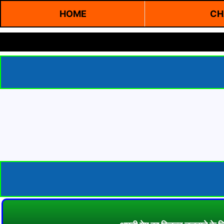
HOME
CH