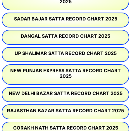
2025
SADAR BAJAR SATTA RECORD CHART 2025
DANGAL SATTA RECORD CHART 2025
UP SHALIMAR SATTA RECORD CHART 2025
NEW PUNJAB EXPRESS SATTA RECORD CHART
2025
NEW DELHI BAZAR SATTA RECORD CHART 2025
RAJASTHAN BAZAR SATTA RECORD CHART 2025
GORAKH NATH SATTA RECORD CHART 2025