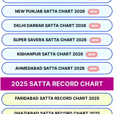
NEW PUNJAB SATTA CHART 2026
NEW
DELHI DARBAR SATTA CHART 2026
NEW
SUPER SAVERA SATTA CHART 2026
NEW
KISHANPUR SATTA CHART 2026
NEW
AHMEDABAD SATTA CHART 2026
NEW
2025 SATTA RECORD CHART
FARIDABAD SATTA RECORD CHART 2025
GHAZIABAD SATTA RECORD CHART 2025