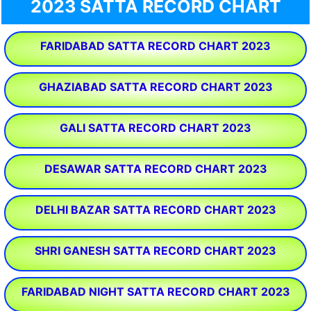
2023 SATTA RECORD CHART
FARIDABAD SATTA RECORD CHART 2023
GHAZIABAD SATTA RECORD CHART 2023
GALI SATTA RECORD CHART 2023
DESAWAR SATTA RECORD CHART 2023
DELHI BAZAR SATTA RECORD CHART 2023
SHRI GANESH SATTA RECORD CHART 2023
FARIDABAD NIGHT SATTA RECORD CHART 2023