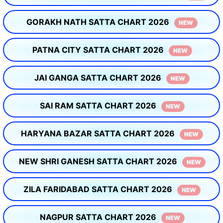
GORAKH NATH SATTA CHART 2026
NEW
PATNA CITY SATTA CHART 2026
NEW
JAI GANGA SATTA CHART 2026
NEW
SAI RAM SATTA CHART 2026
NEW
HARYANA BAZAR SATTA CHART 2026
NEW
NEW SHRI GANESH SATTA CHART 2026
NEW
ZILA FARIDABAD SATTA CHART 2026
NEW
NAGPUR SATTA CHART 2026
NEW