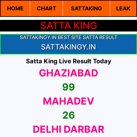
HOME
CHART
SATTAKING
LEAK
SATTA KING
SATTAKINGY.IN BEST SITE SATTA RESULT
SATTAKINGY.IN
Satta King Live Result Today
GHAZIABAD
99
MAHADEV
26
DELHI DARBAR