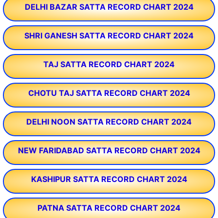
DELHI BAZAR SATTA RECORD CHART 2024
SHRI GANESH SATTA RECORD CHART 2024
TAJ SATTA RECORD CHART 2024
CHOTU TAJ SATTA RECORD CHART 2024
DELHI NOON SATTA RECORD CHART 2024
NEW FARIDABAD SATTA RECORD CHART 2024
KASHIPUR SATTA RECORD CHART 2024
PATNA SATTA RECORD CHART 2024