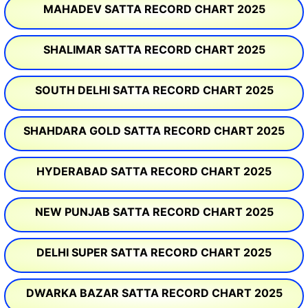
MAHADEV SATTA RECORD CHART 2025
SHALIMAR SATTA RECORD CHART 2025
SOUTH DELHI SATTA RECORD CHART 2025
SHAHDARA GOLD SATTA RECORD CHART 2025
HYDERABAD SATTA RECORD CHART 2025
NEW PUNJAB SATTA RECORD CHART 2025
DELHI SUPER SATTA RECORD CHART 2025
DWARKA BAZAR SATTA RECORD CHART 2025