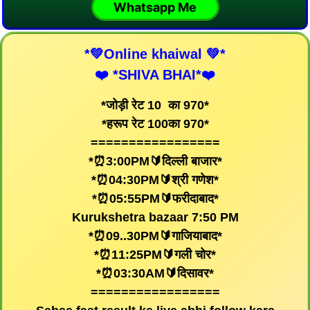
Whatsapp Me
*💚Online khaiwal 💚*
❤️ *SHIVA BHAI*❤️
*जोड़ी रेट 10 का 970*
*हरूप रेट 100का 970*
=================
*⏰3:00PM🔰दिल्ली बाजार*
*⏰04:30PM🔰श्री गणेश*
*⏰05:55PM🔰फरीदाबाद*
Kurukshetra bazaar 7:50 PM
*⏰09..30PM🔰गाजियाबाद*
*⏰11:25PM🔰गली चोर*
*⏰03:30AM🔰दिसावर*
=================