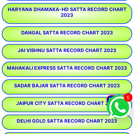
HARYANA DHAMAKA-HD SATTA RECORD CHART
2023
DANGAL SATTA RECORD CHART 2023
JAI VISHNU SATTA RECORD CHART 2023
MAHAKALI EXPRESS SATTA RECORD CHART 2023
SADAR BAJAR SATTA RECORD CHART 2023
JAIPUR CITY SATTA RECORD CHART 2023
DELHI GOLD SATTA RECORD CHART 2023