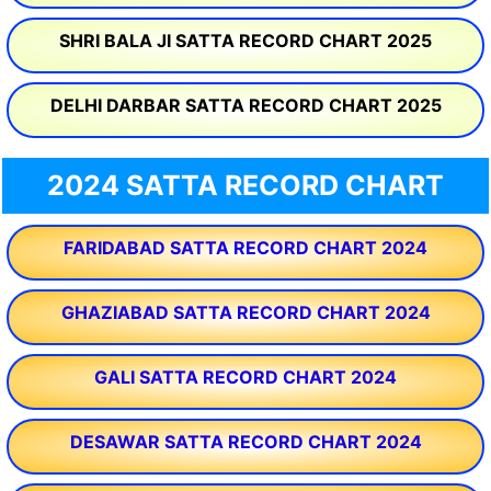
SHRI BALA JI SATTA RECORD CHART 2025
DELHI DARBAR SATTA RECORD CHART 2025
2024 SATTA RECORD CHART
FARIDABAD SATTA RECORD CHART 2024
GHAZIABAD SATTA RECORD CHART 2024
GALI SATTA RECORD CHART 2024
DESAWAR SATTA RECORD CHART 2024