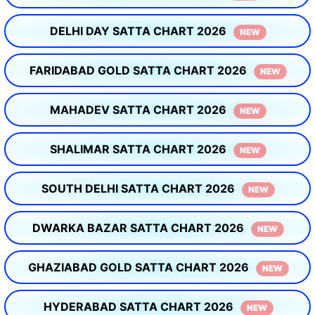
DELHI DAY SATTA CHART 2026
NEW
FARIDABAD GOLD SATTA CHART 2026
NEW
MAHADEV SATTA CHART 2026
NEW
SHALIMAR SATTA CHART 2026
NEW
SOUTH DELHI SATTA CHART 2026
NEW
DWARKA BAZAR SATTA CHART 2026
NEW
GHAZIABAD GOLD SATTA CHART 2026
NEW
HYDERABAD SATTA CHART 2026
NEW