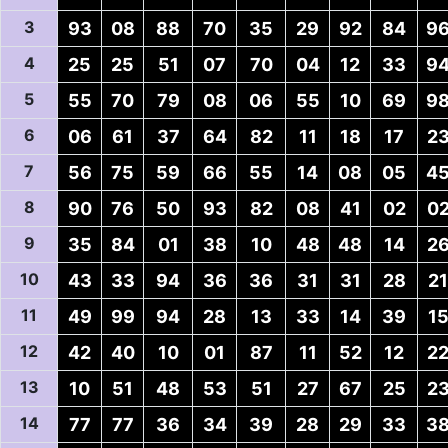
3
93
08
88
70
35
29
92
84
9
4
25
25
51
07
70
04
12
33
9
5
55
70
79
08
06
55
10
69
9
6
06
61
37
64
82
11
18
17
2
7
56
75
59
66
55
14
08
05
4
8
90
76
50
93
82
08
41
02
0
9
35
84
01
38
10
48
48
14
2
10
43
33
94
36
36
31
31
28
21
11
49
99
94
28
13
33
14
39
1
12
42
40
10
01
87
11
52
12
2
13
10
51
48
53
51
27
67
25
2
14
77
77
36
34
39
28
29
33
3