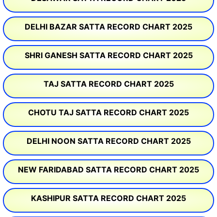
DELHI BAZAR SATTA RECORD CHART 2025
SHRI GANESH SATTA RECORD CHART 2025
TAJ SATTA RECORD CHART 2025
CHOTU TAJ SATTA RECORD CHART 2025
DELHI NOON SATTA RECORD CHART 2025
NEW FARIDABAD SATTA RECORD CHART 2025
KASHIPUR SATTA RECORD CHART 2025