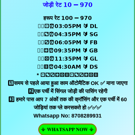
जोड़ी रेट 𝟭𝟬 ➖ 𝟵𝟳𝟬
हरूप रेट 𝟭𝟬𝟬 ➖ 𝟵𝟳𝟬
🧜‍♂️⚀⏰𝟬𝟯:𝟬𝟱𝗣𝗠 🔰 𝗗𝗟
🧜‍♂️⚁⏰𝟬𝟰:𝟯𝟱𝗣𝗠 🔰 𝗦𝗚
🧜‍♂️⚂⏰𝟬𝟲:𝟬𝟱𝗣𝗠 🔰 𝗙𝗕
🧜‍♂️⚃⏰𝟬𝟵:𝟯𝟱𝗣𝗠 🔰 𝗚𝗕
🧜‍♂️⚄⏰𝟭𝟭:𝟯𝟱𝗣𝗠 🔰 𝗚𝗟
🧜‍♂️⚅⏰𝟬𝟰:𝟯𝟬𝗔𝗠 🔰 𝗗𝗦
* ⚀⚁⚂⚃⚄⚅⚀⚁⚂⚃⚄⚅
1️⃣समय से पहले आया हुआ काम ऑटोमैटिक OK ✅ माना जाएगा
2️⃣एक पर्ची में सिंगल जोड़ी की पासिंग रहेगी
3️⃣ हमारे पास आप 7 अंकों तक की क्रॉसिंग और एक पर्ची में 60
जोड़ियां तक प्ले करसकते हो ✅✅✅
Whatsapp No: 8708289931
📳 𝐖𝐇𝐀𝐓𝐒𝐀𝐏𝐏 𝐍𝐎𝐖 📳