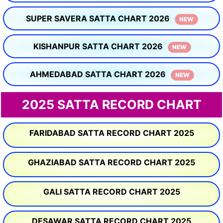
SUPER SAVERA SATTA CHART 2026
NEW
KISHANPUR SATTA CHART 2026
NEW
AHMEDABAD SATTA CHART 2026
NEW
2025 SATTA RECORD CHART
FARIDABAD SATTA RECORD CHART 2025
GHAZIABAD SATTA RECORD CHART 2025
GALI SATTA RECORD CHART 2025
DESAWAR SATTA RECORD CHART 2025