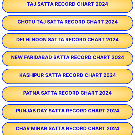
TAJ SATTA RECORD CHART 2024
CHOTU TAJ SATTA RECORD CHART 2024
DELHI NOON SATTA RECORD CHART 2024
NEW FARIDABAD SATTA RECORD CHART 2024
KASHIPUR SATTA RECORD CHART 2024
PATNA SATTA RECORD CHART 2024
PUNJAB DAY SATTA RECORD CHART 2024
CHAR MINAR SATTA RECORD CHART 2024