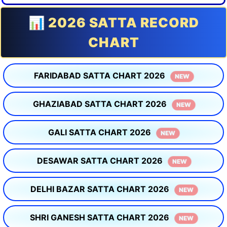
📊 2026 SATTA RECORD
CHART
FARIDABAD SATTA CHART 2026
NEW
GHAZIABAD SATTA CHART 2026
NEW
GALI SATTA CHART 2026
NEW
DESAWAR SATTA CHART 2026
NEW
DELHI BAZAR SATTA CHART 2026
NEW
SHRI GANESH SATTA CHART 2026
NEW