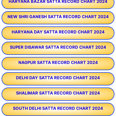
HARYANA BAZAR SATTA RECORD CHART 2024
NEW SHRI GANESH SATTA RECORD CHART 2024
HARYANA DAY SATTA RECORD CHART 2024
SUPER DISAWAR SATTA RECORD CHART 2024
NAGPUR SATTA RECORD CHART 2024
DELHI DAY SATTA RECORD CHART 2024
SHALIMAR SATTA RECORD CHART 2024
SOUTH DELHI SATTA RECORD CHART 2024