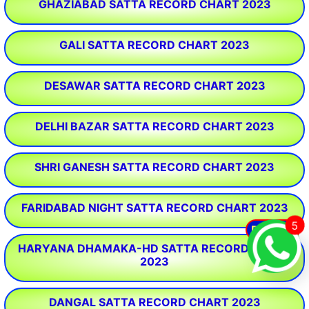
GHAZIABAD SATTA RECORD CHART 2023
GALI SATTA RECORD CHART 2023
DESAWAR SATTA RECORD CHART 2023
DELHI BAZAR SATTA RECORD CHART 2023
SHRI GANESH SATTA RECORD CHART 2023
FARIDABAD NIGHT SATTA RECORD CHART 2023
HARYANA DHAMAKA-HD SATTA RECORD CHART
2023
DANGAL SATTA RECORD CHART 2023