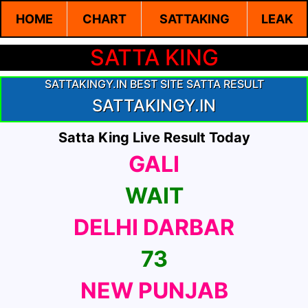
HOME
CHART
SATTAKING
LEAK
SATTA KING
SATTAKINGY.IN BEST SITE SATTA RESULT
SATTAKINGY.IN
Satta King Live Result Today
GALI
WAIT
DELHI DARBAR
73
NEW PUNJAB