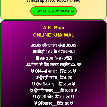
Whatsapp No: 9501747990
📳 𝐖𝐇𝐀𝐓𝐒𝐀𝐏𝐏 𝐍𝐎𝐖 📳
A.K. Bhai
ONLINE KHAIWAL
✍️✍️ ऑनलाइन खेलो ✍️✍️
⬛जोड़ी 10₹ के 970₹☑️☑️
⬛हर्फ़ 100 के 970₹☑️
🕰️गेम्स प्ले विद लास्ट टाइमिंग🕰️ 🩵
🔰⌚दिल्ली बाजार_🔚2:55🔰
🔰⌚श्री गणेश_🔚4:20
🔰⌚फरीदाबाद__🔚5:50🔰
🔰⌚गाजियाबाद___🔚9:00🔰
🔰⌚गली चोर_🔚11:20🔰
🔰⌚दिसावर__🔚2:00🔰