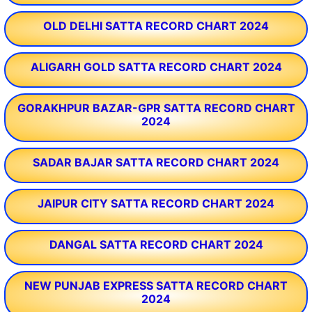
OLD DELHI SATTA RECORD CHART 2024
ALIGARH GOLD SATTA RECORD CHART 2024
GORAKHPUR BAZAR-GPR SATTA RECORD CHART
2024
SADAR BAJAR SATTA RECORD CHART 2024
JAIPUR CITY SATTA RECORD CHART 2024
DANGAL SATTA RECORD CHART 2024
NEW PUNJAB EXPRESS SATTA RECORD CHART
2024