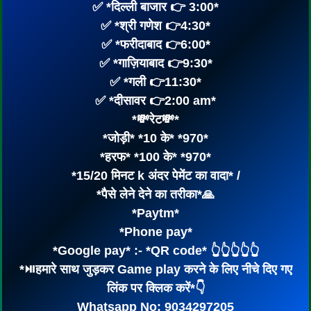
✅ *दिल्ली बाजार 👉 3:00*
✅ *श्री गणेश 👉4:30*
✅ *फरीदाबाद 👉6:00*
✅ *गाज़ियाबाद 👉9:30*
✅ *गली 👉11:30*
✅ *दीसावर 👉2:00 am*
*💸रेट💸*
*जोड़ी* *10 के* *970*
*हरफ* *100 के* *970*
*15/20 मिनट k अंदर पेमेंट का वादा* /
*पैसे लेने देने का तरीका*🙏
*Paytm*
*Phone pay*
*Google pay* :- *QR code* 👆👆👆👆👆
*⏯हमारे साथ जुड़कर Game play करने के लिए नीचे दिए गए
लिंक पर क्लिक करें*👇
Whatsapp No: 9034297205