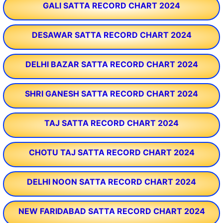
GALI SATTA RECORD CHART 2024
DESAWAR SATTA RECORD CHART 2024
DELHI BAZAR SATTA RECORD CHART 2024
SHRI GANESH SATTA RECORD CHART 2024
TAJ SATTA RECORD CHART 2024
CHOTU TAJ SATTA RECORD CHART 2024
DELHI NOON SATTA RECORD CHART 2024
NEW FARIDABAD SATTA RECORD CHART 2024