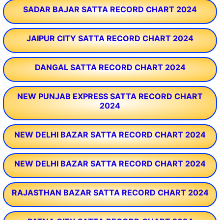
SADAR BAJAR SATTA RECORD CHART 2024
JAIPUR CITY SATTA RECORD CHART 2024
DANGAL SATTA RECORD CHART 2024
NEW PUNJAB EXPRESS SATTA RECORD CHART
2024
NEW DELHI BAZAR SATTA RECORD CHART 2024
NEW DELHI BAZAR SATTA RECORD CHART 2024
RAJASTHAN BAZAR SATTA RECORD CHART 2024