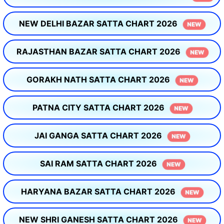
NEW DELHI BAZAR SATTA CHART 2026
NEW
RAJASTHAN BAZAR SATTA CHART 2026
NEW
GORAKH NATH SATTA CHART 2026
NEW
PATNA CITY SATTA CHART 2026
NEW
JAI GANGA SATTA CHART 2026
NEW
SAI RAM SATTA CHART 2026
NEW
HARYANA BAZAR SATTA CHART 2026
NEW
NEW SHRI GANESH SATTA CHART 2026
NEW