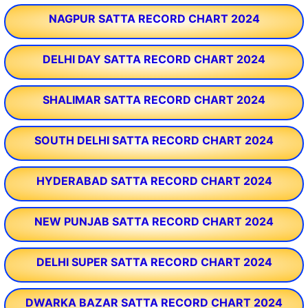
NAGPUR SATTA RECORD CHART 2024
DELHI DAY SATTA RECORD CHART 2024
SHALIMAR SATTA RECORD CHART 2024
SOUTH DELHI SATTA RECORD CHART 2024
HYDERABAD SATTA RECORD CHART 2024
NEW PUNJAB SATTA RECORD CHART 2024
DELHI SUPER SATTA RECORD CHART 2024
DWARKA BAZAR SATTA RECORD CHART 2024