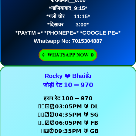
*फरीदाबाद__6:00*
*गाजियाबाद_9:15*
*गली चोर___11:15*
*दिसावर____3:00*
*PAYTM =* *PHONEPE=* *GOOGLE PE=*
Whatsapp No: 7015304887
📳 𝐖𝐇𝐀𝐓𝐒𝐀𝐏𝐏 𝐍𝐎𝐖 📳
Rocky ❤️ Bhai👍
जोड़ी रेट 𝟭𝟬 ➖ 𝟵𝟳𝟬
हरूप रेट 𝟭𝟬𝟬 ➖ 𝟵𝟳𝟬
🧜‍♂️⚀⏰𝟬𝟯:𝟬𝟱𝗣𝗠 🔰 𝗗𝗟
🧜‍♂️⚁⏰𝟬𝟰:𝟯𝟱𝗣𝗠 🔰 𝗦𝗚
🧜‍♂️⚂⏰𝟬𝟲:𝟬𝟱𝗣𝗠 🔰 𝗙𝗕
🧜‍♂️⚃⏰𝟬𝟵:𝟯𝟱𝗣𝗠 🔰 𝗚𝗕