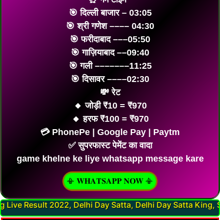
🎯 दिल्ली बाजार – 03:05
🎯 श्री गणेश –––– 04:30
🎯 फरीदाबाद –––05:50
🎯 गाज़ियाबाद ––09:40
🎯 गली –––––––11:25
🎯 दिसावर ––––02:30
💸 रेट
🔸 जोड़ी ₹10 = ₹970
🔸 हरफ ₹100 = ₹970
💳 PhonePe | Google Pay | Paytm
✅ सुपरफास्ट पेमेंट का वादा
game khelne ke liye whatsapp message kare
📳 𝐖𝐇𝐀𝐓𝐒𝐀𝐏𝐏 𝐍𝐎𝐖 📳
2, Delhi Day Satta, Delhi Day Satta King, Satta King Delhi 