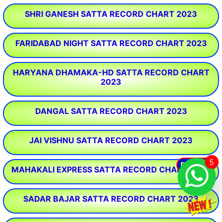
SHRI GANESH SATTA RECORD CHART 2023
FARIDABAD NIGHT SATTA RECORD CHART 2023
HARYANA DHAMAKA-HD SATTA RECORD CHART
2023
DANGAL SATTA RECORD CHART 2023
JAI VISHNU SATTA RECORD CHART 2023
MAHAKALI EXPRESS SATTA RECORD CHART 2023
SADAR BAJAR SATTA RECORD CHART 2023