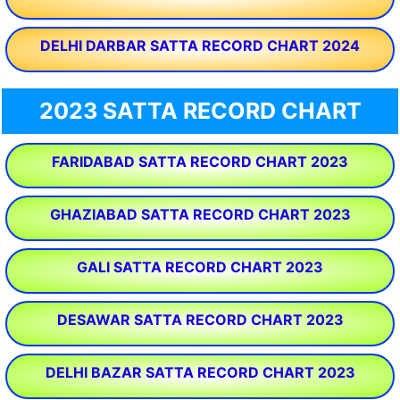
DELHI DARBAR SATTA RECORD CHART 2024
2023 SATTA RECORD CHART
FARIDABAD SATTA RECORD CHART 2023
GHAZIABAD SATTA RECORD CHART 2023
GALI SATTA RECORD CHART 2023
DESAWAR SATTA RECORD CHART 2023
DELHI BAZAR SATTA RECORD CHART 2023