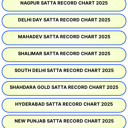
NAGPUR SATTA RECORD CHART 2025
DELHI DAY SATTA RECORD CHART 2025
MAHADEV SATTA RECORD CHART 2025
SHALIMAR SATTA RECORD CHART 2025
SOUTH DELHI SATTA RECORD CHART 2025
SHAHDARA GOLD SATTA RECORD CHART 2025
HYDERABAD SATTA RECORD CHART 2025
NEW PUNJAB SATTA RECORD CHART 2025