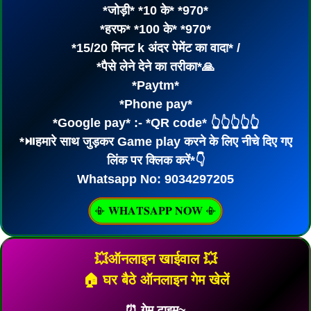
*जोड़ी* *10 के* *970*
*हरफ* *100 के* *970*
*15/20 मिनट k अंदर पेमेंट का वादा* /
*पैसे लेने देने का तरीका*🙏
*Paytm*
*Phone pay*
*Google pay* :- *QR code* 👆👆👆👆👆
*⏯हमारे साथ जुड़कर Game play करने के लिए नीचे दिए गए
लिंक पर क्लिक करें*👇
Whatsapp No: 9034297205
📳 𝐖𝐇𝐀𝐓𝐒𝐀𝐏𝐏 𝐍𝐎𝐖 📳
💥ऑनलाइन खाईवाल 💥
🏠 घर बैठे ऑनलाइन गेम खेलें
⏰ गेम टाइम~