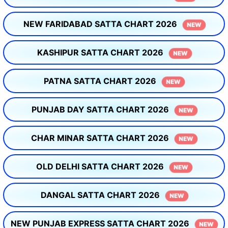
NEW FARIDABAD SATTA CHART 2026
NEW
KASHIPUR SATTA CHART 2026
NEW
PATNA SATTA CHART 2026
NEW
PUNJAB DAY SATTA CHART 2026
NEW
CHAR MINAR SATTA CHART 2026
NEW
OLD DELHI SATTA CHART 2026
NEW
DANGAL SATTA CHART 2026
NEW
NEW PUNJAB EXPRESS SATTA CHART 2026
NEW