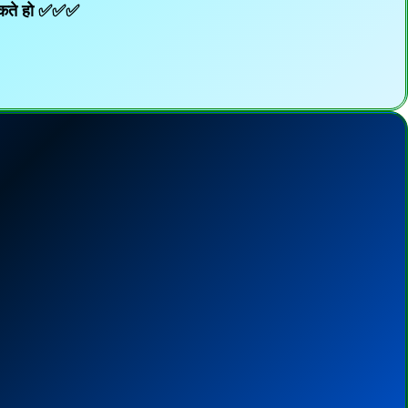
करसकते हो ✅✅✅