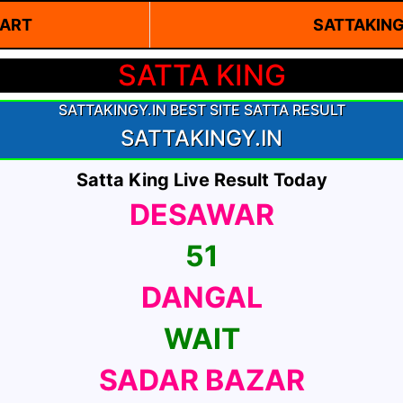
ART
SATTAKIN
SATTA KING
SATTAKINGY.IN BEST SITE SATTA RESULT
SATTAKINGY.IN
Satta King Live Result Today
DESAWAR
51
DANGAL
WAIT
SADAR BAZAR