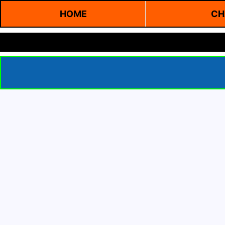
HOME
CH