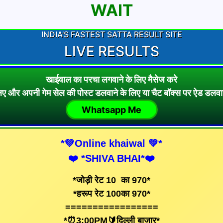
WAIT
INDIA'S FASTEST SATTA RESULT SITE
LIVE RESULTS
खाईवाल का परचा लगवाने के लिए मैसेज करे
ए और अपनी गेम सेल की पोस्ट डलवाने के लिए या चैट बॉक्स पर ऐड डलवाने
Whatsapp Me
*💚Online khaiwal 💚*
❤️ *SHIVA BHAI*❤️
*जोड़ी रेट 10 का 970*
*हरूप रेट 100का 970*
=================
*⏰3:00PM🔰दिल्ली बाजार*