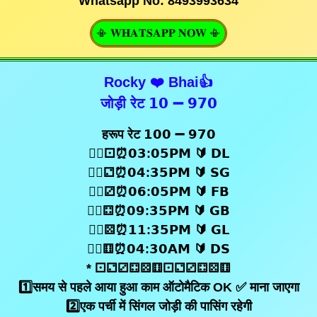
Whatsapp No: 8493993634
📳 𝐖𝐇𝐀𝐓𝐒𝐀𝐏𝐏 𝐍𝐎𝐖 📳
Rocky ❤️ Bhai👍
जोड़ी रेट 𝟭𝟬 ➖ 𝟵𝟳𝟬
हरूप रेट 𝟭𝟬𝟬 ➖ 𝟵𝟳𝟬
🧜‍♂️⚀⏰𝟬𝟯:𝟬𝟱𝗣𝗠 🔰 𝗗𝗟
🧜‍♂️⚁⏰𝟬𝟰:𝟯𝟱𝗣𝗠 🔰 𝗦𝗚
🧜‍♂️⚂⏰𝟬𝟲:𝟬𝟱𝗣𝗠 🔰 𝗙𝗕
🧜‍♂️⚃⏰𝟬𝟵:𝟯𝟱𝗣𝗠 🔰 𝗚𝗕
🧜‍♂️⚄⏰𝟭𝟭:𝟯𝟱𝗣𝗠 🔰 𝗚𝗟
🧜‍♂️⚅⏰𝟬𝟰:𝟯𝟬𝗔𝗠 🔰 𝗗𝗦
* ⚀⚁⚂⚃⚄⚅⚀⚁⚂⚃⚄⚅
1️⃣समय से पहले आया हुआ काम ऑटोमैटिक OK ✅ माना जाएगा
2️⃣एक पर्ची में सिंगल जोड़ी की पासिंग रहेगी