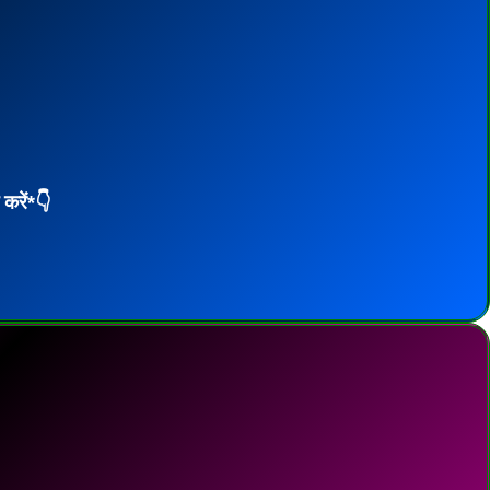
करें*👇