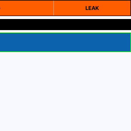
G
LEAK