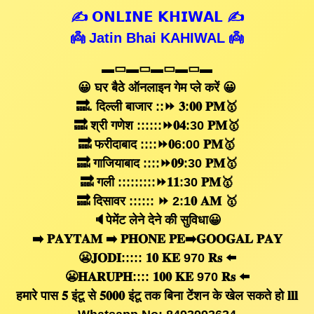
✍️ 𝗢𝗡𝗟𝗜𝗡𝗘 𝗞𝗛𝗜𝗪𝗔𝗟 ✍️
👼 Jatin Bhai KAHIWAL 👼
▬▭▬▭▬▭▬▭▬
😀 घर बैठे ऑनलाइन गेम प्ले करें 😀
🔜. दिल्ली बाजार ::⏩ 𝟑:𝟎𝟎 𝐏𝐌🥇
🔜 श्री गणेश ::::::⏩𝟎𝟒:30 𝐏𝐌🥇
🔜 फरीदाबाद ::::⏩𝟎6:00 𝐏𝐌🥇
🔜 गाजियाबाद ::::⏩𝟎𝟗:30 𝐏𝐌🥇
🔜 गली :::::::::⏩𝟏𝟏:30 𝐏𝐌🥇
🔜 दिसावर :::::: ⏩ 2:1𝟎 𝐀𝐌 🥇
🔈पेमेंट लेने देने की सुविधा😀
➡️ 𝐏𝐀𝐘𝐓𝐀𝐌 ➡️ 𝐏𝐇𝐎𝐍𝐄 𝐏𝐄➡️𝐆𝐎𝐎𝐆𝐀𝐋 𝐏𝐀𝐘
😬𝐉𝐎𝐃𝐈::::: 𝟏𝟎 𝐊𝐄 970 𝐑𝐬 ⬅️
😬𝐇𝐀𝐑𝐔𝐏𝐇:::: 𝟏𝟎𝟎 𝐊𝐄 970 𝐑𝐬 ⬅️
हमारे पास 𝟓 इंटू से 𝟓𝟎𝟎𝟎 इंटू तक बिना टेंशन के खेल सकते हो 𝐥𝐥𝐥