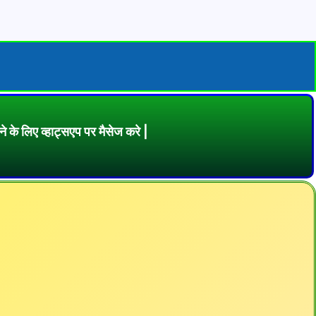
 के लिए व्हाट्सएप पर मैसेज करे |