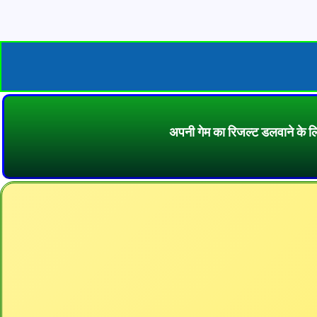
अपनी गेम का रिजल्ट डलवाने के लि