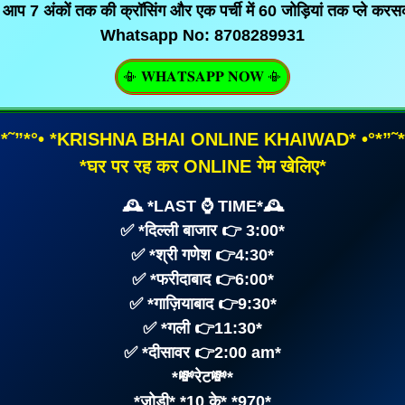
स आप 7 अंकों तक की क्रॉसिंग और एक पर्ची में 60 जोड़ियां तक प्ले 
Whatsapp No: 8708289931
📳 𝐖𝐇𝐀𝐓𝐒𝐀𝐏𝐏 𝐍𝐎𝐖 📳
*˜”*°• *KRISHNA BHAI ONLINE KHAIWAD* •°*”˜*
*घर पर रह कर ONLINE गेम खेलिए*
🕰 *LAST ⌚ TIME*🕰
✅ *दिल्ली बाजार 👉 3:00*
✅ *श्री गणेश 👉4:30*
✅ *फरीदाबाद 👉6:00*
✅ *गाज़ियाबाद 👉9:30*
✅ *गली 👉11:30*
✅ *दीसावर 👉2:00 am*
*💸रेट💸*
*जोड़ी* *10 के* *970*