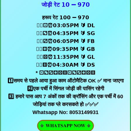
जोड़ी रेट 𝟭𝟬 ➖ 𝟵𝟳𝟬
हरूप रेट 𝟭𝟬𝟬 ➖ 𝟵𝟳𝟬
🧜‍♂️⚀⏰𝟬𝟯:𝟬𝟱𝗣𝗠 🔰 𝗗𝗟
🧜‍♂️⚁⏰𝟬𝟰:𝟯𝟱𝗣𝗠 🔰 𝗦𝗚
🧜‍♂️⚂⏰𝟬𝟲:𝟬𝟱𝗣𝗠 🔰 𝗙𝗕
🧜‍♂️⚃⏰𝟬𝟵:𝟯𝟱𝗣𝗠 🔰 𝗚𝗕
🧜‍♂️⚄⏰𝟭𝟭:𝟯𝟱𝗣𝗠 🔰 𝗚𝗟
🧜‍♂️⚅⏰𝟬𝟰:𝟯𝟬𝗔𝗠 🔰 𝗗𝗦
* ⚀⚁⚂⚃⚄⚅⚀⚁⚂⚃⚄⚅
1️⃣समय से पहले आया हुआ काम ऑटोमैटिक OK ✅ माना जाएगा
2️⃣एक पर्ची में सिंगल जोड़ी की पासिंग रहेगी
3️⃣ हमारे पास आप 7 अंकों तक की क्रॉसिंग और एक पर्ची में 60
जोड़ियां तक प्ले करसकते हो ✅✅✅
Whatsapp No: 8053149931
📳 𝐖𝐇𝐀𝐓𝐒𝐀𝐏𝐏 𝐍𝐎𝐖 📳