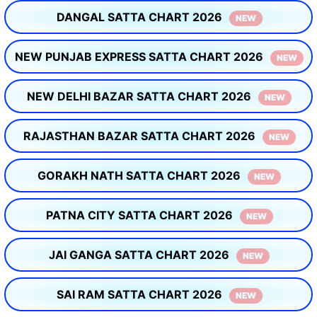
DANGAL SATTA CHART 2026
NEW
NEW PUNJAB EXPRESS SATTA CHART 2026
NEW
NEW DELHI BAZAR SATTA CHART 2026
NEW
RAJASTHAN BAZAR SATTA CHART 2026
NEW
GORAKH NATH SATTA CHART 2026
NEW
PATNA CITY SATTA CHART 2026
NEW
JAI GANGA SATTA CHART 2026
NEW
SAI RAM SATTA CHART 2026
NEW