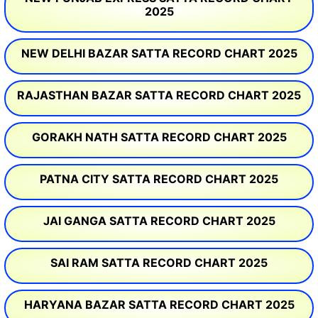
2025
NEW DELHI BAZAR SATTA RECORD CHART 2025
RAJASTHAN BAZAR SATTA RECORD CHART 2025
GORAKH NATH SATTA RECORD CHART 2025
PATNA CITY SATTA RECORD CHART 2025
JAI GANGA SATTA RECORD CHART 2025
SAI RAM SATTA RECORD CHART 2025
HARYANA BAZAR SATTA RECORD CHART 2025