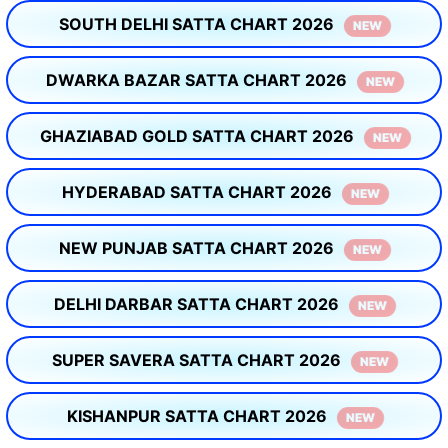
SOUTH DELHI SATTA CHART 2026
NEW
DWARKA BAZAR SATTA CHART 2026
NEW
GHAZIABAD GOLD SATTA CHART 2026
NEW
HYDERABAD SATTA CHART 2026
NEW
NEW PUNJAB SATTA CHART 2026
NEW
DELHI DARBAR SATTA CHART 2026
NEW
SUPER SAVERA SATTA CHART 2026
NEW
KISHANPUR SATTA CHART 2026
NEW