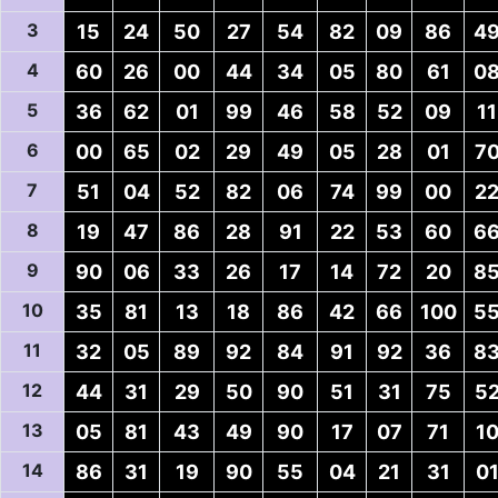
3
15
24
50
27
54
82
09
86
4
4
60
26
00
44
34
05
80
61
0
5
36
62
01
99
46
58
52
09
11
6
00
65
02
29
49
05
28
01
7
7
51
04
52
82
06
74
99
00
2
8
19
47
86
28
91
22
53
60
6
9
90
06
33
26
17
14
72
20
8
10
35
81
13
18
86
42
66
100
5
11
32
05
89
92
84
91
92
36
8
12
44
31
29
50
90
51
31
75
5
13
05
81
43
49
90
17
07
71
1
14
86
31
19
90
55
04
21
31
0