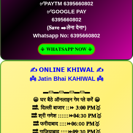
✅PAYTM 6395660802
✅GOOGLE PAY
6395660802
(𝐒𝐚𝐯𝐞 ✒️लेना देना*)
Whatsapp No: 6395660802
📳 𝐖𝐇𝐀𝐓𝐒𝐀𝐏𝐏 𝐍𝐎𝐖 📳
✍️ 𝗢𝗡𝗟𝗜𝗡𝗘 𝗞𝗛𝗜𝗪𝗔𝗟 ✍️
👼 Jatin Bhai KAHIWAL 👼
▬▭▬▭▬▭▬▭▬
😀 घर बैठे ऑनलाइन गेम प्ले करें 😀
🔜. दिल्ली बाजार ::⏩ 𝟑:𝟎𝟎 𝐏𝐌🥇
🔜 श्री गणेश ::::::⏩𝟎𝟒:30 𝐏𝐌🥇
🔜 फरीदाबाद ::::⏩𝟎6:00 𝐏𝐌🥇
🔜 गाजियाबाद ::::⏩𝟎𝟗:30 𝐏𝐌🥇