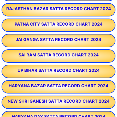
RAJASTHAN BAZAR SATTA RECORD CHART 2024
PATNA CITY SATTA RECORD CHART 2024
JAI GANGA SATTA RECORD CHART 2024
SAI RAM SATTA RECORD CHART 2024
UP BIHAR SATTA RECORD CHART 2024
HARYANA BAZAR SATTA RECORD CHART 2024
NEW SHRI GANESH SATTA RECORD CHART 2024
HARYANA DAY SATTA RECORD CHART 2024