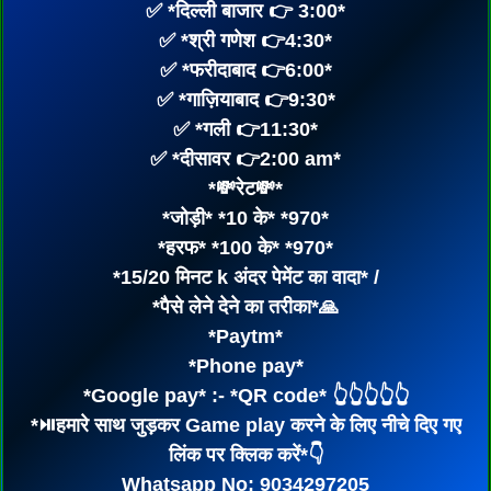
✅ *दिल्ली बाजार 👉 3:00*
✅ *श्री गणेश 👉4:30*
✅ *फरीदाबाद 👉6:00*
✅ *गाज़ियाबाद 👉9:30*
✅ *गली 👉11:30*
✅ *दीसावर 👉2:00 am*
*💸रेट💸*
*जोड़ी* *10 के* *970*
*हरफ* *100 के* *970*
*15/20 मिनट k अंदर पेमेंट का वादा* /
*पैसे लेने देने का तरीका*🙏
*Paytm*
*Phone pay*
*Google pay* :- *QR code* 👆👆👆👆👆
*⏯हमारे साथ जुड़कर Game play करने के लिए नीचे दिए गए
लिंक पर क्लिक करें*👇
Whatsapp No: 9034297205