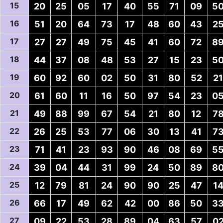
15
20
25
05
17
40
55
71
09
5
16
51
20
64
73
17
48
60
43
2
17
27
27
49
75
45
41
60
72
8
18
44
37
08
48
53
27
15
23
5
19
60
92
60
02
50
31
80
52
21
20
61
60
11
16
50
97
54
23
0
21
49
88
99
67
54
21
80
12
7
22
26
25
53
77
06
30
13
41
7
23
71
41
23
93
90
46
08
69
5
24
39
04
44
31
99
24
50
89
8
25
12
79
81
24
90
90
25
47
1
26
66
17
49
62
42
00
86
50
3
27
09
22
53
28
89
04
63
57
0