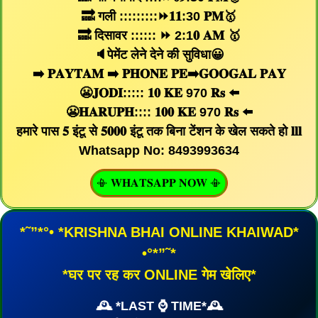
🔜 गली :::::::::⏩𝟏𝟏:30 𝐏𝐌🥇
🔜 दिसावर :::::: ⏩ 2:1𝟎 𝐀𝐌 🥇
🔈पेमेंट लेने देने की सुविधा😀
➡️ 𝐏𝐀𝐘𝐓𝐀𝐌 ➡️ 𝐏𝐇𝐎𝐍𝐄 𝐏𝐄➡️𝐆𝐎𝐎𝐆𝐀𝐋 𝐏𝐀𝐘
😬𝐉𝐎𝐃𝐈::::: 𝟏𝟎 𝐊𝐄 970 𝐑𝐬 ⬅️
😬𝐇𝐀𝐑𝐔𝐏𝐇:::: 𝟏𝟎𝟎 𝐊𝐄 970 𝐑𝐬 ⬅️
हमारे पास 𝟓 इंटू से 𝟓𝟎𝟎𝟎 इंटू तक बिना टेंशन के खेल सकते हो 𝐥𝐥𝐥
Whatsapp No: 8493993634
📳 𝐖𝐇𝐀𝐓𝐒𝐀𝐏𝐏 𝐍𝐎𝐖 📳
*˜”*°• *KRISHNA BHAI ONLINE KHAIWAD*
•°*”˜*
*घर पर रह कर ONLINE गेम खेलिए*
🕰 *LAST ⌚ TIME*🕰