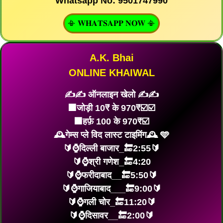
Whatsapp No: 9501747990
📳 𝐖𝐇𝐀𝐓𝐒𝐀𝐏𝐏 𝐍𝐎𝐖 📳
A.K. Bhai
ONLINE KHAIWAL
✍️✍️ ऑनलाइन खेलो ✍️✍️
⬛जोड़ी 10₹ के 970₹☑️☑️
⬛हर्फ़ 100 के 970₹☑️
🕰️गेम्स प्ले विद लास्ट टाइमिंग🕰️ 🩵
🔰⌚दिल्ली बाजार_🔚2:55🔰
🔰⌚श्री गणेश_🔚4:20
🔰⌚फरीदाबाद__🔚5:50🔰
🔰⌚गाजियाबाद___🔚9:00🔰
🔰⌚गली चोर_🔚11:20🔰
🔰⌚दिसावर__🔚2:00🔰