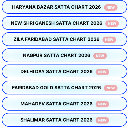
HARYANA BAZAR SATTA CHART 2026
NEW
NEW SHRI GANESH SATTA CHART 2026
NEW
ZILA FARIDABAD SATTA CHART 2026
NEW
NAGPUR SATTA CHART 2026
NEW
DELHI DAY SATTA CHART 2026
NEW
FARIDABAD GOLD SATTA CHART 2026
NEW
MAHADEV SATTA CHART 2026
NEW
SHALIMAR SATTA CHART 2026
NEW