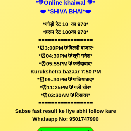
*💚Online khaiwal 💚*
❤️ *SHIVA BHAI*❤️
*जोड़ी रेट 10 का 970*
*हरूप रेट 100का 970*
=================
*⏰3:00PM🔰दिल्ली बाजार*
*⏰04:30PM🔰श्री गणेश*
*⏰05:55PM🔰फरीदाबाद*
Kurukshetra bazaar 7:50 PM
*⏰09..30PM🔰गाजियाबाद*
*⏰11:25PM🔰गली चोर*
*⏰03:30AM🔰दिसावर*
=================
Sabse fast result ke liye abhi follow kare
Whatsapp No: 9501747990