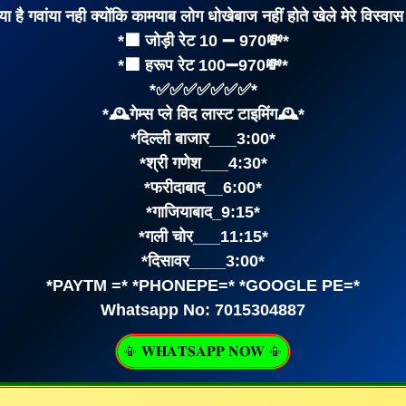
ा है गवांया नही क्योंकि कामयाब लोग धोखेबाज नहीं होते खेले मेरे विस्वा
*⬛ जोड़ी रेट 10 ➖ 970💸*
*⬛ हरूप रेट 100➖970💸*
*✅✅✅✅✅✅✅*
*🕰गेम्स प्ले विद लास्ट टाइमिंग🕰*
*दिल्ली बाजार___3:00*
*श्री गणेश___4:30*
*फरीदाबाद__6:00*
*गाजियाबाद_9:15*
*गली चोर___11:15*
*दिसावर____3:00*
*PAYTM =* *PHONEPE=* *GOOGLE PE=*
Whatsapp No: 7015304887
📳 𝐖𝐇𝐀𝐓𝐒𝐀𝐏𝐏 𝐍𝐎𝐖 📳