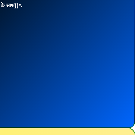
स के साथ}}*.