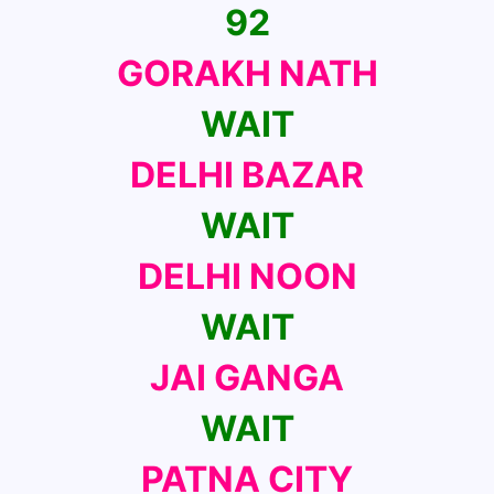
92
GORAKH NATH
WAIT
DELHI BAZAR
WAIT
DELHI NOON
WAIT
JAI GANGA
WAIT
PATNA CITY