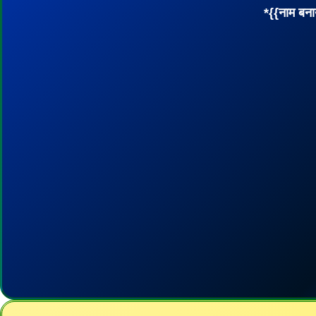
*{{नाम बनाय