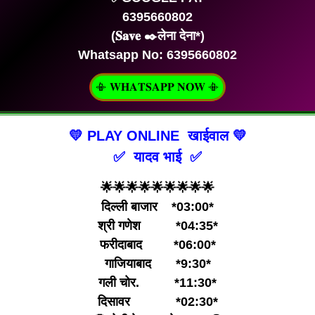
6395660802
(𝐒𝐚𝐯𝐞 ✒️लेना देना*)
Whatsapp No: 6395660802
📳 𝐖𝐇𝐀𝐓𝐒𝐀𝐏𝐏 𝐍𝐎𝐖 📳
💛 PLAY ONLINE खाईवाल 💛
✅ यादव भाई ✅
🌟🌟🌟🌟🌟🌟🌟🌟🌟
दिल्ली बाजार *03:00*
श्री गणेश *04:35*
फरीदाबाद *06:00*
गाजियाबाद *9:30*
गली चोर. *11:30*
दिसावर *02:30*