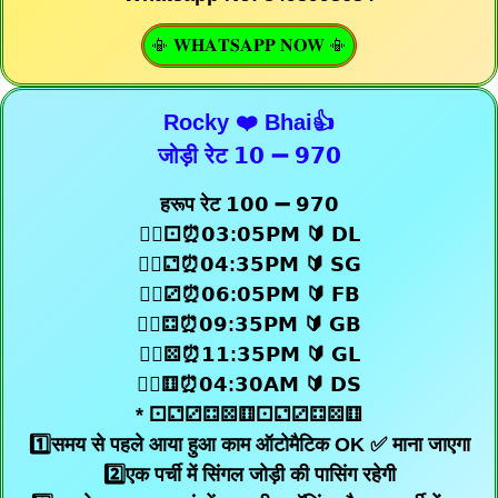
📳 𝐖𝐇𝐀𝐓𝐒𝐀𝐏𝐏 𝐍𝐎𝐖 📳
Rocky ❤️ Bhai👍
जोड़ी रेट 𝟭𝟬 ➖ 𝟵𝟳𝟬
हरूप रेट 𝟭𝟬𝟬 ➖ 𝟵𝟳𝟬
🧜‍♂️⚀⏰𝟬𝟯:𝟬𝟱𝗣𝗠 🔰 𝗗𝗟
🧜‍♂️⚁⏰𝟬𝟰:𝟯𝟱𝗣𝗠 🔰 𝗦𝗚
🧜‍♂️⚂⏰𝟬𝟲:𝟬𝟱𝗣𝗠 🔰 𝗙𝗕
🧜‍♂️⚃⏰𝟬𝟵:𝟯𝟱𝗣𝗠 🔰 𝗚𝗕
🧜‍♂️⚄⏰𝟭𝟭:𝟯𝟱𝗣𝗠 🔰 𝗚𝗟
🧜‍♂️⚅⏰𝟬𝟰:𝟯𝟬𝗔𝗠 🔰 𝗗𝗦
* ⚀⚁⚂⚃⚄⚅⚀⚁⚂⚃⚄⚅
1️⃣समय से पहले आया हुआ काम ऑटोमैटिक OK ✅ माना जाएगा
2️⃣एक पर्ची में सिंगल जोड़ी की पासिंग रहेगी