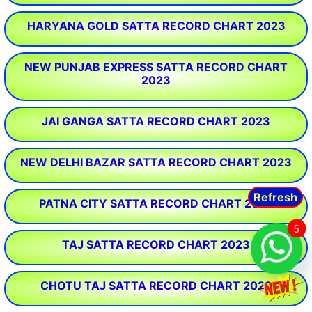
HARYANA GOLD SATTA RECORD CHART 2023
NEW PUNJAB EXPRESS SATTA RECORD CHART
2023
JAI GANGA SATTA RECORD CHART 2023
NEW DELHI BAZAR SATTA RECORD CHART 2023
PATNA CITY SATTA RECORD CHART 2023
TAJ SATTA RECORD CHART 2023
CHOTU TAJ SATTA RECORD CHART 2023