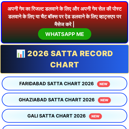
अपनी गेम का रिजल्ट डलवाने के लिए और अपनी गेम सेल की पोस्ट
डलवाने के लिए या चैट बॉक्स पर ऐड डलवाने के लिए व्हाट्सएप पर
मैसेज करे |
WHATSAPP ME
📊 2026 SATTA RECORD
CHART
FARIDABAD SATTA CHART 2026
NEW
GHAZIABAD SATTA CHART 2026
NEW
GALI SATTA CHART 2026
NEW