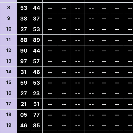
8
53
44
--
--
--
--
--
--
--
9
38
37
--
--
--
--
--
--
--
10
27
53
--
--
--
--
--
--
--
11
88
89
--
--
--
--
--
--
--
12
90
44
--
--
--
--
--
--
--
13
97
57
--
--
--
--
--
--
--
14
31
46
--
--
--
--
--
--
--
15
59
53
--
--
--
--
--
--
--
16
27
23
--
--
--
--
--
--
--
17
21
51
--
--
--
--
--
--
--
18
05
77
--
--
--
--
--
--
--
19
46
85
--
--
--
--
--
--
--