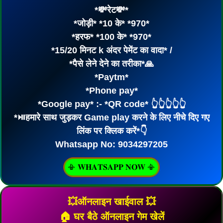
*💸रेट💸*
*जोड़ी* *10 के* *970*
*हरफ* *100 के* *970*
*15/20 मिनट k अंदर पेमेंट का वादा* /
*पैसे लेने देने का तरीका*🙏
*Paytm*
*Phone pay*
*Google pay* :- *QR code* 👆👆👆👆👆
*⏯हमारे साथ जुड़कर Game play करने के लिए नीचे दिए गए
लिंक पर क्लिक करें*👇
Whatsapp No: 9034297205
📳 𝐖𝐇𝐀𝐓𝐒𝐀𝐏𝐏 𝐍𝐎𝐖 📳
💥ऑनलाइन खाईवाल 💥
🏠 घर बैठे ऑनलाइन गेम खेलें