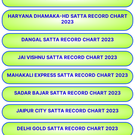
HARYANA DHAMAKA-HD SATTA RECORD CHART
2023
DANGAL SATTA RECORD CHART 2023
JAI VISHNU SATTA RECORD CHART 2023
MAHAKALI EXPRESS SATTA RECORD CHART 2023
SADAR BAJAR SATTA RECORD CHART 2023
JAIPUR CITY SATTA RECORD CHART 2023
DELHI GOLD SATTA RECORD CHART 2023