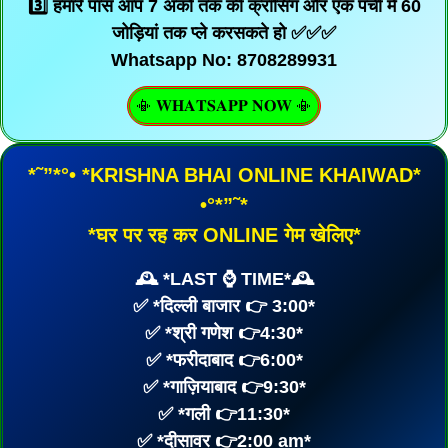
3️⃣ हमारे पास आप 7 अंकों तक की क्रॉसिंग और एक पर्ची में 60
जोड़ियां तक प्ले करसकते हो ✅✅✅
Whatsapp No: 8708289931
📳 𝐖𝐇𝐀𝐓𝐒𝐀𝐏𝐏 𝐍𝐎𝐖 📳
*˜”*°• *KRISHNA BHAI ONLINE KHAIWAD*
•°*”˜*
*घर पर रह कर ONLINE गेम खेलिए*
🕰 *LAST ⌚ TIME*🕰
✅ *दिल्ली बाजार 👉 3:00*
✅ *श्री गणेश 👉4:30*
✅ *फरीदाबाद 👉6:00*
✅ *गाज़ियाबाद 👉9:30*
✅ *गली 👉11:30*
✅ *दीसावर 👉2:00 am*