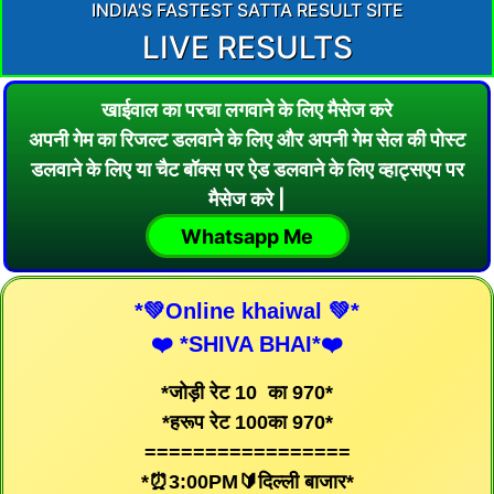
INDIA'S FASTEST SATTA RESULT SITE
LIVE RESULTS
खाईवाल का परचा लगवाने के लिए मैसेज करे
अपनी गेम का रिजल्ट डलवाने के लिए और अपनी गेम सेल की पोस्ट
डलवाने के लिए या चैट बॉक्स पर ऐड डलवाने के लिए व्हाट्सएप पर
मैसेज करे |
Whatsapp Me
*💚Online khaiwal 💚*
❤️ *SHIVA BHAI*❤️
*जोड़ी रेट 10 का 970*
*हरूप रेट 100का 970*
=================
*⏰3:00PM🔰दिल्ली बाजार*