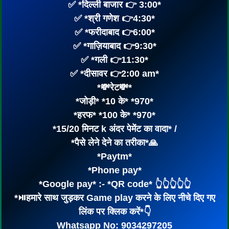
✅ *दिल्ली बाजार 👉 3:00*
✅ *श्री गणेश 👉4:30*
✅ *फरीदाबाद 👉6:00*
✅ *गाज़ियाबाद 👉9:30*
✅ *गली 👉11:30*
✅ *दीसावर 👉2:00 am*
*💸रेट💸*
*जोड़ी* *10 के* *970*
*हरफ* *100 के* *970*
*15/20 मिनट k अंदर पेमेंट का वादा* /
*पैसे लेने देने का तरीका*🙏
*Paytm*
*Phone pay*
*Google pay* :- *QR code* 👆👆👆👆👆
*⏯हमारे साथ जुड़कर Game play करने के लिए नीचे दिए गए
लिंक पर क्लिक करें*👇
Whatsapp No: 9034297205