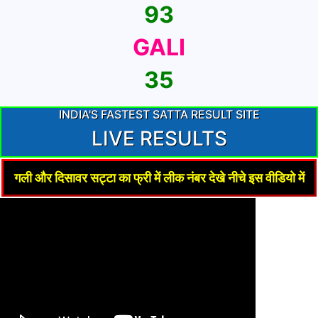
93
GALI
35
INDIA'S FASTEST SATTA RESULT SITE
LIVE RESULTS
गली और दिसावर सट्टा का फ्री में लीक नंबर देखे नीचे इस वीडियो में