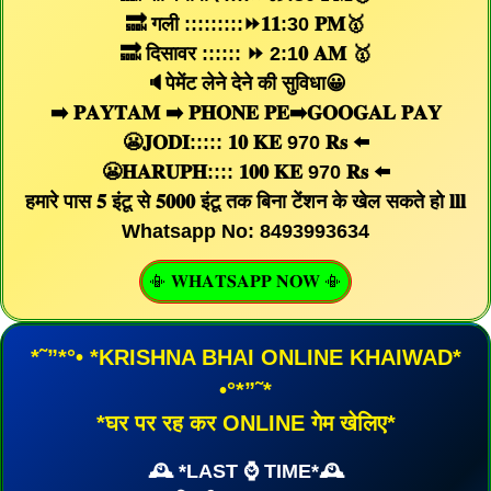
🔜 गली :::::::::⏩𝟏𝟏:30 𝐏𝐌🥇
🔜 दिसावर :::::: ⏩ 2:1𝟎 𝐀𝐌 🥇
🔈पेमेंट लेने देने की सुविधा😀
➡️ 𝐏𝐀𝐘𝐓𝐀𝐌 ➡️ 𝐏𝐇𝐎𝐍𝐄 𝐏𝐄➡️𝐆𝐎𝐎𝐆𝐀𝐋 𝐏𝐀𝐘
😬𝐉𝐎𝐃𝐈::::: 𝟏𝟎 𝐊𝐄 970 𝐑𝐬 ⬅️
😬𝐇𝐀𝐑𝐔𝐏𝐇:::: 𝟏𝟎𝟎 𝐊𝐄 970 𝐑𝐬 ⬅️
हमारे पास 𝟓 इंटू से 𝟓𝟎𝟎𝟎 इंटू तक बिना टेंशन के खेल सकते हो 𝐥𝐥𝐥
Whatsapp No: 8493993634
📳 𝐖𝐇𝐀𝐓𝐒𝐀𝐏𝐏 𝐍𝐎𝐖 📳
*˜”*°• *KRISHNA BHAI ONLINE KHAIWAD*
•°*”˜*
*घर पर रह कर ONLINE गेम खेलिए*
🕰 *LAST ⌚ TIME*🕰