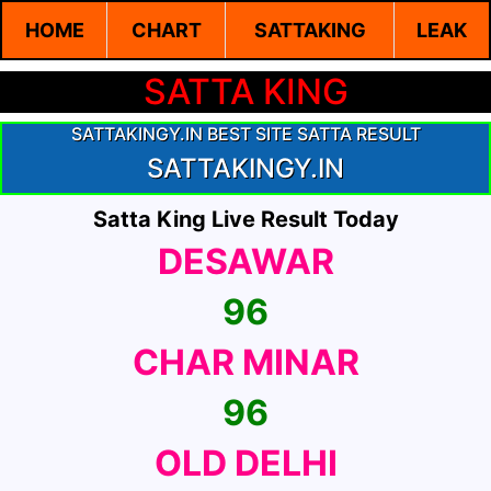
HOME
CHART
SATTAKING
LEAK
SATTA KING
SATTAKINGY.IN BEST SITE SATTA RESULT
SATTAKINGY.IN
Satta King Live Result Today
DESAWAR
96
CHAR MINAR
96
OLD DELHI