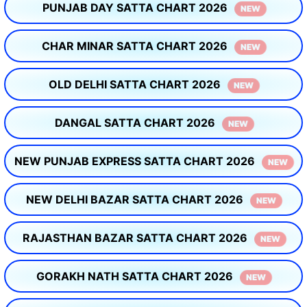
PUNJAB DAY SATTA CHART 2026
NEW
CHAR MINAR SATTA CHART 2026
NEW
OLD DELHI SATTA CHART 2026
NEW
DANGAL SATTA CHART 2026
NEW
NEW PUNJAB EXPRESS SATTA CHART 2026
NEW
NEW DELHI BAZAR SATTA CHART 2026
NEW
RAJASTHAN BAZAR SATTA CHART 2026
NEW
GORAKH NATH SATTA CHART 2026
NEW