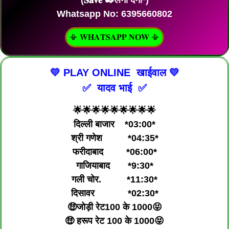
(𝐒𝐚𝐯𝐞 ✒️लेना देना*)
Whatsapp No: 6395660802
📳 𝐖𝐇𝐀𝐓𝐒𝐀𝐏𝐏 𝐍𝐎𝐖 📳
💛 PLAY ONLINE खाईवाल 💛
✅ यादव भाई ✅
🌟🌟🌟🌟🌟🌟🌟🌟🌟
दिल्ली बाजार *03:00*
श्री गणेश *04:35*
फरीदाबाद *06:00*
गाजियाबाद *9:30*
गली चोर. *11:30*
दिसावर *02:30*
🤑जोड़ी रेट100 के 1000😝
🤑 हरूप रेट 100 के 1000😝