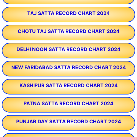
TAJ SATTA RECORD CHART 2024
CHOTU TAJ SATTA RECORD CHART 2024
DELHI NOON SATTA RECORD CHART 2024
NEW FARIDABAD SATTA RECORD CHART 2024
KASHIPUR SATTA RECORD CHART 2024
PATNA SATTA RECORD CHART 2024
PUNJAB DAY SATTA RECORD CHART 2024