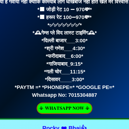
ा है गवांया नही क्योंकि कामयाब लोग धोखेबाज नहीं होते खेले मेरे विस्वा
*⬛ जोड़ी रेट 10 ➖ 970💸*
*⬛ हरूप रेट 100➖970💸*
*✅✅✅✅✅✅✅*
*🕰गेम्स प्ले विद लास्ट टाइमिंग🕰*
*दिल्ली बाजार___3:00*
*श्री गणेश___4:30*
*फरीदाबाद__6:00*
*गाजियाबाद_9:15*
*गली चोर___11:15*
*दिसावर____3:00*
*PAYTM =* *PHONEPE=* *GOOGLE PE=*
Whatsapp No: 7015304887
📳 𝐖𝐇𝐀𝐓𝐒𝐀𝐏𝐏 𝐍𝐎𝐖 📳
Rocky ❤️ Bhai👍