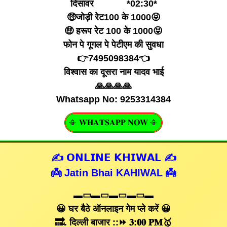
दिसावर *02:30*
🤑जोड़ी रेट100 के 1000😝
🤑 हरूप रेट 100 के 1000😝
फोन पे गूगल पे पेटीएम की सुवधा
👉7495098384👈
विश्वास का दूसरा नाम यादव भाई
🙏🙏🙏🙏
Whatsapp No: 9253314384
📳 𝐖𝐇𝐀𝐓𝐒𝐀𝐏𝐏 𝐍𝐎𝐖 📳
✍️ 𝗢𝗡𝗟𝗜𝗡𝗘 𝗞𝗛𝗜𝗪𝗔𝗟 ✍️
👼 Jatin Bhai KAHIWAL 👼
▬▭▬▭▬▭▬▭▬
😀 घर बैठे ऑनलाइन गेम प्ले करें 😀
🔜. दिल्ली बाजार ::⏩ 𝟑:𝟎𝟎 𝐏𝐌🥇