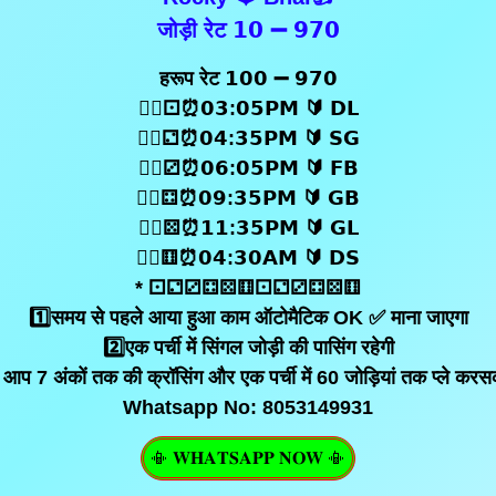
जोड़ी रेट 𝟭𝟬 ➖ 𝟵𝟳𝟬
हरूप रेट 𝟭𝟬𝟬 ➖ 𝟵𝟳𝟬
🧜‍♂️⚀⏰𝟬𝟯:𝟬𝟱𝗣𝗠 🔰 𝗗𝗟
🧜‍♂️⚁⏰𝟬𝟰:𝟯𝟱𝗣𝗠 🔰 𝗦𝗚
🧜‍♂️⚂⏰𝟬𝟲:𝟬𝟱𝗣𝗠 🔰 𝗙𝗕
🧜‍♂️⚃⏰𝟬𝟵:𝟯𝟱𝗣𝗠 🔰 𝗚𝗕
🧜‍♂️⚄⏰𝟭𝟭:𝟯𝟱𝗣𝗠 🔰 𝗚𝗟
🧜‍♂️⚅⏰𝟬𝟰:𝟯𝟬𝗔𝗠 🔰 𝗗𝗦
* ⚀⚁⚂⚃⚄⚅⚀⚁⚂⚃⚄⚅
1️⃣समय से पहले आया हुआ काम ऑटोमैटिक OK ✅ माना जाएगा
2️⃣एक पर्ची में सिंगल जोड़ी की पासिंग रहेगी
स आप 7 अंकों तक की क्रॉसिंग और एक पर्ची में 60 जोड़ियां तक प्ले 
Whatsapp No: 8053149931
📳 𝐖𝐇𝐀𝐓𝐒𝐀𝐏𝐏 𝐍𝐎𝐖 📳