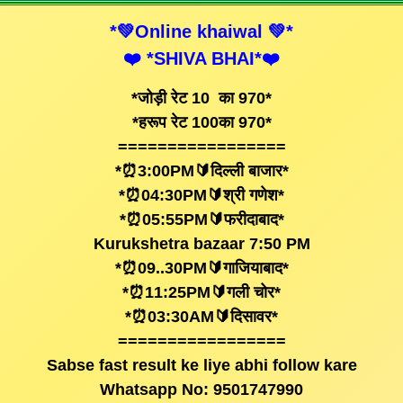
*💚Online khaiwal 💚*
❤️ *SHIVA BHAI*❤️
*जोड़ी रेट 10 का 970*
*हरूप रेट 100का 970*
=================
*⏰3:00PM🔰दिल्ली बाजार*
*⏰04:30PM🔰श्री गणेश*
*⏰05:55PM🔰फरीदाबाद*
Kurukshetra bazaar 7:50 PM
*⏰09..30PM🔰गाजियाबाद*
*⏰11:25PM🔰गली चोर*
*⏰03:30AM🔰दिसावर*
=================
Sabse fast result ke liye abhi follow kare
Whatsapp No: 9501747990