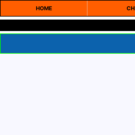
HOME
CH