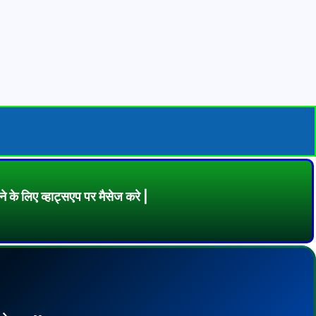
 के लिए व्हाट्सएप पर मैसेज करे |