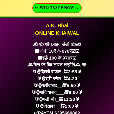
📳 𝐖𝐇𝐀𝐓𝐒𝐀𝐏𝐏 𝐍𝐎𝐖 📳
A.K. Bhai
ONLINE KHAIWAL
✍️✍️ ऑनलाइन खेलो ✍️✍️
⬛जोड़ी 10₹ के 970₹☑️☑️
⬛हर्फ़ 100 के 970₹☑️
🕰️गेम्स प्ले विद लास्ट टाइमिंग🕰️ 🩵
🔰⌚दिल्ली बाजार_🔚2:55🔰
🔰⌚श्री गणेश_🔚4:20
🔰⌚फरीदाबाद__🔚5:50🔰
🔰⌚गाजियाबाद___🔚9:00🔰
🔰⌚गली चोर_🔚11:20🔰
🔰⌚दिसावर__🔚2:00🔰
✅PAYTM 6395660802