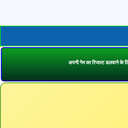
अपनी गेम का रिजल्ट डलवाने के लि