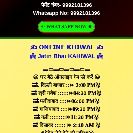
पेमेंट नंबर- 9992181396
Whatsapp No: 9992181396
📳 𝐖𝐇𝐀𝐓𝐒𝐀𝐏𝐏 𝐍𝐎𝐖 📳
✍️ 𝗢𝗡𝗟𝗜𝗡𝗘 𝗞𝗛𝗜𝗪𝗔𝗟 ✍️
👼 Jatin Bhai KAHIWAL 👼
▬▭▬▭▬▭▬▭▬
😀 घर बैठे ऑनलाइन गेम प्ले करें 😀
🔜. दिल्ली बाजार ::⏩ 𝟑:𝟎𝟎 𝐏𝐌🥇
🔜 श्री गणेश ::::::⏩𝟎𝟒:30 𝐏𝐌🥇
🔜 फरीदाबाद ::::⏩𝟎6:00 𝐏𝐌🥇
🔜 गाजियाबाद ::::⏩𝟎𝟗:30 𝐏𝐌🥇
🔜 गली :::::::::⏩𝟏𝟏:30 𝐏𝐌🥇
🔜 दिसावर :::::: ⏩ 2:1𝟎 𝐀𝐌 🥇