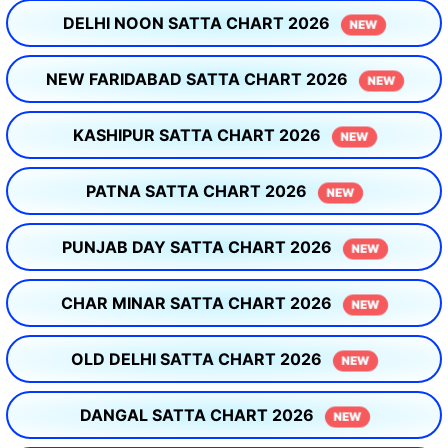
DELHI NOON SATTA CHART 2026
NEW
NEW FARIDABAD SATTA CHART 2026
NEW
KASHIPUR SATTA CHART 2026
NEW
PATNA SATTA CHART 2026
NEW
PUNJAB DAY SATTA CHART 2026
NEW
CHAR MINAR SATTA CHART 2026
NEW
OLD DELHI SATTA CHART 2026
NEW
DANGAL SATTA CHART 2026
NEW