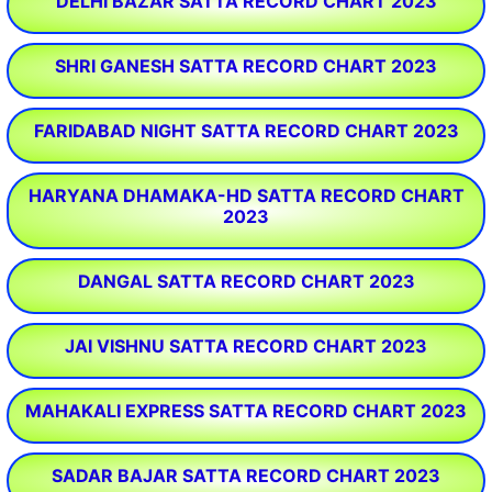
DELHI BAZAR SATTA RECORD CHART 2023
SHRI GANESH SATTA RECORD CHART 2023
FARIDABAD NIGHT SATTA RECORD CHART 2023
HARYANA DHAMAKA-HD SATTA RECORD CHART
2023
DANGAL SATTA RECORD CHART 2023
JAI VISHNU SATTA RECORD CHART 2023
MAHAKALI EXPRESS SATTA RECORD CHART 2023
SADAR BAJAR SATTA RECORD CHART 2023