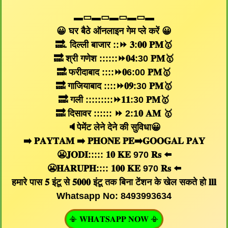
▬▭▬▭▬▭▬▭▬
😀 घर बैठे ऑनलाइन गेम प्ले करें 😀
🔜. दिल्ली बाजार ::⏩ 𝟑:𝟎𝟎 𝐏𝐌🥇
🔜 श्री गणेश ::::::⏩𝟎𝟒:30 𝐏𝐌🥇
🔜 फरीदाबाद ::::⏩𝟎6:00 𝐏𝐌🥇
🔜 गाजियाबाद ::::⏩𝟎𝟗:30 𝐏𝐌🥇
🔜 गली :::::::::⏩𝟏𝟏:30 𝐏𝐌🥇
🔜 दिसावर :::::: ⏩ 2:1𝟎 𝐀𝐌 🥇
🔈पेमेंट लेने देने की सुविधा😀
➡️ 𝐏𝐀𝐘𝐓𝐀𝐌 ➡️ 𝐏𝐇𝐎𝐍𝐄 𝐏𝐄➡️𝐆𝐎𝐎𝐆𝐀𝐋 𝐏𝐀𝐘
😬𝐉𝐎𝐃𝐈::::: 𝟏𝟎 𝐊𝐄 970 𝐑𝐬 ⬅️
😬𝐇𝐀𝐑𝐔𝐏𝐇:::: 𝟏𝟎𝟎 𝐊𝐄 970 𝐑𝐬 ⬅️
हमारे पास 𝟓 इंटू से 𝟓𝟎𝟎𝟎 इंटू तक बिना टेंशन के खेल सकते हो 𝐥𝐥𝐥
Whatsapp No: 8493993634
📳 𝐖𝐇𝐀𝐓𝐒𝐀𝐏𝐏 𝐍𝐎𝐖 📳