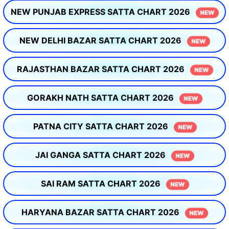
NEW PUNJAB EXPRESS SATTA CHART 2026
NEW
NEW DELHI BAZAR SATTA CHART 2026
NEW
RAJASTHAN BAZAR SATTA CHART 2026
NEW
GORAKH NATH SATTA CHART 2026
NEW
PATNA CITY SATTA CHART 2026
NEW
JAI GANGA SATTA CHART 2026
NEW
SAI RAM SATTA CHART 2026
NEW
HARYANA BAZAR SATTA CHART 2026
NEW