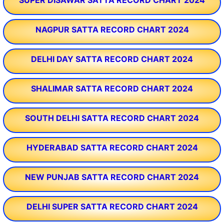
SUPER DISAWAR SATTA RECORD CHART 2024
NAGPUR SATTA RECORD CHART 2024
DELHI DAY SATTA RECORD CHART 2024
SHALIMAR SATTA RECORD CHART 2024
SOUTH DELHI SATTA RECORD CHART 2024
HYDERABAD SATTA RECORD CHART 2024
NEW PUNJAB SATTA RECORD CHART 2024
DELHI SUPER SATTA RECORD CHART 2024