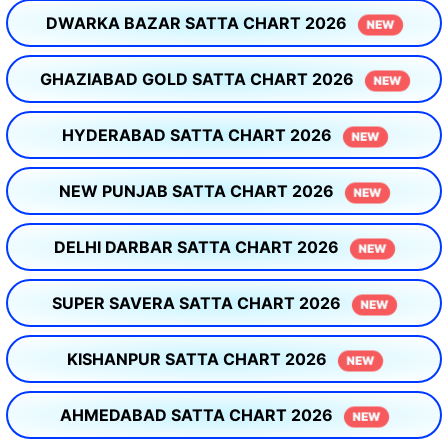
DWARKA BAZAR SATTA CHART 2026
NEW
GHAZIABAD GOLD SATTA CHART 2026
NEW
HYDERABAD SATTA CHART 2026
NEW
NEW PUNJAB SATTA CHART 2026
NEW
DELHI DARBAR SATTA CHART 2026
NEW
SUPER SAVERA SATTA CHART 2026
NEW
KISHANPUR SATTA CHART 2026
NEW
AHMEDABAD SATTA CHART 2026
NEW