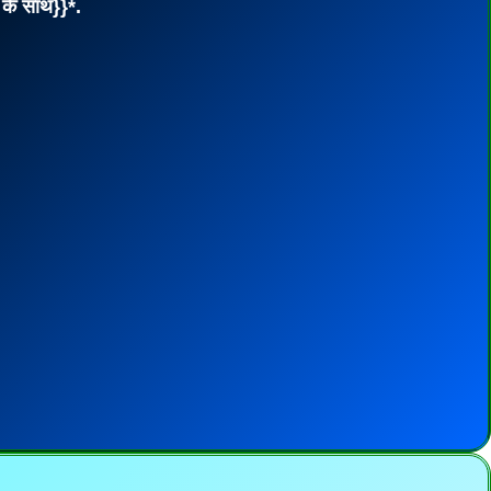
स के साथ}}*.