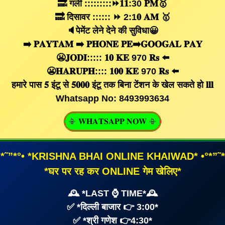
🔜 गली :::::::::⏩𝟏𝟏:30 𝐏𝐌🥇
🔜 दिसावर :::::: ⏩ 2:1𝟎 𝐀𝐌 🥇
🔈पेमेंट लेने देने की सुविधा😀
➡️ 𝐏𝐀𝐘𝐓𝐀𝐌 ➡️ 𝐏𝐇𝐎𝐍𝐄 𝐏𝐄➡️𝐆𝐎𝐎𝐆𝐀𝐋 𝐏𝐀𝐘
😬𝐉𝐎𝐃𝐈::::: 𝟏𝟎 𝐊𝐄 970 𝐑𝐬 ⬅️
😬𝐇𝐀𝐑𝐔𝐏𝐇:::: 𝟏𝟎𝟎 𝐊𝐄 970 𝐑𝐬 ⬅️
हमारे पास 𝟓 इंटू से 𝟓𝟎𝟎𝟎 इंटू तक बिना टेंशन के खेल सकते हो 𝐥𝐥𝐥
Whatsapp No: 8493993634
📳 𝐖𝐇𝐀𝐓𝐒𝐀𝐏𝐏 𝐍𝐎𝐖 📳
*˜”*°• *KRISHNA BHAI ONLINE KHAIWAD* •°*”˜*
*घर पर रह कर ONLINE गेम खेलिए*
🕰 *LAST ⌚ TIME*🕰
✅ *दिल्ली बाजार 👉 3:00*
✅ *श्री गणेश 👉4:30*