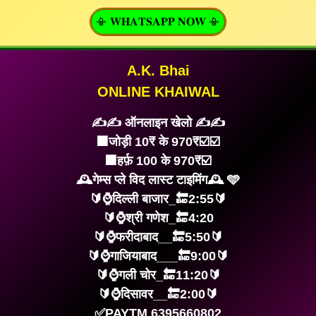
📳 𝐖𝐇𝐀𝐓𝐒𝐀𝐏𝐏 𝐍𝐎𝐖 📳
A.K. Bhai
ONLINE KHAIWAL
✍️✍️ ऑनलाइन खेलो ✍️✍️
⬛जोड़ी 10₹ के 970₹☑️☑️
⬛हर्फ़ 100 के 970₹☑️
🕰️गेम्स प्ले विद लास्ट टाइमिंग🕰️ 🩵
🔰⌚दिल्ली बाजार_🔚2:55🔰
🔰⌚श्री गणेश_🔚4:20
🔰⌚फरीदाबाद__🔚5:50🔰
🔰⌚गाजियाबाद___🔚9:00🔰
🔰⌚गली चोर_🔚11:20🔰
🔰⌚दिसावर__🔚2:00🔰
✅PAYTM 6395660802