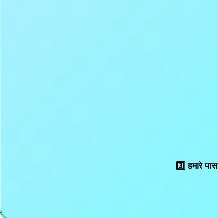
3️⃣ हमारे पा