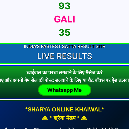
93
GALI
35
INDIA'S FASTEST SATTA RESULT SITE
LIVE RESULTS
खाईवाल का परचा लगवाने के लिए मैसेज करे
ए और अपनी गेम सेल की पोस्ट डलवाने के लिए या चैट बॉक्स पर ऐड डलवाने
Whatsapp Me
*SHARYA ONLINE KHAIWAL*
🙏 * श्रेया मैडम * 🙏