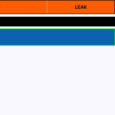
G
LEAK