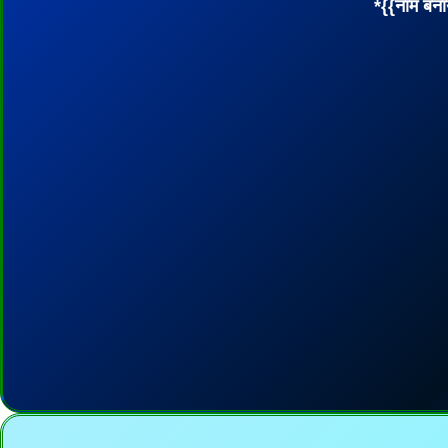
*{{नाम बनाय