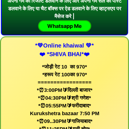
अपनी गेम का रिजल्ट डलवाने के लिए और अपनी गेम सेल की पोस्ट
डलवाने के लिए या चैट बॉक्स पर ऐड डलवाने के लिए व्हाट्सएप पर
मैसेज करे |
Whatsapp Me
*💚Online khaiwal 💚*
❤️ *SHIVA BHAI*❤️
*जोड़ी रेट 10 का 970*
*हरूप रेट 100का 970*
=================
*⏰3:00PM🔰दिल्ली बाजार*
*⏰04:30PM🔰श्री गणेश*
*⏰05:55PM🔰फरीदाबाद*
Kurukshetra bazaar 7:50 PM
*⏰09..30PM🔰गाजियाबाद*