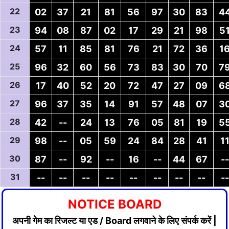
22
02
37
21
81
56
97
30
83
4
23
94
08
87
02
17
29
21
98
5
24
57
11
85
81
76
21
72
36
1
25
96
32
60
56
73
83
30
70
7
26
17
40
52
20
72
47
27
09
6
27
96
37
35
14
91
57
48
07
3
28
42
--
24
13
76
05
81
19
5
29
98
--
05
59
24
84
28
41
1
30
87
--
92
--
16
--
44
67
--
31
--
--
--
--
--
--
--
--
--
NOTICE BOARD
अपनी गेम का रिजल्ट या एड / Board लगवाने के लिए संपर्क करें |