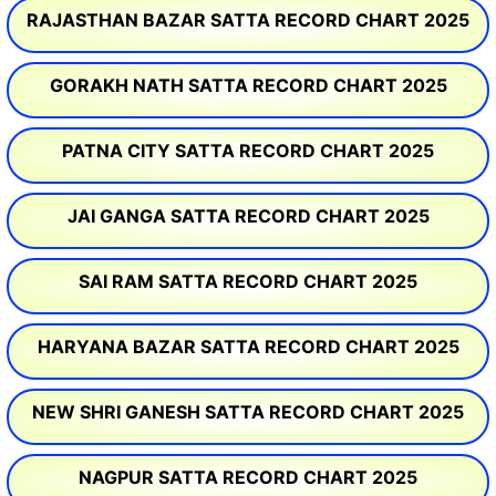
RAJASTHAN BAZAR SATTA RECORD CHART 2025
GORAKH NATH SATTA RECORD CHART 2025
PATNA CITY SATTA RECORD CHART 2025
JAI GANGA SATTA RECORD CHART 2025
SAI RAM SATTA RECORD CHART 2025
HARYANA BAZAR SATTA RECORD CHART 2025
NEW SHRI GANESH SATTA RECORD CHART 2025
NAGPUR SATTA RECORD CHART 2025