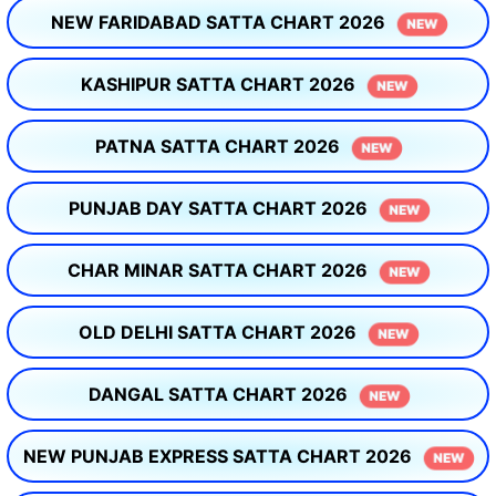
NEW FARIDABAD SATTA CHART 2026
NEW
KASHIPUR SATTA CHART 2026
NEW
PATNA SATTA CHART 2026
NEW
PUNJAB DAY SATTA CHART 2026
NEW
CHAR MINAR SATTA CHART 2026
NEW
OLD DELHI SATTA CHART 2026
NEW
DANGAL SATTA CHART 2026
NEW
NEW PUNJAB EXPRESS SATTA CHART 2026
NEW