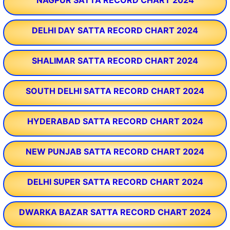
NAGPUR SATTA RECORD CHART 2024
DELHI DAY SATTA RECORD CHART 2024
SHALIMAR SATTA RECORD CHART 2024
SOUTH DELHI SATTA RECORD CHART 2024
HYDERABAD SATTA RECORD CHART 2024
NEW PUNJAB SATTA RECORD CHART 2024
DELHI SUPER SATTA RECORD CHART 2024
DWARKA BAZAR SATTA RECORD CHART 2024