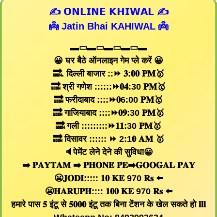
✍️ 𝗢𝗡𝗟𝗜𝗡𝗘 𝗞𝗛𝗜𝗪𝗔𝗟 ✍️
👼 Jatin Bhai KAHIWAL 👼
▬▭▬▭▬▭▬▭▬
😀 घर बैठे ऑनलाइन गेम प्ले करें 😀
🔜. दिल्ली बाजार ::⏩ 𝟑:𝟎𝟎 𝐏𝐌🥇
🔜 श्री गणेश ::::::⏩𝟎𝟒:30 𝐏𝐌🥇
🔜 फरीदाबाद ::::⏩𝟎6:00 𝐏𝐌🥇
🔜 गाजियाबाद ::::⏩𝟎𝟗:30 𝐏𝐌🥇
🔜 गली :::::::::⏩𝟏𝟏:30 𝐏𝐌🥇
🔜 दिसावर :::::: ⏩ 2:1𝟎 𝐀𝐌 🥇
🔈पेमेंट लेने देने की सुविधा😀
➡️ 𝐏𝐀𝐘𝐓𝐀𝐌 ➡️ 𝐏𝐇𝐎𝐍𝐄 𝐏𝐄➡️𝐆𝐎𝐎𝐆𝐀𝐋 𝐏𝐀𝐘
😬𝐉𝐎𝐃𝐈::::: 𝟏𝟎 𝐊𝐄 970 𝐑𝐬 ⬅️
😬𝐇𝐀𝐑𝐔𝐏𝐇:::: 𝟏𝟎𝟎 𝐊𝐄 970 𝐑𝐬 ⬅️
हमारे पास 𝟓 इंटू से 𝟓𝟎𝟎𝟎 इंटू तक बिना टेंशन के खेल सकते हो 𝐥𝐥𝐥