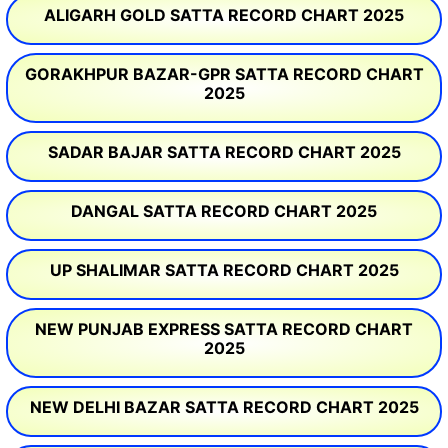
ALIGARH GOLD SATTA RECORD CHART 2025
GORAKHPUR BAZAR-GPR SATTA RECORD CHART
2025
SADAR BAJAR SATTA RECORD CHART 2025
DANGAL SATTA RECORD CHART 2025
UP SHALIMAR SATTA RECORD CHART 2025
NEW PUNJAB EXPRESS SATTA RECORD CHART
2025
NEW DELHI BAZAR SATTA RECORD CHART 2025