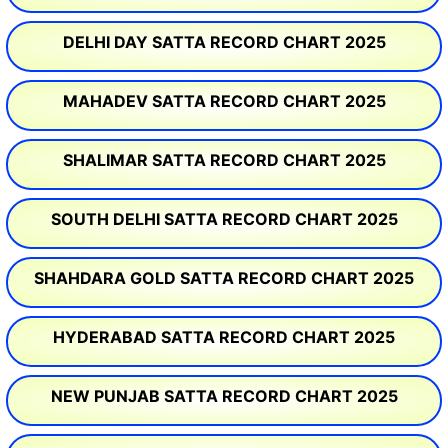
DELHI DAY SATTA RECORD CHART 2025
MAHADEV SATTA RECORD CHART 2025
SHALIMAR SATTA RECORD CHART 2025
SOUTH DELHI SATTA RECORD CHART 2025
SHAHDARA GOLD SATTA RECORD CHART 2025
HYDERABAD SATTA RECORD CHART 2025
NEW PUNJAB SATTA RECORD CHART 2025