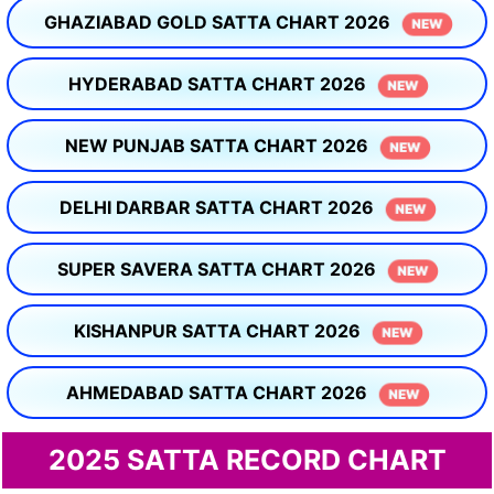
GHAZIABAD GOLD SATTA CHART 2026
NEW
HYDERABAD SATTA CHART 2026
NEW
NEW PUNJAB SATTA CHART 2026
NEW
DELHI DARBAR SATTA CHART 2026
NEW
SUPER SAVERA SATTA CHART 2026
NEW
KISHANPUR SATTA CHART 2026
NEW
AHMEDABAD SATTA CHART 2026
NEW
2025 SATTA RECORD CHART