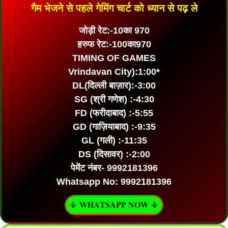
गैम भेजने से पहले गेमिंग चार्ट को ध्यान से पढ़ ले
जोड़ी रेट:-10का 970
हरुफ रेट:-100का970
TIMING OF GAMES
Vrindavan City):1:00*
DL(दिल्ली बाज़ार):-3:00
SG (श्री गणेश) :-4:30
FD (फरीदाबाद) :-5:55
GD (गाज़ियाबाद) :-9:35
GL (गली) :-11:35
DS (दिसावर) :-2:00
पेमेंट नंबर- 9992181396
Whatsapp No: 9992181396
📳 𝐖𝐇𝐀𝐓𝐒𝐀𝐏𝐏 𝐍𝐎𝐖 📳