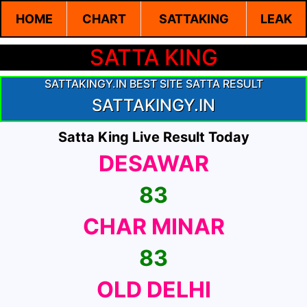
HOME
CHART
SATTAKING
LEAK
SATTA KING
SATTAKINGY.IN BEST SITE SATTA RESULT
SATTAKINGY.IN
Satta King Live Result Today
DESAWAR
83
CHAR MINAR
83
OLD DELHI