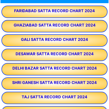
FARIDABAD SATTA RECORD CHART 2024
GHAZIABAD SATTA RECORD CHART 2024
GALI SATTA RECORD CHART 2024
DESAWAR SATTA RECORD CHART 2024
DELHI BAZAR SATTA RECORD CHART 2024
SHRI GANESH SATTA RECORD CHART 2024
TAJ SATTA RECORD CHART 2024