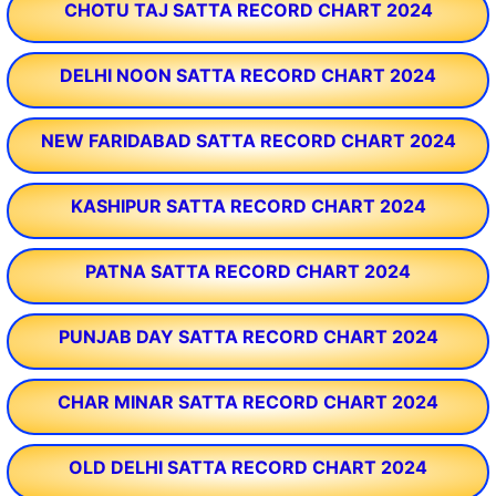
CHOTU TAJ SATTA RECORD CHART 2024
DELHI NOON SATTA RECORD CHART 2024
NEW FARIDABAD SATTA RECORD CHART 2024
KASHIPUR SATTA RECORD CHART 2024
PATNA SATTA RECORD CHART 2024
PUNJAB DAY SATTA RECORD CHART 2024
CHAR MINAR SATTA RECORD CHART 2024
OLD DELHI SATTA RECORD CHART 2024