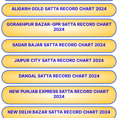
ALIGARH GOLD SATTA RECORD CHART 2024
GORAKHPUR BAZAR-GPR SATTA RECORD CHART
2024
SADAR BAJAR SATTA RECORD CHART 2024
JAIPUR CITY SATTA RECORD CHART 2024
DANGAL SATTA RECORD CHART 2024
NEW PUNJAB EXPRESS SATTA RECORD CHART
2024
NEW DELHI BAZAR SATTA RECORD CHART 2024