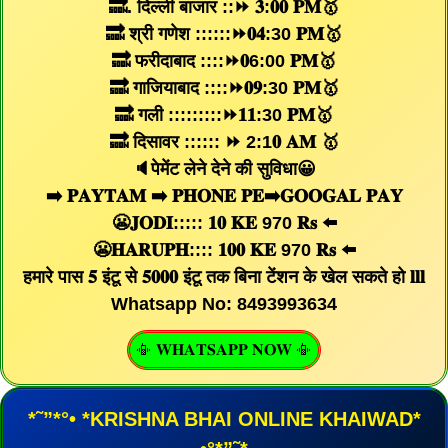
🔜. दिल्ली बाजार ::⏩ 𝟑:𝟎𝟎 𝐏𝐌🥇
🔜 श्री गणेश ::::::⏩𝟎𝟒:30 𝐏𝐌🥇
🔜 फरीदाबाद ::::⏩𝟎6:00 𝐏𝐌🥇
🔜 गाजियाबाद ::::⏩𝟎𝟗:30 𝐏𝐌🥇
🔜 गली :::::::::⏩𝟏𝟏:30 𝐏𝐌🥇
🔜 दिसावर :::::: ⏩ 2:1𝟎 𝐀𝐌 🥇
🔈पेमेंट लेने देने की सुविधा😀
➡️ 𝐏𝐀𝐘𝐓𝐀𝐌 ➡️ 𝐏𝐇𝐎𝐍𝐄 𝐏𝐄➡️𝐆𝐎𝐎𝐆𝐀𝐋 𝐏𝐀𝐘
😬𝐉𝐎𝐃𝐈::::: 𝟏𝟎 𝐊𝐄 970 𝐑𝐬 ⬅️
😬𝐇𝐀𝐑𝐔𝐏𝐇:::: 𝟏𝟎𝟎 𝐊𝐄 970 𝐑𝐬 ⬅️
हमारे पास 𝟓 इंटू से 𝟓𝟎𝟎𝟎 इंटू तक बिना टेंशन के खेल सकते हो 𝐥𝐥𝐥
Whatsapp No: 8493993634
📳 𝐖𝐇𝐀𝐓𝐒𝐀𝐏𝐏 𝐍𝐎𝐖 📳
*˜”*°• *KRISHNA BHAI ONLINE KHAIWAD*