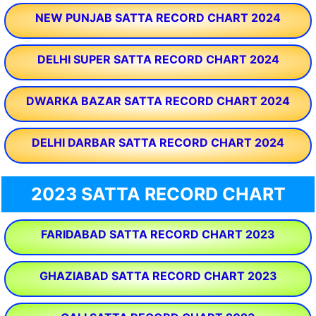
NEW PUNJAB SATTA RECORD CHART 2024
DELHI SUPER SATTA RECORD CHART 2024
DWARKA BAZAR SATTA RECORD CHART 2024
DELHI DARBAR SATTA RECORD CHART 2024
2023 SATTA RECORD CHART
FARIDABAD SATTA RECORD CHART 2023
GHAZIABAD SATTA RECORD CHART 2023