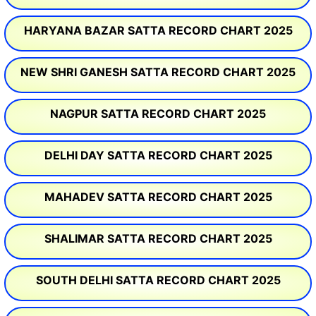
HARYANA BAZAR SATTA RECORD CHART 2025
NEW SHRI GANESH SATTA RECORD CHART 2025
NAGPUR SATTA RECORD CHART 2025
DELHI DAY SATTA RECORD CHART 2025
MAHADEV SATTA RECORD CHART 2025
SHALIMAR SATTA RECORD CHART 2025
SOUTH DELHI SATTA RECORD CHART 2025