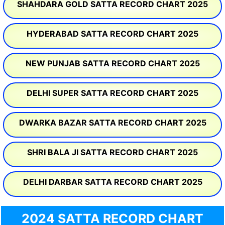
SHAHDARA GOLD SATTA RECORD CHART 2025
HYDERABAD SATTA RECORD CHART 2025
NEW PUNJAB SATTA RECORD CHART 2025
DELHI SUPER SATTA RECORD CHART 2025
DWARKA BAZAR SATTA RECORD CHART 2025
SHRI BALA JI SATTA RECORD CHART 2025
DELHI DARBAR SATTA RECORD CHART 2025
2024 SATTA RECORD CHART