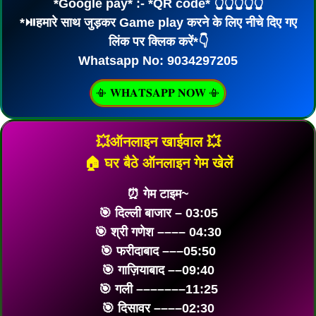
*Google pay* :- *QR code* 👆👆👆👆👆
*⏯हमारे साथ जुड़कर Game play करने के लिए नीचे दिए गए
लिंक पर क्लिक करें*👇
Whatsapp No: 9034297205
📳 𝐖𝐇𝐀𝐓𝐒𝐀𝐏𝐏 𝐍𝐎𝐖 📳
💥ऑनलाइन खाईवाल 💥
🏠 घर बैठे ऑनलाइन गेम खेलें
⏰ गेम टाइम~
🎯 दिल्ली बाजार – 03:05
🎯 श्री गणेश –––– 04:30
🎯 फरीदाबाद –––05:50
🎯 गाज़ियाबाद ––09:40
🎯 गली –––––––11:25
🎯 दिसावर ––––02:30