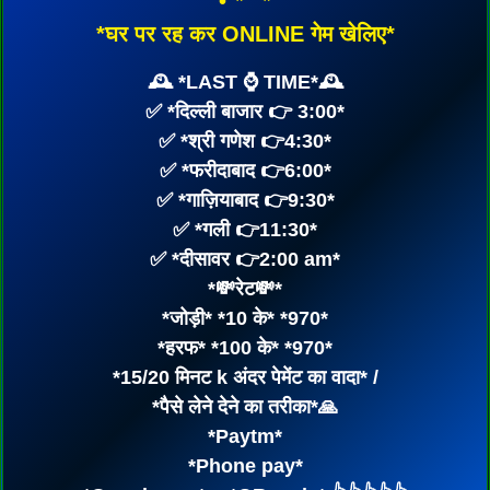
•°*”˜*
*घर पर रह कर ONLINE गेम खेलिए*
🕰 *LAST ⌚ TIME*🕰
✅ *दिल्ली बाजार 👉 3:00*
✅ *श्री गणेश 👉4:30*
✅ *फरीदाबाद 👉6:00*
✅ *गाज़ियाबाद 👉9:30*
✅ *गली 👉11:30*
✅ *दीसावर 👉2:00 am*
*💸रेट💸*
*जोड़ी* *10 के* *970*
*हरफ* *100 के* *970*
*15/20 मिनट k अंदर पेमेंट का वादा* /
*पैसे लेने देने का तरीका*🙏
*Paytm*
*Phone pay*