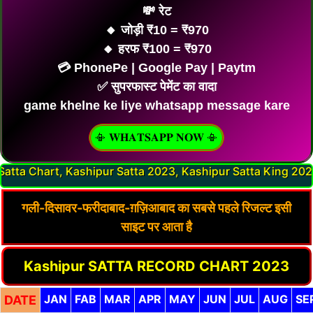
💸 रेट
🔸 जोड़ी ₹10 = ₹970
🔸 हरफ ₹100 = ₹970
💳 PhonePe | Google Pay | Paytm
✅ सुपरफास्ट पेमेंट का वादा
game khelne ke liye whatsapp message kare
📳 𝐖𝐇𝐀𝐓𝐒𝐀𝐏𝐏 𝐍𝐎𝐖 📳
shipur Satta 2023, Kashipur Satta King 2023, Satta King Ka
गली-दिसावर-फरीदाबाद-ग़ज़िआबाद का सबसे पहले रिजल्ट इसी
साइट पर आता है
Kashipur SATTA RECORD CHART 2023
JAN
FAB
MAR
APR
MAY
JUN
JUL
AUG
SE
DATE