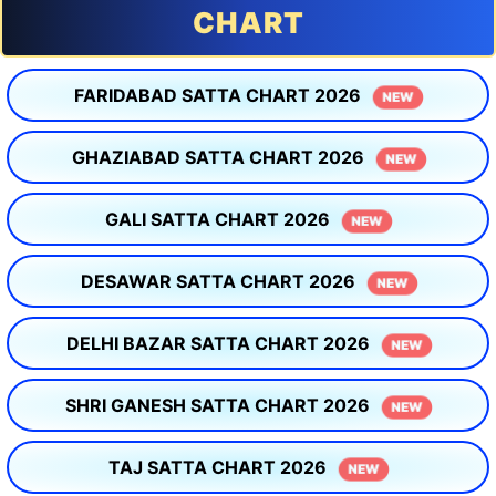
CHART
FARIDABAD SATTA CHART 2026
NEW
GHAZIABAD SATTA CHART 2026
NEW
GALI SATTA CHART 2026
NEW
DESAWAR SATTA CHART 2026
NEW
DELHI BAZAR SATTA CHART 2026
NEW
SHRI GANESH SATTA CHART 2026
NEW
TAJ SATTA CHART 2026
NEW