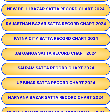
NEW DELHI BAZAR SATTA RECORD CHART 2024
RAJASTHAN BAZAR SATTA RECORD CHART 2024
PATNA CITY SATTA RECORD CHART 2024
JAI GANGA SATTA RECORD CHART 2024
SAI RAM SATTA RECORD CHART 2024
UP BIHAR SATTA RECORD CHART 2024
HARYANA BAZAR SATTA RECORD CHART 2024