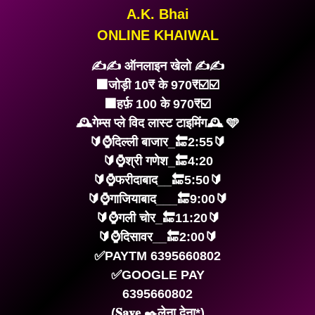
A.K. Bhai
ONLINE KHAIWAL
✍️✍️ ऑनलाइन खेलो ✍️✍️
⬛जोड़ी 10₹ के 970₹☑️☑️
⬛हर्फ़ 100 के 970₹☑️
🕰️गेम्स प्ले विद लास्ट टाइमिंग🕰️ 🩵
🔰⌚दिल्ली बाजार_🔚2:55🔰
🔰⌚श्री गणेश_🔚4:20
🔰⌚फरीदाबाद__🔚5:50🔰
🔰⌚गाजियाबाद___🔚9:00🔰
🔰⌚गली चोर_🔚11:20🔰
🔰⌚दिसावर__🔚2:00🔰
✅PAYTM 6395660802
✅GOOGLE PAY
6395660802
(𝐒𝐚𝐯𝐞 ✒️लेना देना*)