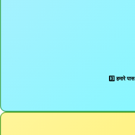
3️⃣ हमारे पा