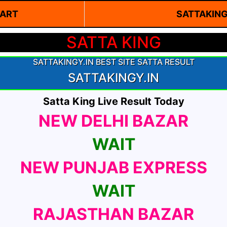
ART
SATTAKIN
SATTA KING
SATTAKINGY.IN BEST SITE SATTA RESULT
SATTAKINGY.IN
Satta King Live Result Today
NEW DELHI BAZAR
WAIT
NEW PUNJAB EXPRESS
WAIT
RAJASTHAN BAZAR