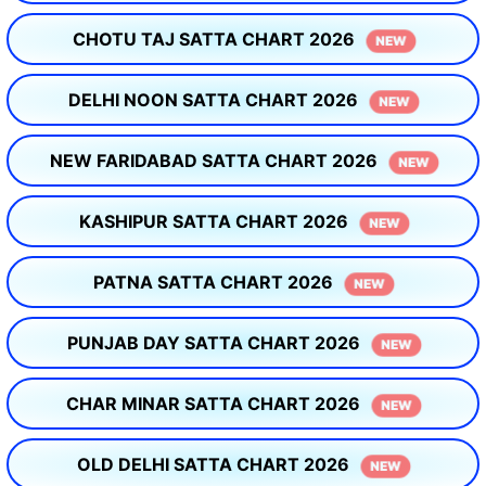
CHOTU TAJ SATTA CHART 2026
NEW
DELHI NOON SATTA CHART 2026
NEW
NEW FARIDABAD SATTA CHART 2026
NEW
KASHIPUR SATTA CHART 2026
NEW
PATNA SATTA CHART 2026
NEW
PUNJAB DAY SATTA CHART 2026
NEW
CHAR MINAR SATTA CHART 2026
NEW
OLD DELHI SATTA CHART 2026
NEW