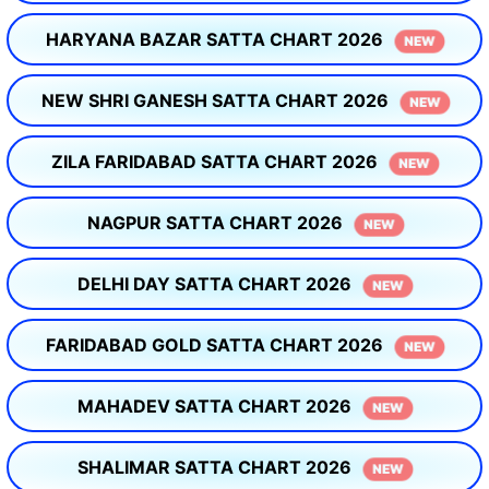
HARYANA BAZAR SATTA CHART 2026
NEW
NEW SHRI GANESH SATTA CHART 2026
NEW
ZILA FARIDABAD SATTA CHART 2026
NEW
NAGPUR SATTA CHART 2026
NEW
DELHI DAY SATTA CHART 2026
NEW
FARIDABAD GOLD SATTA CHART 2026
NEW
MAHADEV SATTA CHART 2026
NEW
SHALIMAR SATTA CHART 2026
NEW