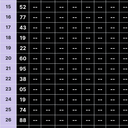
15
52
--
--
--
--
--
--
--
--
16
77
--
--
--
--
--
--
--
--
17
43
--
--
--
--
--
--
--
--
18
19
--
--
--
--
--
--
--
--
19
22
--
--
--
--
--
--
--
--
20
60
--
--
--
--
--
--
--
--
21
95
--
--
--
--
--
--
--
--
22
38
--
--
--
--
--
--
--
--
23
05
--
--
--
--
--
--
--
--
24
19
--
--
--
--
--
--
--
--
25
74
--
--
--
--
--
--
--
--
26
88
--
--
--
--
--
--
--
--