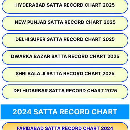
HYDERABAD SATTA RECORD CHART 2025
NEW PUNJAB SATTA RECORD CHART 2025
DELHI SUPER SATTA RECORD CHART 2025
DWARKA BAZAR SATTA RECORD CHART 2025
SHRI BALA JI SATTA RECORD CHART 2025
DELHI DARBAR SATTA RECORD CHART 2025
2024 SATTA RECORD CHART
FARIDABAD SATTA RECORD CHART 2024