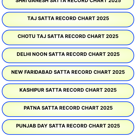
SHRI GANESH SATTA RECORD CHART 2025
TAJ SATTA RECORD CHART 2025
CHOTU TAJ SATTA RECORD CHART 2025
DELHI NOON SATTA RECORD CHART 2025
NEW FARIDABAD SATTA RECORD CHART 2025
KASHIPUR SATTA RECORD CHART 2025
PATNA SATTA RECORD CHART 2025
PUNJAB DAY SATTA RECORD CHART 2025