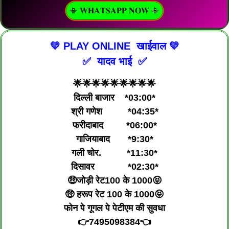
📳 𝐖𝐇𝐀𝐓𝐒𝐀𝐏𝐏 𝐍𝐎𝐖 📳
💛 PLAY ONLINE खाईवाल 💛
✅ यादव भाई ✅
🌟🌟🌟🌟🌟🌟🌟🌟🌟
दिल्ली बाजार *03:00*
श्री गणेश *04:35*
फरीदाबाद *06:00*
गाजियाबाद *9:30*
गली चोर. *11:30*
दिसावर *02:30*
🤑जोड़ी रेट100 के 1000😝
🤑 हरूप रेट 100 के 1000😝
फोन पे गूगल पे पेटीएम की सुवधा
👉7495098384👈