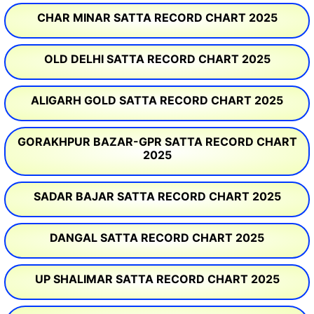
CHAR MINAR SATTA RECORD CHART 2025
OLD DELHI SATTA RECORD CHART 2025
ALIGARH GOLD SATTA RECORD CHART 2025
GORAKHPUR BAZAR-GPR SATTA RECORD CHART
2025
SADAR BAJAR SATTA RECORD CHART 2025
DANGAL SATTA RECORD CHART 2025
UP SHALIMAR SATTA RECORD CHART 2025