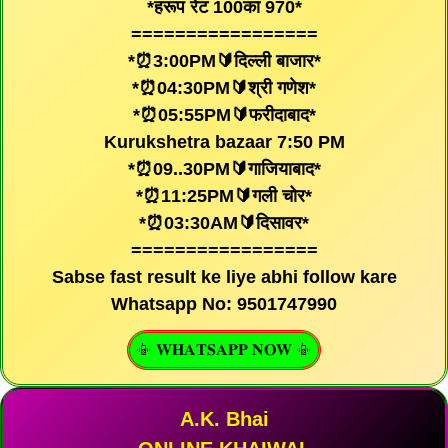
*हरूप रेट 100का 970*
=================
*⏰3:00PM🔰दिल्ली बाजार*
*⏰04:30PM🔰श्री गणेश*
*⏰05:55PM🔰फरीदाबाद*
Kurukshetra bazaar 7:50 PM
*⏰09..30PM🔰गाजियाबाद*
*⏰11:25PM🔰गली चोर*
*⏰03:30AM🔰दिसावर*
=================
Sabse fast result ke liye abhi follow kare
Whatsapp No: 9501747990
📳 𝐖𝐇𝐀𝐓𝐒𝐀𝐏𝐏 𝐍𝐎𝐖 📳
A.K. Bhai