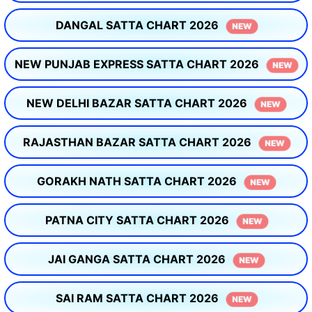
DANGAL SATTA CHART 2026
NEW
NEW PUNJAB EXPRESS SATTA CHART 2026
NEW
NEW DELHI BAZAR SATTA CHART 2026
NEW
RAJASTHAN BAZAR SATTA CHART 2026
NEW
GORAKH NATH SATTA CHART 2026
NEW
PATNA CITY SATTA CHART 2026
NEW
JAI GANGA SATTA CHART 2026
NEW
SAI RAM SATTA CHART 2026
NEW