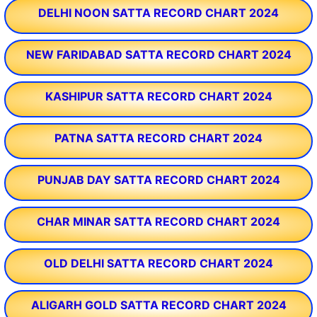
DELHI NOON SATTA RECORD CHART 2024
NEW FARIDABAD SATTA RECORD CHART 2024
KASHIPUR SATTA RECORD CHART 2024
PATNA SATTA RECORD CHART 2024
PUNJAB DAY SATTA RECORD CHART 2024
CHAR MINAR SATTA RECORD CHART 2024
OLD DELHI SATTA RECORD CHART 2024
ALIGARH GOLD SATTA RECORD CHART 2024