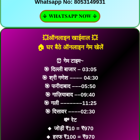
Whatsapp No: 8053149931
📳 𝐖𝐇𝐀𝐓𝐒𝐀𝐏𝐏 𝐍𝐎𝐖 📳
💥ऑनलाइन खाईवाल 💥
🏠 घर बैठे ऑनलाइन गेम खेलें
⏰ गेम टाइम~
🎯 दिल्ली बाजार – 03:05
🎯 श्री गणेश –––– 04:30
🎯 फरीदाबाद –––05:50
🎯 गाज़ियाबाद ––09:40
🎯 गली –––––––11:25
🎯 दिसावर ––––02:30
💸 रेट
🔸 जोड़ी ₹10 = ₹970
🔸 हरफ ₹100 = ₹970