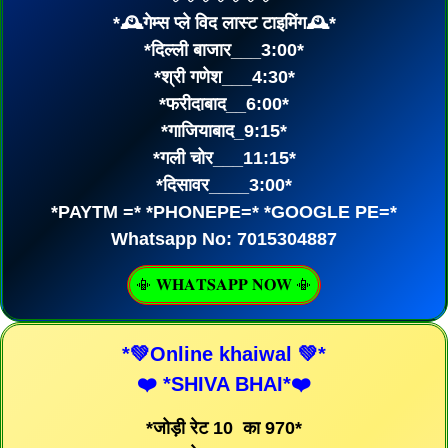
*🕰गेम्स प्ले विद लास्ट टाइमिंग🕰*
*दिल्ली बाजार___3:00*
*श्री गणेश___4:30*
*फरीदाबाद__6:00*
*गाजियाबाद_9:15*
*गली चोर___11:15*
*दिसावर____3:00*
*PAYTM =* *PHONEPE=* *GOOGLE PE=*
Whatsapp No: 7015304887
📳 𝐖𝐇𝐀𝐓𝐒𝐀𝐏𝐏 𝐍𝐎𝐖 📳
*💚Online khaiwal 💚*
❤️ *SHIVA BHAI*❤️
*जोड़ी रेट 10 का 970*