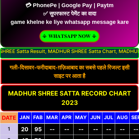
💳 PhonePe | Google Pay | Paytm
✅ सुपरफास्ट पेमेंट का वादा
game khelne ke liye whatsapp message kare
📳 𝐖𝐇𝐀𝐓𝐒𝐀𝐏𝐏 𝐍𝐎𝐖 📳
lt, MADHUR SHREE Satta Chart, MADHUR SHREE Satta 20
गली-दिसावर-फरीदाबाद-ग़ज़िआबाद का सबसे पहले रिजल्ट इसी
साइट पर आता है
MADHUR SHREE SATTA RECORD CHART
2023
JAN
FAB
MAR
APR
MAY
JUN
JUL
AUG
SE
DATE
1
20
95
--
--
--
--
--
--
--