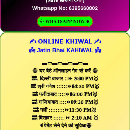
(𝐒𝐚𝐯𝐞 ✒️लेना देना*)
Whatsapp No: 6395660802
📳 𝐖𝐇𝐀𝐓𝐒𝐀𝐏𝐏 𝐍𝐎𝐖 📳
✍️ 𝗢𝗡𝗟𝗜𝗡𝗘 𝗞𝗛𝗜𝗪𝗔𝗟 ✍️
👼 Jatin Bhai KAHIWAL 👼
▬▭▬▭▬▭▬▭▬
😀 घर बैठे ऑनलाइन गेम प्ले करें 😀
🔜. दिल्ली बाजार ::⏩ 𝟑:𝟎𝟎 𝐏𝐌🥇
🔜 श्री गणेश ::::::⏩𝟎𝟒:30 𝐏𝐌🥇
🔜 फरीदाबाद ::::⏩𝟎6:00 𝐏𝐌🥇
🔜 गाजियाबाद ::::⏩𝟎𝟗:30 𝐏𝐌🥇
🔜 गली :::::::::⏩𝟏𝟏:30 𝐏𝐌🥇
🔜 दिसावर :::::: ⏩ 2:1𝟎 𝐀𝐌 🥇
🔈पेमेंट लेने देने की सुविधा😀