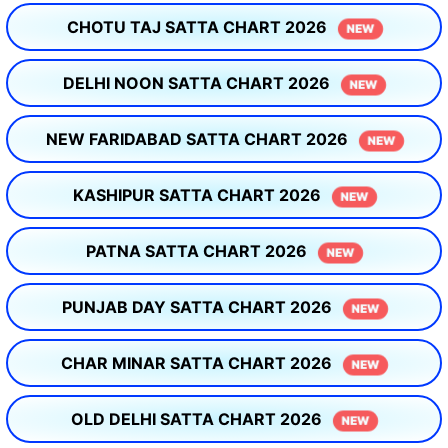
CHOTU TAJ SATTA CHART 2026
NEW
DELHI NOON SATTA CHART 2026
NEW
NEW FARIDABAD SATTA CHART 2026
NEW
KASHIPUR SATTA CHART 2026
NEW
PATNA SATTA CHART 2026
NEW
PUNJAB DAY SATTA CHART 2026
NEW
CHAR MINAR SATTA CHART 2026
NEW
OLD DELHI SATTA CHART 2026
NEW