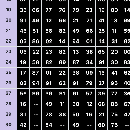
19
36
66
77
76
79
23
19
00
1
20
91
49
12
66
21
71
41
18
9
21
46
51
58
82
49
66
25
11
5
22
03
86
02
14
94
01
14
31
8
23
06
22
23
82
13
38
65
20
0
24
19
58
82
89
87
34
91
30
8
25
17
87
01
22
38
99
16
41
6
26
03
94
91
62
91
79
27
95
4
27
56
96
36
91
61
57
39
77
3
28
16
--
49
11
60
12
68
88
6
29
81
--
78
38
50
16
21
75
4
30
42
--
84
--
49
--
60
76
--