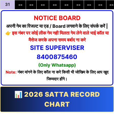
31
--
--
--
--
--
--
--
--
--
NOTICE BOARD
अपनी गेम का रिजल्ट या एड / Board लगवाने के लिए संपर्क करें |
👉
इस नंबर पर कोई लीक गेम नही मिलता गेम लेने वाले भाई कॉल या
मैसेज करके अपना समय बर्बाद ना करे
SITE SUPERVISER
8400875460
(Only Whatsapp)
Note:
नंबर मांगने के लिए कॉल ना करे किसी भी जोखिम के लिए आप खुद
जिम्मदार होंगे।
📊 2026 SATTA RECORD
CHART