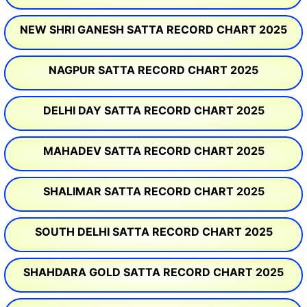
NEW SHRI GANESH SATTA RECORD CHART 2025
NAGPUR SATTA RECORD CHART 2025
DELHI DAY SATTA RECORD CHART 2025
MAHADEV SATTA RECORD CHART 2025
SHALIMAR SATTA RECORD CHART 2025
SOUTH DELHI SATTA RECORD CHART 2025
SHAHDARA GOLD SATTA RECORD CHART 2025