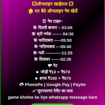
💥ऑनलाइन खाईवाल 💥
🏠 घर बैठे ऑनलाइन गेम खेलें
⏰ गेम टाइम~
🎯 दिल्ली बाजार – 03:05
🎯 श्री गणेश –––– 04:30
🎯 फरीदाबाद –––05:50
🎯 गाज़ियाबाद ––09:40
🎯 गली –––––––11:25
🎯 दिसावर ––––02:30
💸 रेट
🔸 जोड़ी ₹10 = ₹970
🔸 हरफ ₹100 = ₹970
💳 PhonePe | Google Pay | Paytm
✅ सुपरफास्ट पेमेंट का वादा
game khelne ke liye whatsapp message kare