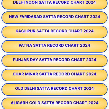
DELHI NOON SATTA RECORD CHART 2024
NEW FARIDABAD SATTA RECORD CHART 2024
KASHIPUR SATTA RECORD CHART 2024
PATNA SATTA RECORD CHART 2024
PUNJAB DAY SATTA RECORD CHART 2024
CHAR MINAR SATTA RECORD CHART 2024
OLD DELHI SATTA RECORD CHART 2024
ALIGARH GOLD SATTA RECORD CHART 2024