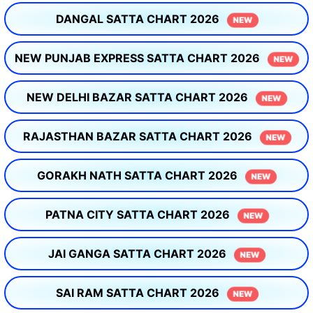
DANGAL SATTA CHART 2026
NEW
NEW PUNJAB EXPRESS SATTA CHART 2026
NEW
NEW DELHI BAZAR SATTA CHART 2026
NEW
RAJASTHAN BAZAR SATTA CHART 2026
NEW
GORAKH NATH SATTA CHART 2026
NEW
PATNA CITY SATTA CHART 2026
NEW
JAI GANGA SATTA CHART 2026
NEW
SAI RAM SATTA CHART 2026
NEW