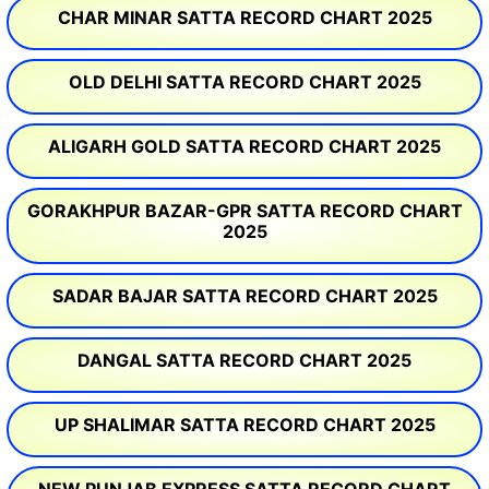
CHAR MINAR SATTA RECORD CHART 2025
OLD DELHI SATTA RECORD CHART 2025
ALIGARH GOLD SATTA RECORD CHART 2025
GORAKHPUR BAZAR-GPR SATTA RECORD CHART
2025
SADAR BAJAR SATTA RECORD CHART 2025
DANGAL SATTA RECORD CHART 2025
UP SHALIMAR SATTA RECORD CHART 2025