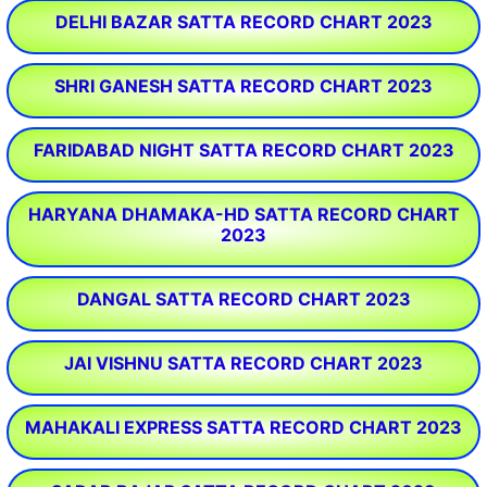
DELHI BAZAR SATTA RECORD CHART 2023
SHRI GANESH SATTA RECORD CHART 2023
FARIDABAD NIGHT SATTA RECORD CHART 2023
HARYANA DHAMAKA-HD SATTA RECORD CHART
2023
DANGAL SATTA RECORD CHART 2023
JAI VISHNU SATTA RECORD CHART 2023
MAHAKALI EXPRESS SATTA RECORD CHART 2023