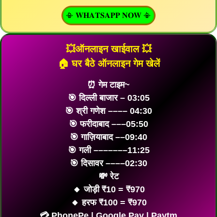
📳 𝐖𝐇𝐀𝐓𝐒𝐀𝐏𝐏 𝐍𝐎𝐖 📳
💥ऑनलाइन खाईवाल 💥
🏠 घर बैठे ऑनलाइन गेम खेलें
⏰ गेम टाइम~
🎯 दिल्ली बाजार – 03:05
🎯 श्री गणेश –––– 04:30
🎯 फरीदाबाद –––05:50
🎯 गाज़ियाबाद ––09:40
🎯 गली –––––––11:25
🎯 दिसावर ––––02:30
💸 रेट
🔸 जोड़ी ₹10 = ₹970
🔸 हरफ ₹100 = ₹970
💳 PhonePe | Google Pay | Paytm