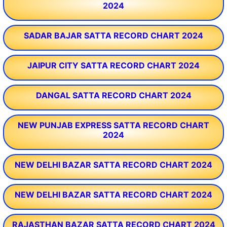
2024
SADAR BAJAR SATTA RECORD CHART 2024
JAIPUR CITY SATTA RECORD CHART 2024
DANGAL SATTA RECORD CHART 2024
NEW PUNJAB EXPRESS SATTA RECORD CHART
2024
NEW DELHI BAZAR SATTA RECORD CHART 2024
NEW DELHI BAZAR SATTA RECORD CHART 2024
RAJASTHAN BAZAR SATTA RECORD CHART 2024