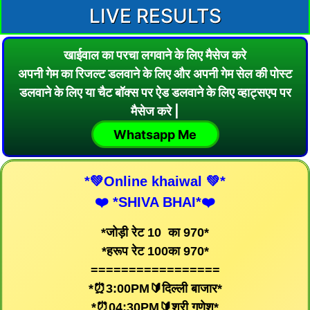
LIVE RESULTS
खाईवाल का परचा लगवाने के लिए मैसेज करे
अपनी गेम का रिजल्ट डलवाने के लिए और अपनी गेम सेल की पोस्ट
डलवाने के लिए या चैट बॉक्स पर ऐड डलवाने के लिए व्हाट्सएप पर
मैसेज करे |
Whatsapp Me
*💚Online khaiwal 💚*
❤️ *SHIVA BHAI*❤️
*जोड़ी रेट 10 का 970*
*हरूप रेट 100का 970*
=================
*⏰3:00PM🔰दिल्ली बाजार*
*⏰04:30PM🔰श्री गणेश*