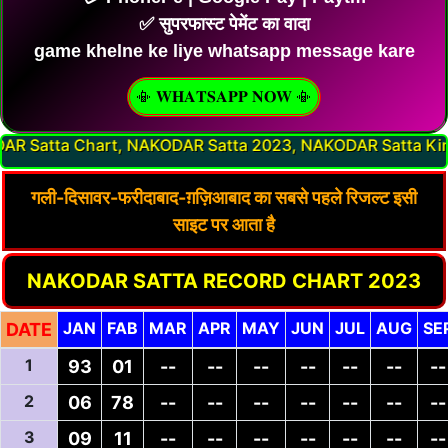
✅ सुपरफास्ट पेमेंट का वादा
game khelne ke liye whatsapp message kare
📳 𝐖𝐇𝐀𝐓𝐒𝐀𝐏𝐏 𝐍𝐎𝐖 📳
 NAKODAR Satta 2023, NAKODAR Satta King 2023, Satta 
गली-दिसावर-फरीदाबाद-ग़ज़िआबाद का सबसे पहले रिजल्ट इसी
साइट पर आता है
NAKODAR SATTA RECORD CHART 2023
JAN
FAB
MAR
APR
MAY
JUN
JUL
AUG
SE
DATE
1
93
01
--
--
--
--
--
--
--
2
06
78
--
--
--
--
--
--
--
3
09
11
--
--
--
--
--
--
--