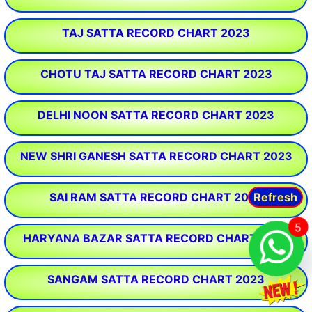
TAJ SATTA RECORD CHART 2023
CHOTU TAJ SATTA RECORD CHART 2023
DELHI NOON SATTA RECORD CHART 2023
NEW SHRI GANESH SATTA RECORD CHART 2023
SAI RAM SATTA RECORD CHART 2023
HARYANA BAZAR SATTA RECORD CHART 2023
SANGAM SATTA RECORD CHART 2023