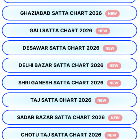
GHAZIABAD SATTA CHART 2026
NEW
GALI SATTA CHART 2026
NEW
DESAWAR SATTA CHART 2026
NEW
DELHI BAZAR SATTA CHART 2026
NEW
SHRI GANESH SATTA CHART 2026
NEW
TAJ SATTA CHART 2026
NEW
SADAR BAZAR SATTA CHART 2026
NEW
CHOTU TAJ SATTA CHART 2026
NEW