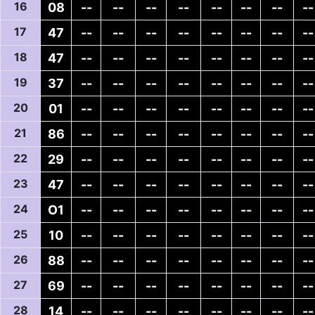
16
08
--
--
--
--
--
--
--
--
17
47
--
--
--
--
--
--
--
--
18
47
--
--
--
--
--
--
--
--
19
37
--
--
--
--
--
--
--
--
20
01
--
--
--
--
--
--
--
--
21
86
--
--
--
--
--
--
--
--
22
29
--
--
--
--
--
--
--
--
23
47
--
--
--
--
--
--
--
--
24
O1
--
--
--
--
--
--
--
--
25
10
--
--
--
--
--
--
--
--
26
88
--
--
--
--
--
--
--
--
27
69
--
--
--
--
--
--
--
--
28
14
--
--
--
--
--
--
--
--