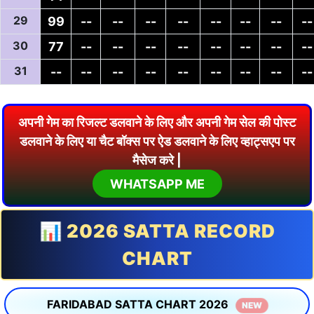
29
99
--
--
--
--
--
--
--
--
30
77
--
--
--
--
--
--
--
--
31
--
--
--
--
--
--
--
--
--
अपनी गेम का रिजल्ट डलवाने के लिए और अपनी गेम सेल की पोस्ट
डलवाने के लिए या चैट बॉक्स पर ऐड डलवाने के लिए व्हाट्सएप पर
मैसेज करे |
WHATSAPP ME
📊 2026 SATTA RECORD
CHART
FARIDABAD SATTA CHART 2026
NEW