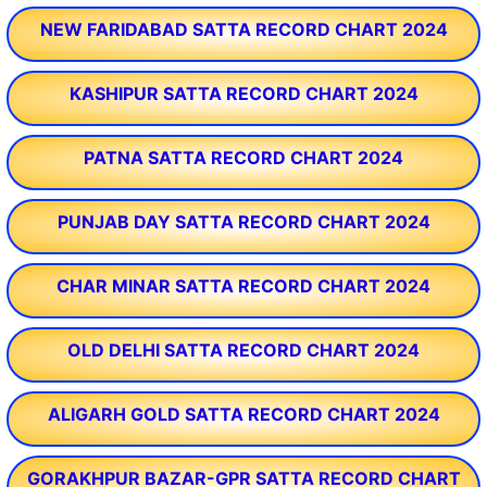
NEW FARIDABAD SATTA RECORD CHART 2024
KASHIPUR SATTA RECORD CHART 2024
PATNA SATTA RECORD CHART 2024
PUNJAB DAY SATTA RECORD CHART 2024
CHAR MINAR SATTA RECORD CHART 2024
OLD DELHI SATTA RECORD CHART 2024
ALIGARH GOLD SATTA RECORD CHART 2024
GORAKHPUR BAZAR-GPR SATTA RECORD CHART