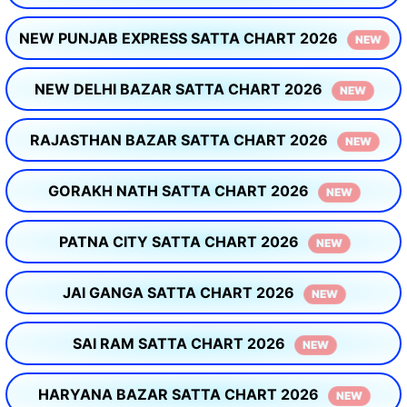
NEW PUNJAB EXPRESS SATTA CHART 2026
NEW
NEW DELHI BAZAR SATTA CHART 2026
NEW
RAJASTHAN BAZAR SATTA CHART 2026
NEW
GORAKH NATH SATTA CHART 2026
NEW
PATNA CITY SATTA CHART 2026
NEW
JAI GANGA SATTA CHART 2026
NEW
SAI RAM SATTA CHART 2026
NEW
HARYANA BAZAR SATTA CHART 2026
NEW