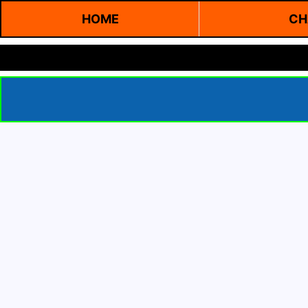
HOME
CH