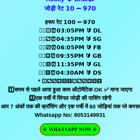
जोड़ी रेट 𝟭𝟬 ➖ 𝟵𝟳𝟬
हरूप रेट 𝟭𝟬𝟬 ➖ 𝟵𝟳𝟬
🧜‍♂️⚀⏰𝟬𝟯:𝟬𝟱𝗣𝗠 🔰 𝗗𝗟
🧜‍♂️⚁⏰𝟬𝟰:𝟯𝟱𝗣𝗠 🔰 𝗦𝗚
🧜‍♂️⚂⏰𝟬𝟲:𝟬𝟱𝗣𝗠 🔰 𝗙𝗕
🧜‍♂️⚃⏰𝟬𝟵:𝟯𝟱𝗣𝗠 🔰 𝗚𝗕
🧜‍♂️⚄⏰𝟭𝟭:𝟯𝟱𝗣𝗠 🔰 𝗚𝗟
🧜‍♂️⚅⏰𝟬𝟰:𝟯𝟬𝗔𝗠 🔰 𝗗𝗦
* ⚀⚁⚂⚃⚄⚅⚀⚁⚂⚃⚄⚅
1️⃣समय से पहले आया हुआ काम ऑटोमैटिक OK ✅ माना जाएगा
2️⃣एक पर्ची में सिंगल जोड़ी की पासिंग रहेगी
स आप 7 अंकों तक की क्रॉसिंग और एक पर्ची में 60 जोड़ियां तक प्ले 
Whatsapp No: 8053149931
📳 𝐖𝐇𝐀𝐓𝐒𝐀𝐏𝐏 𝐍𝐎𝐖 📳