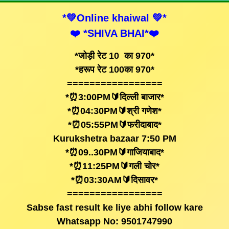
*💚Online khaiwal 💚*
❤️ *SHIVA BHAI*❤️
*जोड़ी रेट 10 का 970*
*हरूप रेट 100का 970*
=================
*⏰3:00PM🔰दिल्ली बाजार*
*⏰04:30PM🔰श्री गणेश*
*⏰05:55PM🔰फरीदाबाद*
Kurukshetra bazaar 7:50 PM
*⏰09..30PM🔰गाजियाबाद*
*⏰11:25PM🔰गली चोर*
*⏰03:30AM🔰दिसावर*
=================
Sabse fast result ke liye abhi follow kare
Whatsapp No: 9501747990