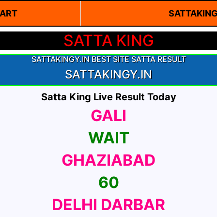
ART
SATTAKIN
SATTA KING
SATTAKINGY.IN BEST SITE SATTA RESULT
SATTAKINGY.IN
Satta King Live Result Today
GALI
WAIT
GHAZIABAD
60
DELHI DARBAR