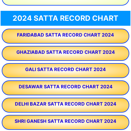
2024 SATTA RECORD CHART
FARIDABAD SATTA RECORD CHART 2024
GHAZIABAD SATTA RECORD CHART 2024
GALI SATTA RECORD CHART 2024
DESAWAR SATTA RECORD CHART 2024
DELHI BAZAR SATTA RECORD CHART 2024
SHRI GANESH SATTA RECORD CHART 2024