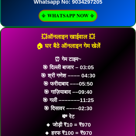
Whatsapp No: 9034297205
📳 𝐖𝐇𝐀𝐓𝐒𝐀𝐏𝐏 𝐍𝐎𝐖 📳
💥ऑनलाइन खाईवाल 💥
🏠 घर बैठे ऑनलाइन गेम खेलें
⏰ गेम टाइम~
🎯 दिल्ली बाजार – 03:05
🎯 श्री गणेश –––– 04:30
🎯 फरीदाबाद –––05:50
🎯 गाज़ियाबाद ––09:40
🎯 गली –––––––11:25
🎯 दिसावर ––––02:30
💸 रेट
🔸 जोड़ी ₹10 = ₹970
🔸 हरफ ₹100 = ₹970