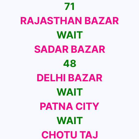
71
RAJASTHAN BAZAR
WAIT
SADAR BAZAR
48
DELHI BAZAR
WAIT
PATNA CITY
WAIT
CHOTU TAJ