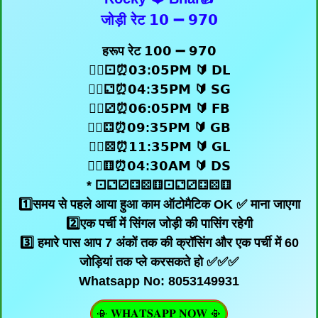
जोड़ी रेट 𝟭𝟬 ➖ 𝟵𝟳𝟬
हरूप रेट 𝟭𝟬𝟬 ➖ 𝟵𝟳𝟬
🧜‍♂️⚀⏰𝟬𝟯:𝟬𝟱𝗣𝗠 🔰 𝗗𝗟
🧜‍♂️⚁⏰𝟬𝟰:𝟯𝟱𝗣𝗠 🔰 𝗦𝗚
🧜‍♂️⚂⏰𝟬𝟲:𝟬𝟱𝗣𝗠 🔰 𝗙𝗕
🧜‍♂️⚃⏰𝟬𝟵:𝟯𝟱𝗣𝗠 🔰 𝗚𝗕
🧜‍♂️⚄⏰𝟭𝟭:𝟯𝟱𝗣𝗠 🔰 𝗚𝗟
🧜‍♂️⚅⏰𝟬𝟰:𝟯𝟬𝗔𝗠 🔰 𝗗𝗦
* ⚀⚁⚂⚃⚄⚅⚀⚁⚂⚃⚄⚅
1️⃣समय से पहले आया हुआ काम ऑटोमैटिक OK ✅ माना जाएगा
2️⃣एक पर्ची में सिंगल जोड़ी की पासिंग रहेगी
3️⃣ हमारे पास आप 7 अंकों तक की क्रॉसिंग और एक पर्ची में 60
जोड़ियां तक प्ले करसकते हो ✅✅✅
Whatsapp No: 8053149931
📳 𝐖𝐇𝐀𝐓𝐒𝐀𝐏𝐏 𝐍𝐎𝐖 📳