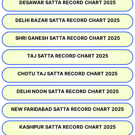
DESAWAR SATTA RECORD CHART 2025
DELHI BAZAR SATTA RECORD CHART 2025
SHRI GANESH SATTA RECORD CHART 2025
TAJ SATTA RECORD CHART 2025
CHOTU TAJ SATTA RECORD CHART 2025
DELHI NOON SATTA RECORD CHART 2025
NEW FARIDABAD SATTA RECORD CHART 2025
KASHIPUR SATTA RECORD CHART 2025