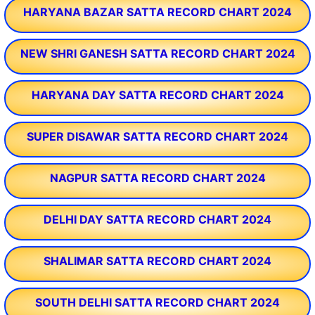
HARYANA BAZAR SATTA RECORD CHART 2024
NEW SHRI GANESH SATTA RECORD CHART 2024
HARYANA DAY SATTA RECORD CHART 2024
SUPER DISAWAR SATTA RECORD CHART 2024
NAGPUR SATTA RECORD CHART 2024
DELHI DAY SATTA RECORD CHART 2024
SHALIMAR SATTA RECORD CHART 2024
SOUTH DELHI SATTA RECORD CHART 2024