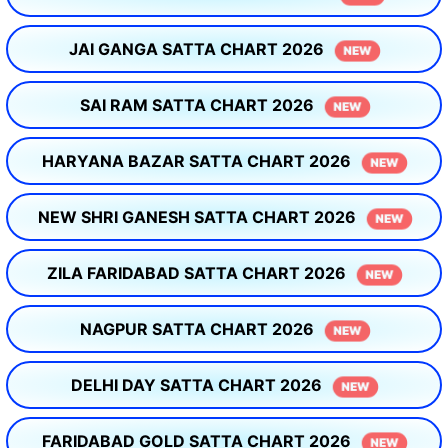
JAI GANGA SATTA CHART 2026
NEW
SAI RAM SATTA CHART 2026
NEW
HARYANA BAZAR SATTA CHART 2026
NEW
NEW SHRI GANESH SATTA CHART 2026
NEW
ZILA FARIDABAD SATTA CHART 2026
NEW
NAGPUR SATTA CHART 2026
NEW
DELHI DAY SATTA CHART 2026
NEW
FARIDABAD GOLD SATTA CHART 2026
NEW