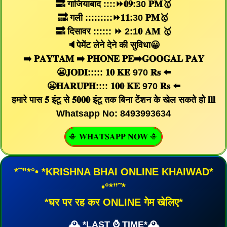
🔜 गाजियाबाद ::::⏩𝟎𝟗:30 𝐏𝐌🥇
🔜 गली :::::::::⏩𝟏𝟏:30 𝐏𝐌🥇
🔜 दिसावर :::::: ⏩ 2:1𝟎 𝐀𝐌 🥇
🔈पेमेंट लेने देने की सुविधा😀
➡️ 𝐏𝐀𝐘𝐓𝐀𝐌 ➡️ 𝐏𝐇𝐎𝐍𝐄 𝐏𝐄➡️𝐆𝐎𝐎𝐆𝐀𝐋 𝐏𝐀𝐘
😬𝐉𝐎𝐃𝐈::::: 𝟏𝟎 𝐊𝐄 970 𝐑𝐬 ⬅️
😬𝐇𝐀𝐑𝐔𝐏𝐇:::: 𝟏𝟎𝟎 𝐊𝐄 970 𝐑𝐬 ⬅️
हमारे पास 𝟓 इंटू से 𝟓𝟎𝟎𝟎 इंटू तक बिना टेंशन के खेल सकते हो 𝐥𝐥𝐥
Whatsapp No: 8493993634
📳 𝐖𝐇𝐀𝐓𝐒𝐀𝐏𝐏 𝐍𝐎𝐖 📳
*˜”*°• *KRISHNA BHAI ONLINE KHAIWAD*
•°*”˜*
*घर पर रह कर ONLINE गेम खेलिए*
🕰 *LAST ⌚ TIME*🕰