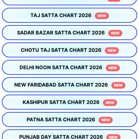
TAJ SATTA CHART 2026
NEW
SADAR BAZAR SATTA CHART 2026
NEW
CHOTU TAJ SATTA CHART 2026
NEW
DELHI NOON SATTA CHART 2026
NEW
NEW FARIDABAD SATTA CHART 2026
NEW
KASHIPUR SATTA CHART 2026
NEW
PATNA SATTA CHART 2026
NEW
PUNJAB DAY SATTA CHART 2026
NEW