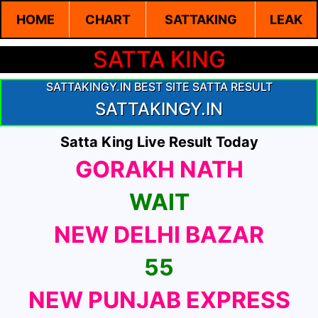
HOME
CHART
SATTAKING
LEAK
SATTA KING
SATTAKINGY.IN BEST SITE SATTA RESULT
SATTAKINGY.IN
Satta King Live Result Today
GORAKH NATH
WAIT
NEW DELHI BAZAR
55
NEW PUNJAB EXPRESS