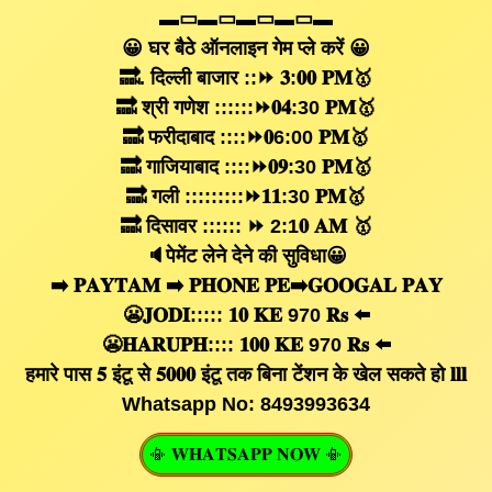
▬▭▬▭▬▭▬▭▬
😀 घर बैठे ऑनलाइन गेम प्ले करें 😀
🔜. दिल्ली बाजार ::⏩ 𝟑:𝟎𝟎 𝐏𝐌🥇
🔜 श्री गणेश ::::::⏩𝟎𝟒:30 𝐏𝐌🥇
🔜 फरीदाबाद ::::⏩𝟎6:00 𝐏𝐌🥇
🔜 गाजियाबाद ::::⏩𝟎𝟗:30 𝐏𝐌🥇
🔜 गली :::::::::⏩𝟏𝟏:30 𝐏𝐌🥇
🔜 दिसावर :::::: ⏩ 2:1𝟎 𝐀𝐌 🥇
🔈पेमेंट लेने देने की सुविधा😀
➡️ 𝐏𝐀𝐘𝐓𝐀𝐌 ➡️ 𝐏𝐇𝐎𝐍𝐄 𝐏𝐄➡️𝐆𝐎𝐎𝐆𝐀𝐋 𝐏𝐀𝐘
😬𝐉𝐎𝐃𝐈::::: 𝟏𝟎 𝐊𝐄 970 𝐑𝐬 ⬅️
😬𝐇𝐀𝐑𝐔𝐏𝐇:::: 𝟏𝟎𝟎 𝐊𝐄 970 𝐑𝐬 ⬅️
हमारे पास 𝟓 इंटू से 𝟓𝟎𝟎𝟎 इंटू तक बिना टेंशन के खेल सकते हो 𝐥𝐥𝐥
Whatsapp No: 8493993634
📳 𝐖𝐇𝐀𝐓𝐒𝐀𝐏𝐏 𝐍𝐎𝐖 📳