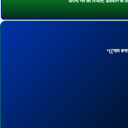
अपनी गेम का रिजल्ट डलवाने के लि
*{{नाम बनाय