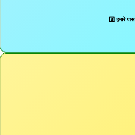
3️⃣ हमारे पा