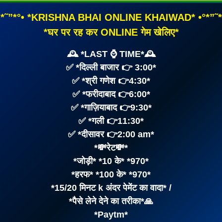
*˜”*°• *KRISHNA BHAI ONLINE KHAIWAD* •°*”˜*
*घर पर रह कर ONLINE गेम खेलिए*
🕰 *LAST ⌚ TIME*🕰
✅ *दिल्ली बाजार 👉 3:00*
✅ *श्री गणेश 👉4:30*
✅ *फरीदाबाद 👉6:00*
✅ *गाज़ियाबाद 👉9:30*
✅ *गली 👉11:30*
✅ *दीसावर 👉2:00 am*
*💸रेट💸*
*जोड़ी* *10 के* *970*
*हरफ* *100 के* *970*
*15/20 मिनट k अंदर पेमेंट का वादा* /
*पैसे लेने देने का तरीका*🙏
*Paytm*