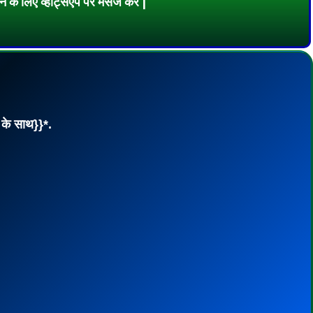
 के लिए व्हाट्सएप पर मैसेज करे |
स के साथ}}*.