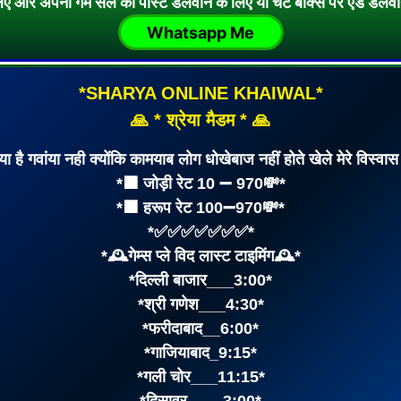
ए और अपनी गेम सेल की पोस्ट डलवाने के लिए या चैट बॉक्स पर ऐड डलवाने
Whatsapp Me
*SHARYA ONLINE KHAIWAL*
🙏 * श्रेया मैडम * 🙏
ा है गवांया नही क्योंकि कामयाब लोग धोखेबाज नहीं होते खेले मेरे विस्वा
*⬛ जोड़ी रेट 10 ➖ 970💸*
*⬛ हरूप रेट 100➖970💸*
*✅✅✅✅✅✅✅*
*🕰गेम्स प्ले विद लास्ट टाइमिंग🕰*
*दिल्ली बाजार___3:00*
*श्री गणेश___4:30*
*फरीदाबाद__6:00*
*गाजियाबाद_9:15*
*गली चोर___11:15*