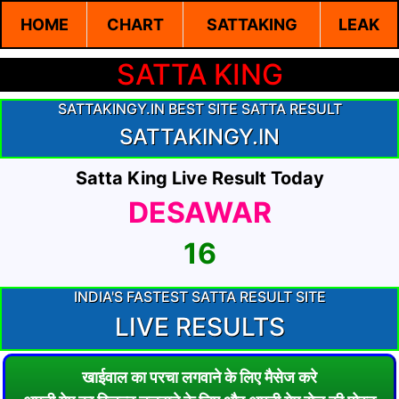
HOME
CHART
SATTAKING
LEAK
SATTA KING
SATTAKINGY.IN BEST SITE SATTA RESULT
SATTAKINGY.IN
Satta King Live Result Today
DESAWAR
16
INDIA'S FASTEST SATTA RESULT SITE
LIVE RESULTS
खाईवाल का परचा लगवाने के लिए मैसेज करे