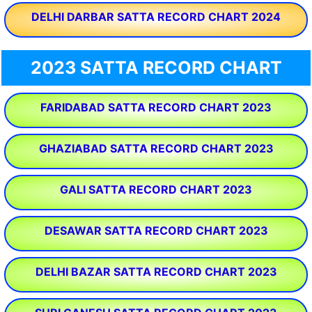
DELHI DARBAR SATTA RECORD CHART 2024
2023 SATTA RECORD CHART
FARIDABAD SATTA RECORD CHART 2023
GHAZIABAD SATTA RECORD CHART 2023
GALI SATTA RECORD CHART 2023
DESAWAR SATTA RECORD CHART 2023
DELHI BAZAR SATTA RECORD CHART 2023