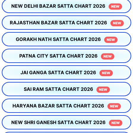
NEW DELHI BAZAR SATTA CHART 2026
NEW
RAJASTHAN BAZAR SATTA CHART 2026
NEW
GORAKH NATH SATTA CHART 2026
NEW
PATNA CITY SATTA CHART 2026
NEW
JAI GANGA SATTA CHART 2026
NEW
SAI RAM SATTA CHART 2026
NEW
HARYANA BAZAR SATTA CHART 2026
NEW
NEW SHRI GANESH SATTA CHART 2026
NEW