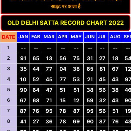
साइट पर आता है
OLD DELHI SATTA RECORD CHART 2022
JAN
FAB
MAR
APR
MAY
JUN
JUL
AUG
SE
DATE
1
--
--
--
--
--
--
--
--
--
2
91
65
13
56
75
31
27
18
5
3
35
44
77
04
38
65
81
67
12
4
10
52
45
77
53
21
45
43
9
5
90
64
47
51
51
38
56
38
4
6
67
68
71
15
12
59
32
43
9
7
87
76
95
78
87
95
56
51
1
8
41
27
36
78
69
90
87
76
4