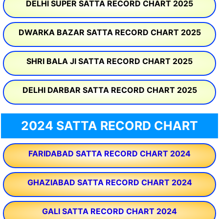
DELHI SUPER SATTA RECORD CHART 2025
DWARKA BAZAR SATTA RECORD CHART 2025
SHRI BALA JI SATTA RECORD CHART 2025
DELHI DARBAR SATTA RECORD CHART 2025
2024 SATTA RECORD CHART
FARIDABAD SATTA RECORD CHART 2024
GHAZIABAD SATTA RECORD CHART 2024
GALI SATTA RECORD CHART 2024