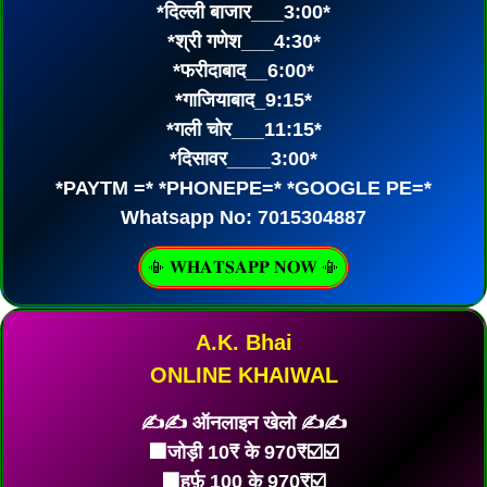
*दिल्ली बाजार___3:00*
*श्री गणेश___4:30*
*फरीदाबाद__6:00*
*गाजियाबाद_9:15*
*गली चोर___11:15*
*दिसावर____3:00*
*PAYTM =* *PHONEPE=* *GOOGLE PE=*
Whatsapp No: 7015304887
📳 𝐖𝐇𝐀𝐓𝐒𝐀𝐏𝐏 𝐍𝐎𝐖 📳
A.K. Bhai
ONLINE KHAIWAL
✍️✍️ ऑनलाइन खेलो ✍️✍️
⬛जोड़ी 10₹ के 970₹☑️☑️
⬛हर्फ़ 100 के 970₹☑️