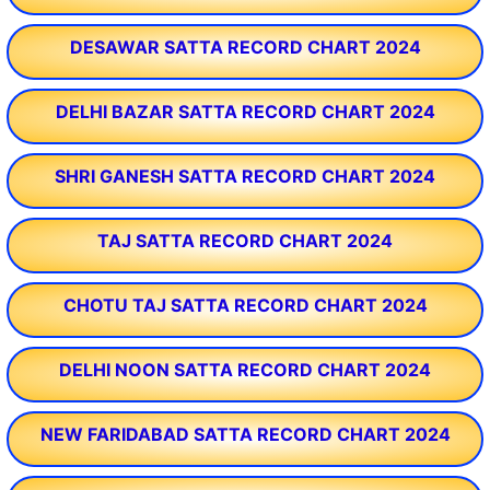
DESAWAR SATTA RECORD CHART 2024
DELHI BAZAR SATTA RECORD CHART 2024
SHRI GANESH SATTA RECORD CHART 2024
TAJ SATTA RECORD CHART 2024
CHOTU TAJ SATTA RECORD CHART 2024
DELHI NOON SATTA RECORD CHART 2024
NEW FARIDABAD SATTA RECORD CHART 2024