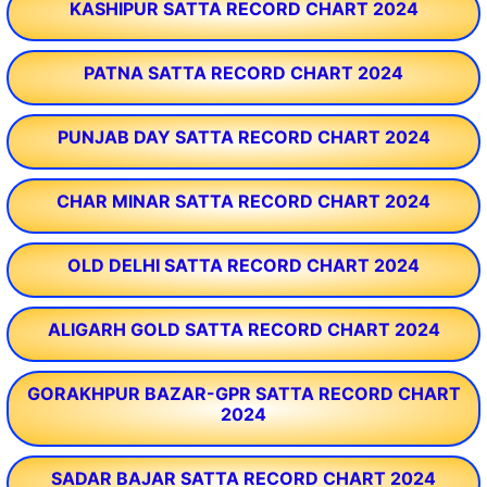
KASHIPUR SATTA RECORD CHART 2024
PATNA SATTA RECORD CHART 2024
PUNJAB DAY SATTA RECORD CHART 2024
CHAR MINAR SATTA RECORD CHART 2024
OLD DELHI SATTA RECORD CHART 2024
ALIGARH GOLD SATTA RECORD CHART 2024
GORAKHPUR BAZAR-GPR SATTA RECORD CHART
2024
SADAR BAJAR SATTA RECORD CHART 2024