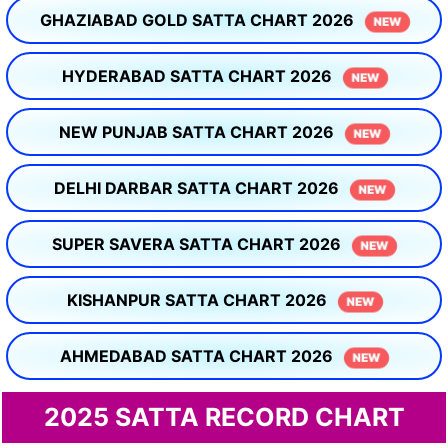
GHAZIABAD GOLD SATTA CHART 2026
NEW
HYDERABAD SATTA CHART 2026
NEW
NEW PUNJAB SATTA CHART 2026
NEW
DELHI DARBAR SATTA CHART 2026
NEW
SUPER SAVERA SATTA CHART 2026
NEW
KISHANPUR SATTA CHART 2026
NEW
AHMEDABAD SATTA CHART 2026
NEW
2025 SATTA RECORD CHART