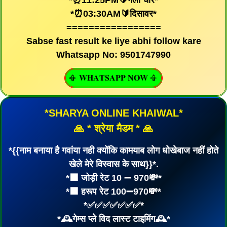
*⏰11:25PM🔰गली चोर*
*⏰03:30AM🔰दिसावर*
=================
Sabse fast result ke liye abhi follow kare
Whatsapp No: 9501747990
📳 𝐖𝐇𝐀𝐓𝐒𝐀𝐏𝐏 𝐍𝐎𝐖 📳
*SHARYA ONLINE KHAIWAL*
🙏 * श्रेया मैडम * 🙏
*{{नाम बनाया है गवांया नही क्योंकि कामयाब लोग धोखेबाज नहीं होते
खेले मेरे विस्वास के साथ}}*.
*⬛ जोड़ी रेट 10 ➖ 970💸*
*⬛ हरूप रेट 100➖970💸*
*✅✅✅✅✅✅✅*
*🕰गेम्स प्ले विद लास्ट टाइमिंग🕰*