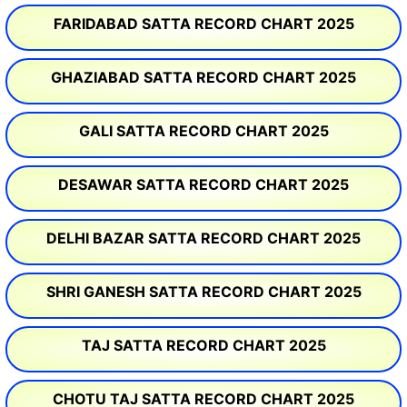
FARIDABAD SATTA RECORD CHART 2025
GHAZIABAD SATTA RECORD CHART 2025
GALI SATTA RECORD CHART 2025
DESAWAR SATTA RECORD CHART 2025
DELHI BAZAR SATTA RECORD CHART 2025
SHRI GANESH SATTA RECORD CHART 2025
TAJ SATTA RECORD CHART 2025
CHOTU TAJ SATTA RECORD CHART 2025