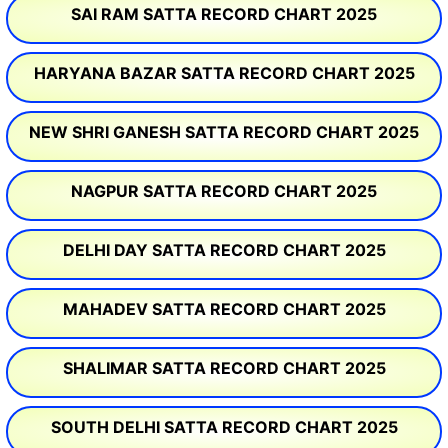
SAI RAM SATTA RECORD CHART 2025
HARYANA BAZAR SATTA RECORD CHART 2025
NEW SHRI GANESH SATTA RECORD CHART 2025
NAGPUR SATTA RECORD CHART 2025
DELHI DAY SATTA RECORD CHART 2025
MAHADEV SATTA RECORD CHART 2025
SHALIMAR SATTA RECORD CHART 2025
SOUTH DELHI SATTA RECORD CHART 2025