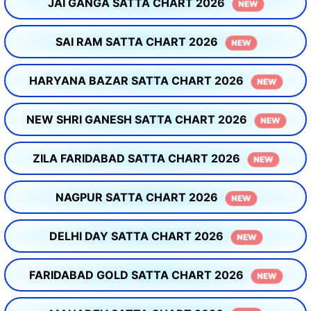
JAI GANGA SATTA CHART 2026
NEW
SAI RAM SATTA CHART 2026
NEW
HARYANA BAZAR SATTA CHART 2026
NEW
NEW SHRI GANESH SATTA CHART 2026
NEW
ZILA FARIDABAD SATTA CHART 2026
NEW
NAGPUR SATTA CHART 2026
NEW
DELHI DAY SATTA CHART 2026
NEW
FARIDABAD GOLD SATTA CHART 2026
NEW