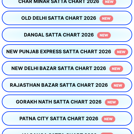
CHAR MINAR SATTA CHART 2026
NEW
OLD DELHI SATTA CHART 2026
NEW
DANGAL SATTA CHART 2026
NEW
NEW PUNJAB EXPRESS SATTA CHART 2026
NEW
NEW DELHI BAZAR SATTA CHART 2026
NEW
RAJASTHAN BAZAR SATTA CHART 2026
NEW
GORAKH NATH SATTA CHART 2026
NEW
PATNA CITY SATTA CHART 2026
NEW