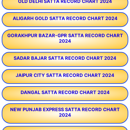
OLD DELHI SATTA RECORD CHART 2024
ALIGARH GOLD SATTA RECORD CHART 2024
GORAKHPUR BAZAR-GPR SATTA RECORD CHART
2024
SADAR BAJAR SATTA RECORD CHART 2024
JAIPUR CITY SATTA RECORD CHART 2024
DANGAL SATTA RECORD CHART 2024
NEW PUNJAB EXPRESS SATTA RECORD CHART
2024