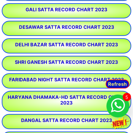
GALI SATTA RECORD CHART 2023
DESAWAR SATTA RECORD CHART 2023
DELHI BAZAR SATTA RECORD CHART 2023
SHRI GANESH SATTA RECORD CHART 2023
FARIDABAD NIGHT SATTA RECORD CHART 2023
HARYANA DHAMAKA-HD SATTA RECORD CHART
2023
DANGAL SATTA RECORD CHART 2023