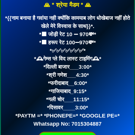
🙏 * श्रेया मैडम * 🙏
*{{नाम बनाया है गवांया नही क्योंकि कामयाब लोग धोखेबाज नहीं होते
खेले मेरे विस्वास के साथ}}*.
*⬛ जोड़ी रेट 10 ➖ 970💸*
*⬛ हरूप रेट 100➖970💸*
*✅✅✅✅✅✅✅*
*🕰गेम्स प्ले विद लास्ट टाइमिंग🕰*
*दिल्ली बाजार___3:00*
*श्री गणेश___4:30*
*फरीदाबाद__6:00*
*गाजियाबाद_9:15*
*गली चोर___11:15*
*दिसावर____3:00*
*PAYTM =* *PHONEPE=* *GOOGLE PE=*
Whatsapp No: 7015304887