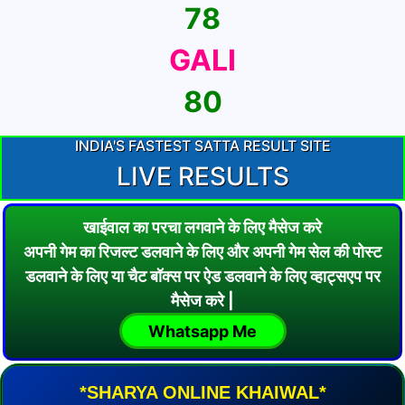
78
GALI
80
INDIA'S FASTEST SATTA RESULT SITE
LIVE RESULTS
खाईवाल का परचा लगवाने के लिए मैसेज करे
अपनी गेम का रिजल्ट डलवाने के लिए और अपनी गेम सेल की पोस्ट
डलवाने के लिए या चैट बॉक्स पर ऐड डलवाने के लिए व्हाट्सएप पर
मैसेज करे |
Whatsapp Me
*SHARYA ONLINE KHAIWAL*