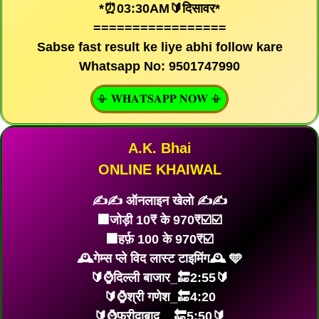
*⏰03:30AM🔰दिसावर*
=================
Sabse fast result ke liye abhi follow kare
Whatsapp No: 9501747990
📳 𝐖𝐇𝐀𝐓𝐒𝐀𝐏𝐏 𝐍𝐎𝐖 📳
A.K. Bhai
ONLINE KHAIWAL
✍️✍️ ऑनलाइन खेलो ✍️✍️
⬛जोड़ी 10₹ के 970₹☑️☑️
⬛हर्फ़ 100 के 970₹☑️
🕰️गेम्स प्ले विद लास्ट टाइमिंग🕰️ 🩵
🔰⌚दिल्ली बाजार_🔚2:55🔰
🔰⌚श्री गणेश_🔚4:20
🔰⌚फरीदाबाद__🔚5:50🔰