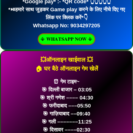
*Google pay* :- *QR code* 👆👆👆👆👆
*⏯हमारे साथ जुड़कर Game play करने के लिए नीचे दिए गए
लिंक पर क्लिक करें*👇
Whatsapp No: 9034297205
📳 𝐖𝐇𝐀𝐓𝐒𝐀𝐏𝐏 𝐍𝐎𝐖 📳
💥ऑनलाइन खाईवाल 💥
🏠 घर बैठे ऑनलाइन गेम खेलें
⏰ गेम टाइम~
🎯 दिल्ली बाजार – 03:05
🎯 श्री गणेश –––– 04:30
🎯 फरीदाबाद –––05:50
🎯 गाज़ियाबाद ––09:40
🎯 गली –––––––11:25
🎯 दिसावर ––––02:30