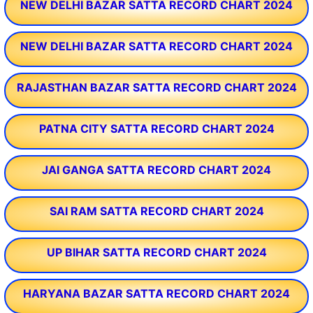
NEW DELHI BAZAR SATTA RECORD CHART 2024
NEW DELHI BAZAR SATTA RECORD CHART 2024
RAJASTHAN BAZAR SATTA RECORD CHART 2024
PATNA CITY SATTA RECORD CHART 2024
JAI GANGA SATTA RECORD CHART 2024
SAI RAM SATTA RECORD CHART 2024
UP BIHAR SATTA RECORD CHART 2024
HARYANA BAZAR SATTA RECORD CHART 2024