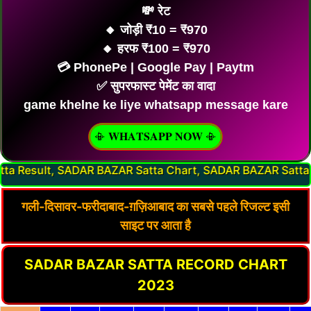
💸 रेट
🔸 जोड़ी ₹10 = ₹970
🔸 हरफ ₹100 = ₹970
💳 PhonePe | Google Pay | Paytm
✅ सुपरफास्ट पेमेंट का वादा
game khelne ke liye whatsapp message kare
📳 𝐖𝐇𝐀𝐓𝐒𝐀𝐏𝐏 𝐍𝐎𝐖 📳
R BAZAR Satta Chart, SADAR BAZAR Satta 2023, SADAR BA
गली-दिसावर-फरीदाबाद-ग़ज़िआबाद का सबसे पहले रिजल्ट इसी
साइट पर आता है
SADAR BAZAR SATTA RECORD CHART
2023