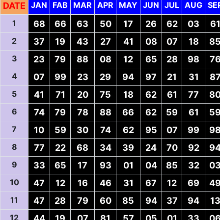
JAN
FAB
MAR
APR
MAY
JUN
JUL
AUG
SE
DATE
1
68
66
63
50
17
26
62
03
6
2
37
19
43
27
41
08
07
18
8
3
23
79
88
08
12
65
28
98
7
4
07
99
23
29
94
97
21
31
8
5
41
71
20
75
18
62
61
77
8
6
74
79
78
88
66
62
59
61
5
7
10
59
30
74
62
95
07
99
9
8
77
22
68
34
39
24
70
92
9
9
33
65
17
93
01
04
85
32
0
10
47
12
16
46
31
67
12
69
4
11
47
28
79
60
85
94
37
94
1
12
44
19
07
81
57
05
01
33
0