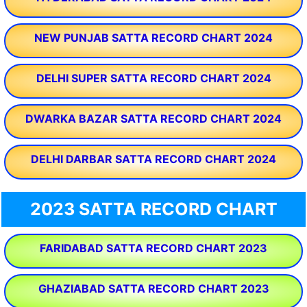
NEW PUNJAB SATTA RECORD CHART 2024
DELHI SUPER SATTA RECORD CHART 2024
DWARKA BAZAR SATTA RECORD CHART 2024
DELHI DARBAR SATTA RECORD CHART 2024
2023 SATTA RECORD CHART
FARIDABAD SATTA RECORD CHART 2023
GHAZIABAD SATTA RECORD CHART 2023