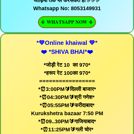
जोड़ियां तक प्ले करसकते हो ✅✅✅
Whatsapp No: 8053149931
📳 𝐖𝐇𝐀𝐓𝐒𝐀𝐏𝐏 𝐍𝐎𝐖 📳
*💚Online khaiwal 💚*
❤️ *SHIVA BHAI*❤️
*जोड़ी रेट 10 का 970*
*हरूप रेट 100का 970*
=================
*⏰3:00PM🔰दिल्ली बाजार*
*⏰04:30PM🔰श्री गणेश*
*⏰05:55PM🔰फरीदाबाद*
Kurukshetra bazaar 7:50 PM
*⏰09..30PM🔰गाजियाबाद*
*⏰11:25PM🔰गली चोर*