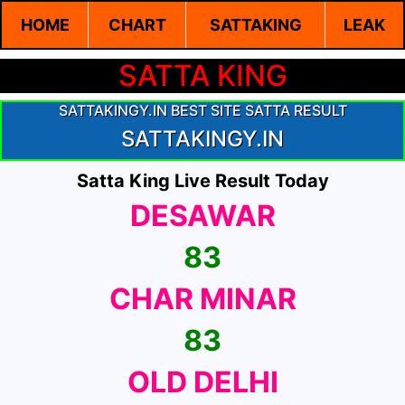
HOME
CHART
SATTAKING
LEAK
SATTA KING
SATTAKINGY.IN BEST SITE SATTA RESULT
SATTAKINGY.IN
Satta King Live Result Today
DESAWAR
83
CHAR MINAR
83
OLD DELHI