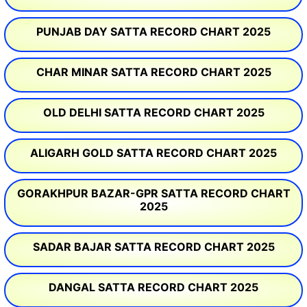
PUNJAB DAY SATTA RECORD CHART 2025
CHAR MINAR SATTA RECORD CHART 2025
OLD DELHI SATTA RECORD CHART 2025
ALIGARH GOLD SATTA RECORD CHART 2025
GORAKHPUR BAZAR-GPR SATTA RECORD CHART
2025
SADAR BAJAR SATTA RECORD CHART 2025
DANGAL SATTA RECORD CHART 2025