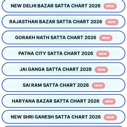
NEW DELHI BAZAR SATTA CHART 2026
NEW
RAJASTHAN BAZAR SATTA CHART 2026
NEW
GORAKH NATH SATTA CHART 2026
NEW
PATNA CITY SATTA CHART 2026
NEW
JAI GANGA SATTA CHART 2026
NEW
SAI RAM SATTA CHART 2026
NEW
HARYANA BAZAR SATTA CHART 2026
NEW
NEW SHRI GANESH SATTA CHART 2026
NEW