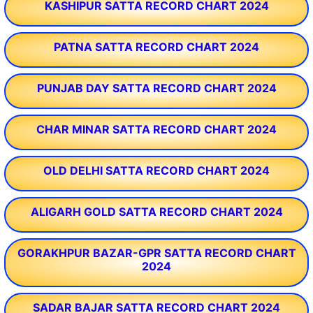
KASHIPUR SATTA RECORD CHART 2024
PATNA SATTA RECORD CHART 2024
PUNJAB DAY SATTA RECORD CHART 2024
CHAR MINAR SATTA RECORD CHART 2024
OLD DELHI SATTA RECORD CHART 2024
ALIGARH GOLD SATTA RECORD CHART 2024
GORAKHPUR BAZAR-GPR SATTA RECORD CHART
2024
SADAR BAJAR SATTA RECORD CHART 2024