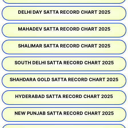
DELHI DAY SATTA RECORD CHART 2025
MAHADEV SATTA RECORD CHART 2025
SHALIMAR SATTA RECORD CHART 2025
SOUTH DELHI SATTA RECORD CHART 2025
SHAHDARA GOLD SATTA RECORD CHART 2025
HYDERABAD SATTA RECORD CHART 2025
NEW PUNJAB SATTA RECORD CHART 2025