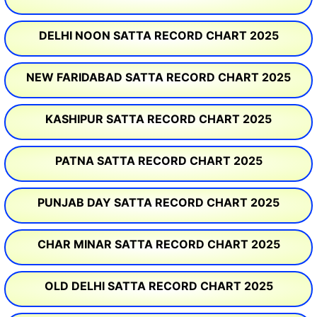
DELHI NOON SATTA RECORD CHART 2025
NEW FARIDABAD SATTA RECORD CHART 2025
KASHIPUR SATTA RECORD CHART 2025
PATNA SATTA RECORD CHART 2025
PUNJAB DAY SATTA RECORD CHART 2025
CHAR MINAR SATTA RECORD CHART 2025
OLD DELHI SATTA RECORD CHART 2025