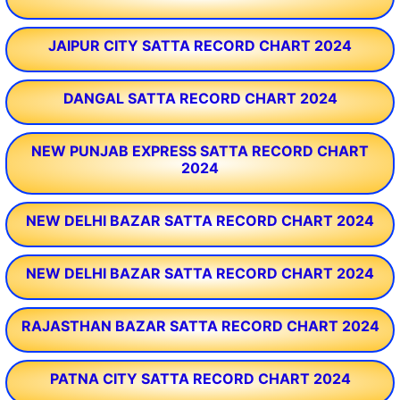
JAIPUR CITY SATTA RECORD CHART 2024
DANGAL SATTA RECORD CHART 2024
NEW PUNJAB EXPRESS SATTA RECORD CHART
2024
NEW DELHI BAZAR SATTA RECORD CHART 2024
NEW DELHI BAZAR SATTA RECORD CHART 2024
RAJASTHAN BAZAR SATTA RECORD CHART 2024
PATNA CITY SATTA RECORD CHART 2024