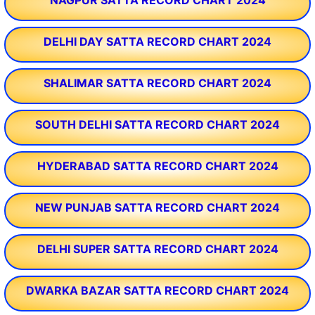
NAGPUR SATTA RECORD CHART 2024
DELHI DAY SATTA RECORD CHART 2024
SHALIMAR SATTA RECORD CHART 2024
SOUTH DELHI SATTA RECORD CHART 2024
HYDERABAD SATTA RECORD CHART 2024
NEW PUNJAB SATTA RECORD CHART 2024
DELHI SUPER SATTA RECORD CHART 2024
DWARKA BAZAR SATTA RECORD CHART 2024