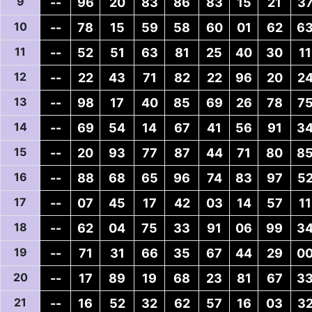
9
--
96
20
83
86
83
15
21
3
10
--
78
15
59
58
60
01
62
6
11
--
52
51
63
81
25
40
30
11
12
--
22
43
71
82
22
96
20
2
13
--
98
17
40
85
69
26
78
7
14
--
69
54
14
67
41
56
91
3
15
--
20
93
77
87
44
71
80
8
16
--
88
68
65
96
74
83
97
5
17
--
07
45
17
42
03
14
57
11
18
--
62
04
75
33
91
06
99
3
19
--
71
31
66
35
67
44
29
0
20
--
17
89
19
68
23
81
67
3
21
--
16
52
32
62
57
16
03
3