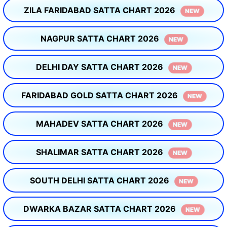
ZILA FARIDABAD SATTA CHART 2026
NEW
NAGPUR SATTA CHART 2026
NEW
DELHI DAY SATTA CHART 2026
NEW
FARIDABAD GOLD SATTA CHART 2026
NEW
MAHADEV SATTA CHART 2026
NEW
SHALIMAR SATTA CHART 2026
NEW
SOUTH DELHI SATTA CHART 2026
NEW
DWARKA BAZAR SATTA CHART 2026
NEW