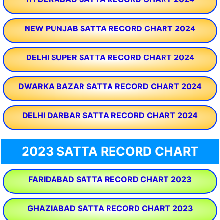
NEW PUNJAB SATTA RECORD CHART 2024
DELHI SUPER SATTA RECORD CHART 2024
DWARKA BAZAR SATTA RECORD CHART 2024
DELHI DARBAR SATTA RECORD CHART 2024
2023 SATTA RECORD CHART
FARIDABAD SATTA RECORD CHART 2023
GHAZIABAD SATTA RECORD CHART 2023