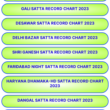
GALI SATTA RECORD CHART 2023
DESAWAR SATTA RECORD CHART 2023
DELHI BAZAR SATTA RECORD CHART 2023
SHRI GANESH SATTA RECORD CHART 2023
FARIDABAD NIGHT SATTA RECORD CHART 2023
HARYANA DHAMAKA-HD SATTA RECORD CHART
2023
DANGAL SATTA RECORD CHART 2023