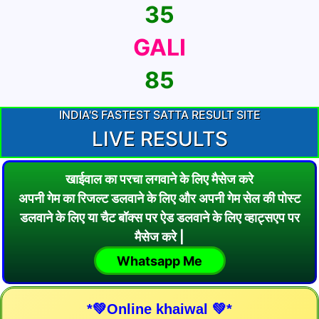
35
GALI
85
INDIA'S FASTEST SATTA RESULT SITE
LIVE RESULTS
खाईवाल का परचा लगवाने के लिए मैसेज करे
अपनी गेम का रिजल्ट डलवाने के लिए और अपनी गेम सेल की पोस्ट
डलवाने के लिए या चैट बॉक्स पर ऐड डलवाने के लिए व्हाट्सएप पर
मैसेज करे |
Whatsapp Me
*💚Online khaiwal 💚*