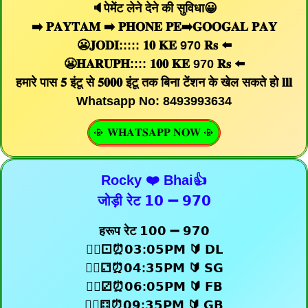
🔈पेमेंट लेने देने की सुविधा😀
➡️ 𝐏𝐀𝐘𝐓𝐀𝐌 ➡️ 𝐏𝐇𝐎𝐍𝐄 𝐏𝐄➡️𝐆𝐎𝐎𝐆𝐀𝐋 𝐏𝐀𝐘
😬𝐉𝐎𝐃𝐈::::: 𝟏𝟎 𝐊𝐄 970 𝐑𝐬 ⬅️
😬𝐇𝐀𝐑𝐔𝐏𝐇:::: 𝟏𝟎𝟎 𝐊𝐄 970 𝐑𝐬 ⬅️
हमारे पास 𝟓 इंटू से 𝟓𝟎𝟎𝟎 इंटू तक बिना टेंशन के खेल सकते हो 𝐥𝐥𝐥
Whatsapp No: 8493993634
📳 𝐖𝐇𝐀𝐓𝐒𝐀𝐏𝐏 𝐍𝐎𝐖 📳
Rocky ❤️ Bhai👍
जोड़ी रेट 𝟭𝟬 ➖ 𝟵𝟳𝟬
हरूप रेट 𝟭𝟬𝟬 ➖ 𝟵𝟳𝟬
🧜‍♂️⚀⏰𝟬𝟯:𝟬𝟱𝗣𝗠 🔰 𝗗𝗟
🧜‍♂️⚁⏰𝟬𝟰:𝟯𝟱𝗣𝗠 🔰 𝗦𝗚
🧜‍♂️⚂⏰𝟬𝟲:𝟬𝟱𝗣𝗠 🔰 𝗙𝗕
🧜‍♂️⚃⏰𝟬𝟵:𝟯𝟱𝗣𝗠 🔰 𝗚𝗕