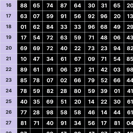
16
88
65
74
87
64
30
31
65
2
17
63
07
59
91
56
92
96
20
1
18
01
62
84
33
33
96
68
49
2
19
17
54
72
63
59
71
48
06
4
20
69
69
72
40
22
73
23
94
8
21
10
47
34
61
67
09
71
54
8
22
89
61
91
06
37
21
42
03
9
23
85
78
07
02
66
79
52
66
4
24
78
59
82
28
80
59
39
01
4
25
40
35
69
51
20
14
22
30
6
26
77
28
98
58
58
46
14
44
6
27
81
71
40
91
34
56
17
81
0