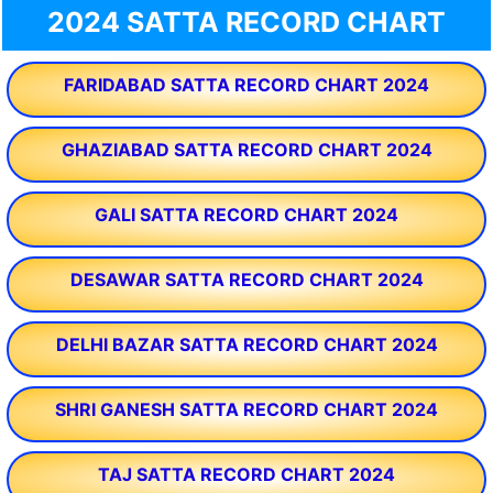
2024 SATTA RECORD CHART
FARIDABAD SATTA RECORD CHART 2024
GHAZIABAD SATTA RECORD CHART 2024
GALI SATTA RECORD CHART 2024
DESAWAR SATTA RECORD CHART 2024
DELHI BAZAR SATTA RECORD CHART 2024
SHRI GANESH SATTA RECORD CHART 2024
TAJ SATTA RECORD CHART 2024