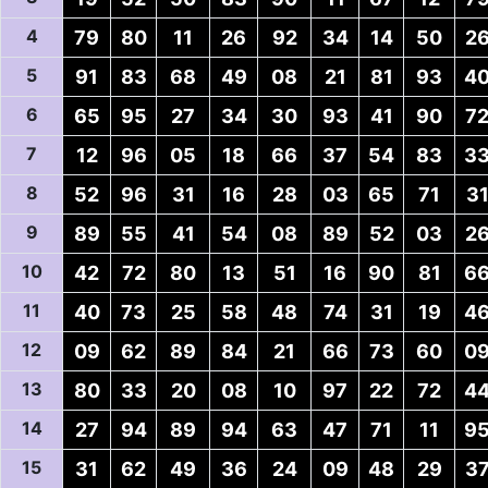
4
79
80
11
26
92
34
14
50
2
5
91
83
68
49
08
21
81
93
4
6
65
95
27
34
30
93
41
90
7
7
12
96
05
18
66
37
54
83
3
8
52
96
31
16
28
03
65
71
3
9
89
55
41
54
08
89
52
03
2
10
42
72
80
13
51
16
90
81
6
11
40
73
25
58
48
74
31
19
4
12
09
62
89
84
21
66
73
60
0
13
80
33
20
08
10
97
22
72
4
14
27
94
89
94
63
47
71
11
9
15
31
62
49
36
24
09
48
29
3