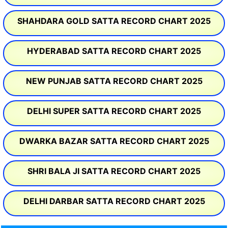
SHAHDARA GOLD SATTA RECORD CHART 2025
HYDERABAD SATTA RECORD CHART 2025
NEW PUNJAB SATTA RECORD CHART 2025
DELHI SUPER SATTA RECORD CHART 2025
DWARKA BAZAR SATTA RECORD CHART 2025
SHRI BALA JI SATTA RECORD CHART 2025
DELHI DARBAR SATTA RECORD CHART 2025