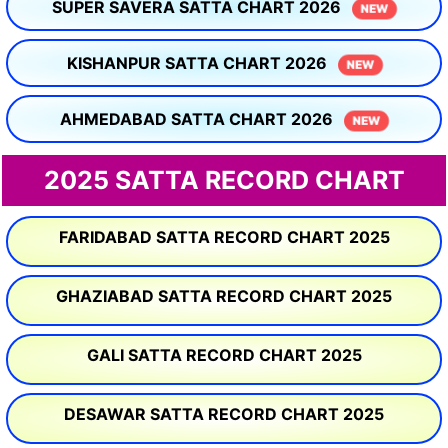
SUPER SAVERA SATTA CHART 2026
NEW
KISHANPUR SATTA CHART 2026
NEW
AHMEDABAD SATTA CHART 2026
NEW
2025 SATTA RECORD CHART
FARIDABAD SATTA RECORD CHART 2025
GHAZIABAD SATTA RECORD CHART 2025
GALI SATTA RECORD CHART 2025
DESAWAR SATTA RECORD CHART 2025