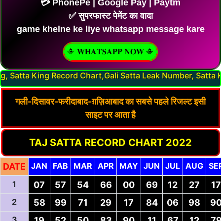
💳 PhonePe | Google Pay | Paytm
✅ सुपरफास्ट पेमेंट का वादा
game khelne ke liye whatsapp message kare
📳 𝐖𝐇𝐀𝐓𝐒𝐀𝐏𝐏 𝐍𝐎𝐖 📳
cord Chart,gali Satta Leak Number, Satta King Live Chart 202
गली-दिसावर-फरीदाबाद-ग़ज़िआबाद का सबसे पहले रिजल्ट इसी
साइट पर आता है
TAJ SATTA RECORD CHART 2022
JAN
FAB
MAR
APR
MAY
JUN
JUL
AUG
SE
DATE
1
07
57
54
66
00
69
12
27
17
2
58
99
71
29
17
84
06
98
9
3
19
52
50
83
90
11
67
12
7