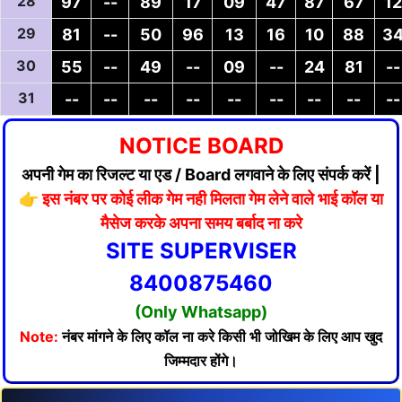
28
97
--
89
17
09
47
87
67
12
29
81
--
50
96
13
16
10
88
3
30
55
--
49
--
09
--
24
81
--
31
--
--
--
--
--
--
--
--
--
NOTICE BOARD
अपनी गेम का रिजल्ट या एड / Board लगवाने के लिए संपर्क करें |
👉
इस नंबर पर कोई लीक गेम नही मिलता गेम लेने वाले भाई कॉल या
मैसेज करके अपना समय बर्बाद ना करे
SITE SUPERVISER
8400875460
(Only Whatsapp)
Note:
नंबर मांगने के लिए कॉल ना करे किसी भी जोखिम के लिए आप खुद
जिम्मदार होंगे।