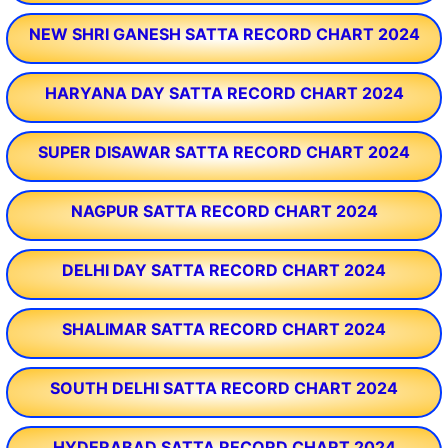
NEW SHRI GANESH SATTA RECORD CHART 2024
HARYANA DAY SATTA RECORD CHART 2024
SUPER DISAWAR SATTA RECORD CHART 2024
NAGPUR SATTA RECORD CHART 2024
DELHI DAY SATTA RECORD CHART 2024
SHALIMAR SATTA RECORD CHART 2024
SOUTH DELHI SATTA RECORD CHART 2024
HYDERABAD SATTA RECORD CHART 2024