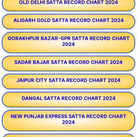
OLD DELHI SATTA RECORD CHART 2024
ALIGARH GOLD SATTA RECORD CHART 2024
GORAKHPUR BAZAR-GPR SATTA RECORD CHART
2024
SADAR BAJAR SATTA RECORD CHART 2024
JAIPUR CITY SATTA RECORD CHART 2024
DANGAL SATTA RECORD CHART 2024
NEW PUNJAB EXPRESS SATTA RECORD CHART
2024