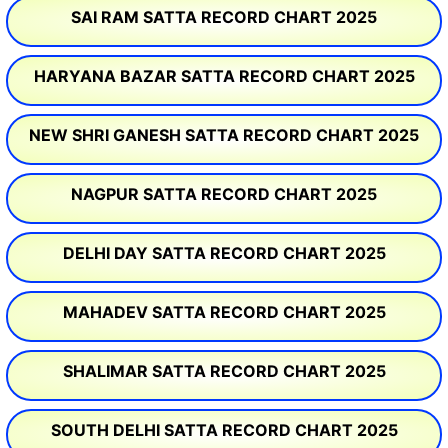
SAI RAM SATTA RECORD CHART 2025
HARYANA BAZAR SATTA RECORD CHART 2025
NEW SHRI GANESH SATTA RECORD CHART 2025
NAGPUR SATTA RECORD CHART 2025
DELHI DAY SATTA RECORD CHART 2025
MAHADEV SATTA RECORD CHART 2025
SHALIMAR SATTA RECORD CHART 2025
SOUTH DELHI SATTA RECORD CHART 2025