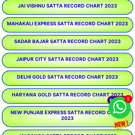
JAI VISHNU SATTA RECORD CHART 2023
MAHAKALI EXPRESS SATTA RECORD CHART 2023
SADAR BAJAR SATTA RECORD CHART 2023
JAIPUR CITY SATTA RECORD CHART 2023
DELHI GOLD SATTA RECORD CHART 2023
HARYANA GOLD SATTA RECORD CHART 2023
NEW PUNJAB EXPRESS SATTA RECORD CHART
2023