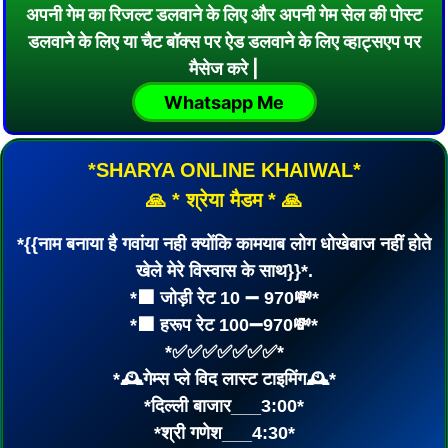
अपनी गेम का रिजल्ट डलवाने के लिए और अपनी गेम सेल की पोस्ट
डलवाने के लिए या चैट बॉक्स पर ऐड डलवाने के लिए व्हाट्सएप पर
मैसेज करे |
Whatsapp Me
*SHARYA ONLINE KHAIWAL*
🙏 * श्रेया मैडम * 🙏
*{{नाम बनाया है गवांया नही क्योंकि कामयाब लोग धोखेबाज नहीं होते
खेले मेरे विस्वास के साथ}}*.
*⬛ जोड़ी रेट 10 ➖ 970💸*
*⬛ हरूप रेट 100➖970💸*
*✅✅✅✅✅✅✅*
*🕰गेम्स प्ले विद लास्ट टाइमिंग🕰*
*दिल्ली बाजार___3:00*
*श्री गणेश___4:30*