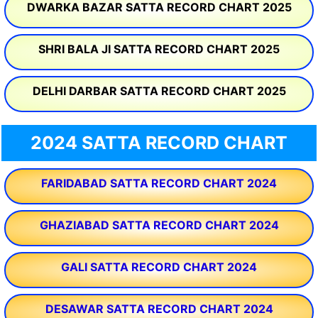
DWARKA BAZAR SATTA RECORD CHART 2025
SHRI BALA JI SATTA RECORD CHART 2025
DELHI DARBAR SATTA RECORD CHART 2025
2024 SATTA RECORD CHART
FARIDABAD SATTA RECORD CHART 2024
GHAZIABAD SATTA RECORD CHART 2024
GALI SATTA RECORD CHART 2024
DESAWAR SATTA RECORD CHART 2024