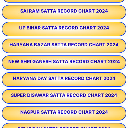
SAI RAM SATTA RECORD CHART 2024
UP BIHAR SATTA RECORD CHART 2024
HARYANA BAZAR SATTA RECORD CHART 2024
NEW SHRI GANESH SATTA RECORD CHART 2024
HARYANA DAY SATTA RECORD CHART 2024
SUPER DISAWAR SATTA RECORD CHART 2024
NAGPUR SATTA RECORD CHART 2024