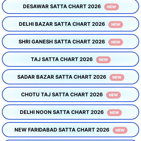
DESAWAR SATTA CHART 2026
NEW
DELHI BAZAR SATTA CHART 2026
NEW
SHRI GANESH SATTA CHART 2026
NEW
TAJ SATTA CHART 2026
NEW
SADAR BAZAR SATTA CHART 2026
NEW
CHOTU TAJ SATTA CHART 2026
NEW
DELHI NOON SATTA CHART 2026
NEW
NEW FARIDABAD SATTA CHART 2026
NEW