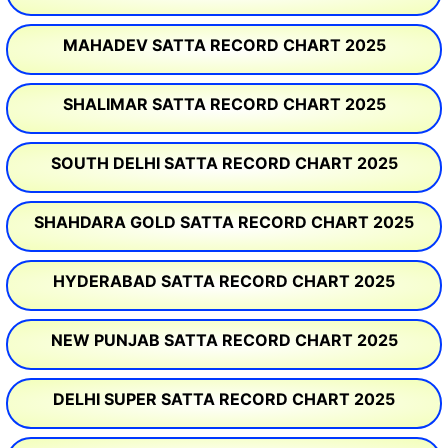
MAHADEV SATTA RECORD CHART 2025
SHALIMAR SATTA RECORD CHART 2025
SOUTH DELHI SATTA RECORD CHART 2025
SHAHDARA GOLD SATTA RECORD CHART 2025
HYDERABAD SATTA RECORD CHART 2025
NEW PUNJAB SATTA RECORD CHART 2025
DELHI SUPER SATTA RECORD CHART 2025