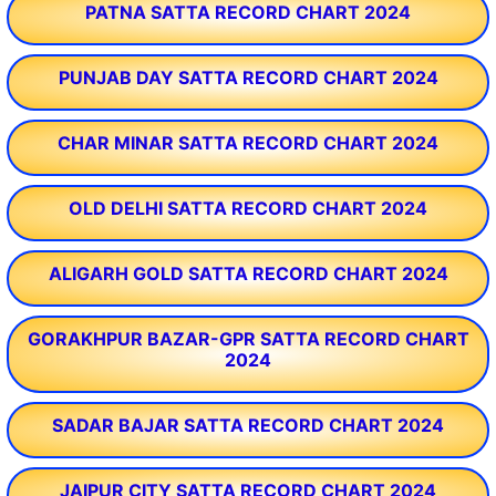
PATNA SATTA RECORD CHART 2024
PUNJAB DAY SATTA RECORD CHART 2024
CHAR MINAR SATTA RECORD CHART 2024
OLD DELHI SATTA RECORD CHART 2024
ALIGARH GOLD SATTA RECORD CHART 2024
GORAKHPUR BAZAR-GPR SATTA RECORD CHART
2024
SADAR BAJAR SATTA RECORD CHART 2024
JAIPUR CITY SATTA RECORD CHART 2024