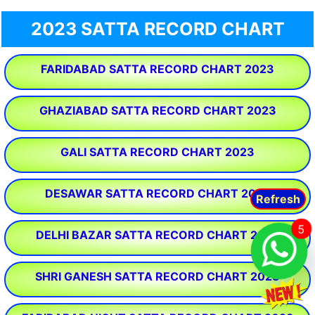
2023 SATTA RECORD CHART
FARIDABAD SATTA RECORD CHART 2023
GHAZIABAD SATTA RECORD CHART 2023
GALI SATTA RECORD CHART 2023
DESAWAR SATTA RECORD CHART 2023
DELHI BAZAR SATTA RECORD CHART 2023
SHRI GANESH SATTA RECORD CHART 2023