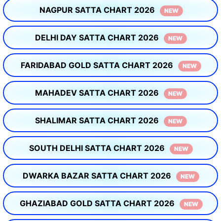
NAGPUR SATTA CHART 2026
NEW
DELHI DAY SATTA CHART 2026
NEW
FARIDABAD GOLD SATTA CHART 2026
NEW
MAHADEV SATTA CHART 2026
NEW
SHALIMAR SATTA CHART 2026
NEW
SOUTH DELHI SATTA CHART 2026
NEW
DWARKA BAZAR SATTA CHART 2026
NEW
GHAZIABAD GOLD SATTA CHART 2026
NEW