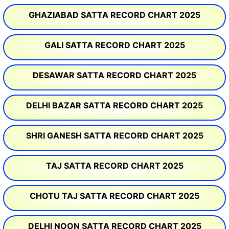
GHAZIABAD SATTA RECORD CHART 2025
GALI SATTA RECORD CHART 2025
DESAWAR SATTA RECORD CHART 2025
DELHI BAZAR SATTA RECORD CHART 2025
SHRI GANESH SATTA RECORD CHART 2025
TAJ SATTA RECORD CHART 2025
CHOTU TAJ SATTA RECORD CHART 2025
DELHI NOON SATTA RECORD CHART 2025