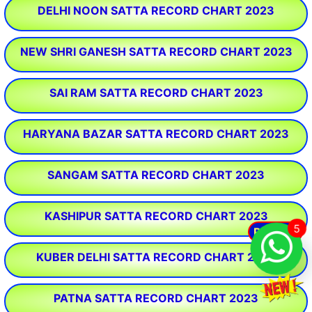
DELHI NOON SATTA RECORD CHART 2023
NEW SHRI GANESH SATTA RECORD CHART 2023
SAI RAM SATTA RECORD CHART 2023
HARYANA BAZAR SATTA RECORD CHART 2023
SANGAM SATTA RECORD CHART 2023
KASHIPUR SATTA RECORD CHART 2023
KUBER DELHI SATTA RECORD CHART 2023
PATNA SATTA RECORD CHART 2023