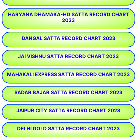
HARYANA DHAMAKA-HD SATTA RECORD CHART
2023
DANGAL SATTA RECORD CHART 2023
JAI VISHNU SATTA RECORD CHART 2023
MAHAKALI EXPRESS SATTA RECORD CHART 2023
SADAR BAJAR SATTA RECORD CHART 2023
JAIPUR CITY SATTA RECORD CHART 2023
DELHI GOLD SATTA RECORD CHART 2023