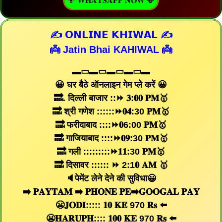
📳 𝐖𝐇𝐀𝐓𝐒𝐀𝐏𝐏 𝐍𝐎𝐖 📳
✍️ 𝗢𝗡𝗟𝗜𝗡𝗘 𝗞𝗛𝗜𝗪𝗔𝗟 ✍️
👼 Jatin Bhai KAHIWAL 👼
▬▭▬▭▬▭▬▭▬
😀 घर बैठे ऑनलाइन गेम प्ले करें 😀
🔜. दिल्ली बाजार ::⏩ 𝟑:𝟎𝟎 𝐏𝐌🥇
🔜 श्री गणेश ::::::⏩𝟎𝟒:30 𝐏𝐌🥇
🔜 फरीदाबाद ::::⏩𝟎6:00 𝐏𝐌🥇
🔜 गाजियाबाद ::::⏩𝟎𝟗:30 𝐏𝐌🥇
🔜 गली :::::::::⏩𝟏𝟏:30 𝐏𝐌🥇
🔜 दिसावर :::::: ⏩ 2:1𝟎 𝐀𝐌 🥇
🔈पेमेंट लेने देने की सुविधा😀
➡️ 𝐏𝐀𝐘𝐓𝐀𝐌 ➡️ 𝐏𝐇𝐎𝐍𝐄 𝐏𝐄➡️𝐆𝐎𝐎𝐆𝐀𝐋 𝐏𝐀𝐘
😬𝐉𝐎𝐃𝐈::::: 𝟏𝟎 𝐊𝐄 970 𝐑𝐬 ⬅️
😬𝐇𝐀𝐑𝐔𝐏𝐇:::: 𝟏𝟎𝟎 𝐊𝐄 970 𝐑𝐬 ⬅️