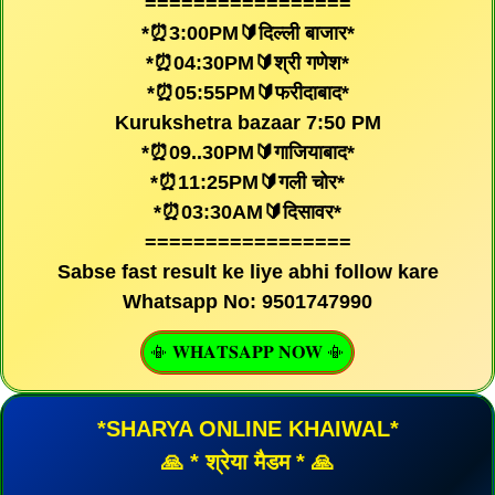
=================
*⏰3:00PM🔰दिल्ली बाजार*
*⏰04:30PM🔰श्री गणेश*
*⏰05:55PM🔰फरीदाबाद*
Kurukshetra bazaar 7:50 PM
*⏰09..30PM🔰गाजियाबाद*
*⏰11:25PM🔰गली चोर*
*⏰03:30AM🔰दिसावर*
=================
Sabse fast result ke liye abhi follow kare
Whatsapp No: 9501747990
📳 𝐖𝐇𝐀𝐓𝐒𝐀𝐏𝐏 𝐍𝐎𝐖 📳
*SHARYA ONLINE KHAIWAL*
🙏 * श्रेया मैडम * 🙏