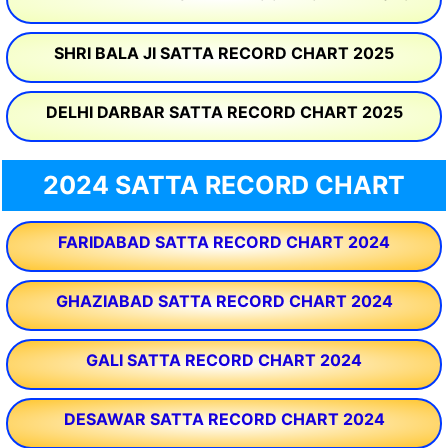
SHRI BALA JI SATTA RECORD CHART 2025
DELHI DARBAR SATTA RECORD CHART 2025
2024 SATTA RECORD CHART
FARIDABAD SATTA RECORD CHART 2024
GHAZIABAD SATTA RECORD CHART 2024
GALI SATTA RECORD CHART 2024
DESAWAR SATTA RECORD CHART 2024