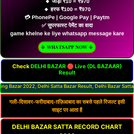
🔸 जोड़ी ₹10 = ₹970
🔸 हरफ ₹100 = ₹970
💳 PhonePe | Google Pay | Paytm
✅ सुपरफास्ट पेमेंट का वादा
game khelne ke liye whatsapp message kare
📳 𝐖𝐇𝐀𝐓𝐒𝐀𝐏𝐏 𝐍𝐎𝐖 📳
Check
DELHI BAZAR 🔴 Live (DL BAZAAR)
Result
Delhi Satta Bazar Result, Delhi Bazar Satta Chart 2022, Del
गली-दिसावर-फरीदाबाद-ग़ज़िआबाद का सबसे पहले रिजल्ट इसी
साइट पर आता है
DELHI BAZAR SATTA RECORD CHART