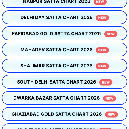
NAGPUR SATTA CHART 2026
NEW
DELHI DAY SATTA CHART 2026
NEW
FARIDABAD GOLD SATTA CHART 2026
NEW
MAHADEV SATTA CHART 2026
NEW
SHALIMAR SATTA CHART 2026
NEW
SOUTH DELHI SATTA CHART 2026
NEW
DWARKA BAZAR SATTA CHART 2026
NEW
GHAZIABAD GOLD SATTA CHART 2026
NEW