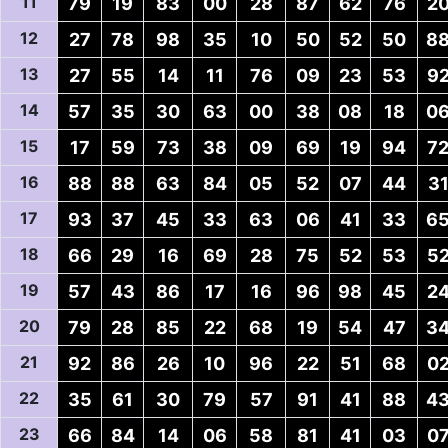
11
79
19
83
00
28
87
62
76
2
12
27
78
98
35
10
50
52
50
8
13
27
55
14
11
76
09
23
53
9
14
57
35
30
63
00
38
08
18
0
15
17
59
73
38
09
69
19
94
7
16
88
88
63
84
05
52
07
44
3
17
93
37
45
33
63
06
41
33
6
18
66
29
16
69
28
75
52
53
5
19
57
43
86
17
16
96
98
45
2
20
79
28
85
22
68
19
54
47
3
21
92
86
26
10
96
22
51
68
0
22
35
61
30
79
57
91
41
88
4
23
66
84
14
06
58
81
41
03
0