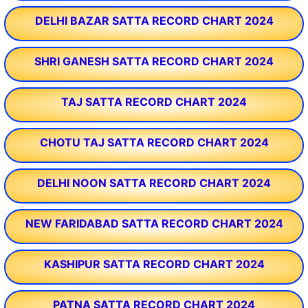
DELHI BAZAR SATTA RECORD CHART 2024
SHRI GANESH SATTA RECORD CHART 2024
TAJ SATTA RECORD CHART 2024
CHOTU TAJ SATTA RECORD CHART 2024
DELHI NOON SATTA RECORD CHART 2024
NEW FARIDABAD SATTA RECORD CHART 2024
KASHIPUR SATTA RECORD CHART 2024
PATNA SATTA RECORD CHART 2024