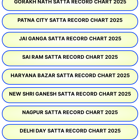
GORAKH NATH SATTA RECORD CHART 2025
PATNA CITY SATTA RECORD CHART 2025
JAI GANGA SATTA RECORD CHART 2025
SAI RAM SATTA RECORD CHART 2025
HARYANA BAZAR SATTA RECORD CHART 2025
NEW SHRI GANESH SATTA RECORD CHART 2025
NAGPUR SATTA RECORD CHART 2025
DELHI DAY SATTA RECORD CHART 2025