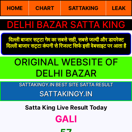
HOME
CHART
SATTAKING
LEAK
DELHI BAZAR SATTA KING
दिल्ली बाजार सट्टा गेम का सबसे सही, सबसे जल्दी और डायरेक्ट
दिल्ली बाजार सट्टा कंपनी से रिजल्ट सिर्फ इसी वेबसाइट पर आता है
ORIGINAL WEBSITE OF
DELHI BAZAR
SATTAKINGY.IN BEST SITE SATTA RESULT
SATTAKINGY.IN
Satta King Live Result Today
GALI