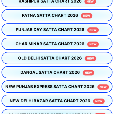
KASHIPUR SATTA CHART 2026
NEW
PATNA SATTA CHART 2026
NEW
PUNJAB DAY SATTA CHART 2026
NEW
CHAR MINAR SATTA CHART 2026
NEW
OLD DELHI SATTA CHART 2026
NEW
DANGAL SATTA CHART 2026
NEW
NEW PUNJAB EXPRESS SATTA CHART 2026
NEW
NEW DELHI BAZAR SATTA CHART 2026
NEW