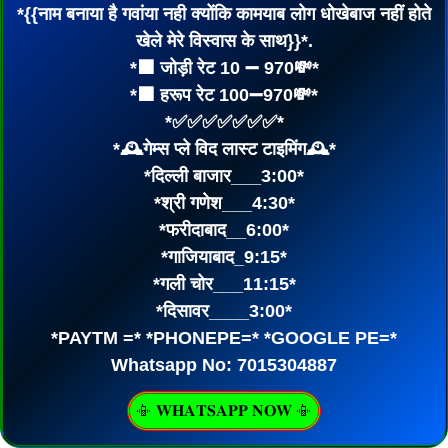
*{{नाम बनाया है गवांया नही क्योंकि कामयाब लोग धोखेबाज नहीं होते
खेले मेरे विस्वास के साथ}}*.
*⬛ जोड़ी रेट 10 ➖ 970💸*
*⬛ हरूप रेट 100➖970💸*
*✅✅✅✅✅✅✅*
*🕰गेम्स प्ले विद लास्ट टाइमिंग🕰*
*दिल्ली बाजार___3:00*
*श्री गणेश___4:30*
*फरीदाबाद__6:00*
*गाजियाबाद_9:15*
*गली चोर___11:15*
*दिसावर____3:00*
*PAYTM =* *PHONEPE=* *GOOGLE PE=*
Whatsapp No: 7015304887
📳 𝐖𝐇𝐀𝐓𝐒𝐀𝐏𝐏 𝐍𝐎𝐖 📳