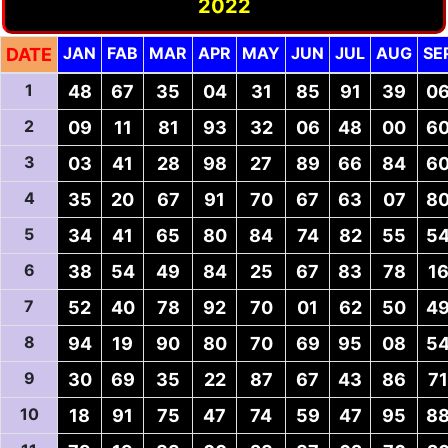
2022
JAN
FAB
MAR
APR
MAY
JUN
JUL
AUG
SE
DATE
1
48
67
35
04
31
85
91
39
0
2
09
11
81
93
32
06
48
00
6
3
03
41
28
98
27
89
66
84
6
4
35
20
67
91
70
67
63
07
8
5
34
41
65
80
84
74
82
55
5
6
38
54
49
84
25
67
83
78
1
7
52
40
78
92
70
01
62
50
4
8
94
19
90
80
70
69
95
08
5
9
30
69
35
22
87
67
43
86
71
10
18
91
75
47
74
59
47
95
8