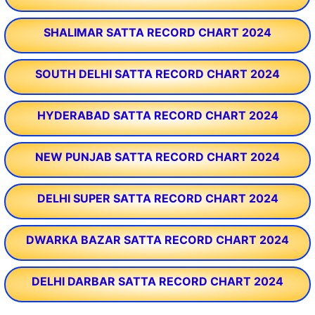
SHALIMAR SATTA RECORD CHART 2024
SOUTH DELHI SATTA RECORD CHART 2024
HYDERABAD SATTA RECORD CHART 2024
NEW PUNJAB SATTA RECORD CHART 2024
DELHI SUPER SATTA RECORD CHART 2024
DWARKA BAZAR SATTA RECORD CHART 2024
DELHI DARBAR SATTA RECORD CHART 2024