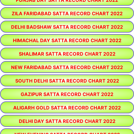
ZILA FARIDABAD SATTA RECORD CHART 2022
DELHI BADSHAW SATTA RECORD CHART 2022
HIMACHAL DAY SATTA RECORD CHART 2022
SHALIMAR SATTA RECORD CHART 2022
NEW FARIDABAD SATTA RECORD CHART 2022
SOUTH DELHI SATTA RECORD CHART 2022
GAZIPUR SATTA RECORD CHART 2022
ALIGARH GOLD SATTA RECORD CHART 2022
DELHI DAY SATTA RECORD CHART 2022