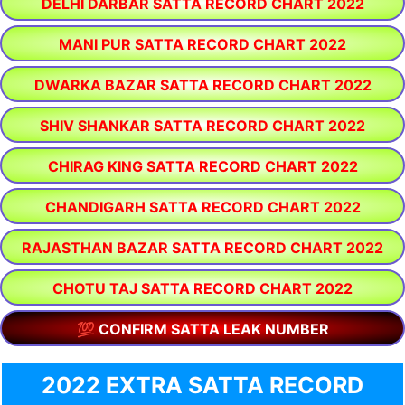
DELHI DARBAR SATTA RECORD CHART 2022
MANI PUR SATTA RECORD CHART 2022
DWARKA BAZAR SATTA RECORD CHART 2022
SHIV SHANKAR SATTA RECORD CHART 2022
CHIRAG KING SATTA RECORD CHART 2022
CHANDIGARH SATTA RECORD CHART 2022
RAJASTHAN BAZAR SATTA RECORD CHART 2022
CHOTU TAJ SATTA RECORD CHART 2022
💯 CONFIRM SATTA LEAK NUMBER
2022 EXTRA SATTA RECORD