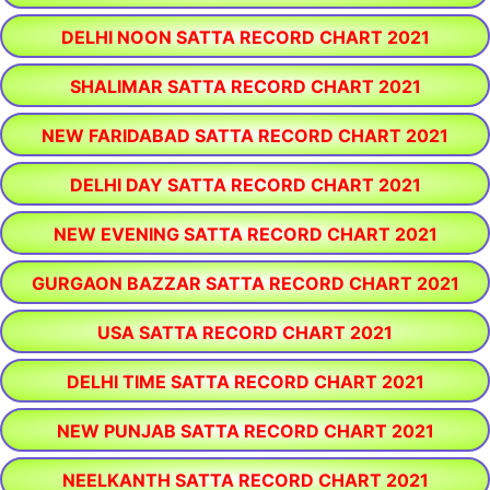
DELHI NOON SATTA RECORD CHART 2021
SHALIMAR SATTA RECORD CHART 2021
NEW FARIDABAD SATTA RECORD CHART 2021
DELHI DAY SATTA RECORD CHART 2021
NEW EVENING SATTA RECORD CHART 2021
GURGAON BAZZAR SATTA RECORD CHART 2021
USA SATTA RECORD CHART 2021
DELHI TIME SATTA RECORD CHART 2021
NEW PUNJAB SATTA RECORD CHART 2021
NEELKANTH SATTA RECORD CHART 2021