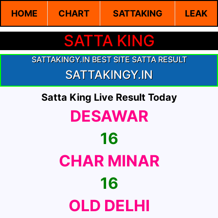
HOME
CHART
SATTAKING
LEAK
SATTA KING
SATTAKINGY.IN BEST SITE SATTA RESULT
SATTAKINGY.IN
Satta King Live Result Today
DESAWAR
16
CHAR MINAR
16
OLD DELHI