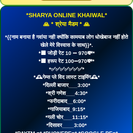
*SHARYA ONLINE KHAIWAL*
🙏 * श्रेया मैडम * 🙏
*{{नाम बनाया है गवांया नही क्योंकि कामयाब लोग धोखेबाज नहीं होते
खेले मेरे विस्वास के साथ}}*.
*⬛ जोड़ी रेट 10 ➖ 970💸*
*⬛ हरूप रेट 100➖970💸*
*✅✅✅✅✅✅✅*
*🕰गेम्स प्ले विद लास्ट टाइमिंग🕰*
*दिल्ली बाजार___3:00*
*श्री गणेश___4:30*
*फरीदाबाद__6:00*
*गाजियाबाद_9:15*
*गली चोर___11:15*
*दिसावर____3:00*