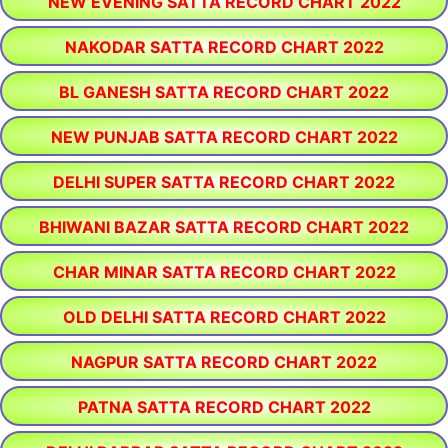
NEW EVENING SATTA RECORD CHART 2022
NAKODAR SATTA RECORD CHART 2022
BL GANESH SATTA RECORD CHART 2022
NEW PUNJAB SATTA RECORD CHART 2022
DELHI SUPER SATTA RECORD CHART 2022
BHIWANI BAZAR SATTA RECORD CHART 2022
CHAR MINAR SATTA RECORD CHART 2022
OLD DELHI SATTA RECORD CHART 2022
NAGPUR SATTA RECORD CHART 2022
PATNA SATTA RECORD CHART 2022