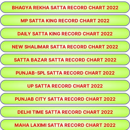
BHAGYA REKHA SATTA RECORD CHART 2022
MP SATTA KING RECORD CHART 2022
DAILY SATTA KING RECORD CHART 2022
NEW SHALIMAR SATTA RECORD CHART 2022
SATTA BAZAR SATTA RECORD CHART 2022
PUNJAB-SPL SATTA RECORD CHART 2022
UP SATTA RECORD CHART 2022
PUNJAB CITY SATTA RECORD CHART 2022
DELHI TIME SATTA RECORD CHART 2022
MAHA LAXIMI SATTA RECORD CHART 2022