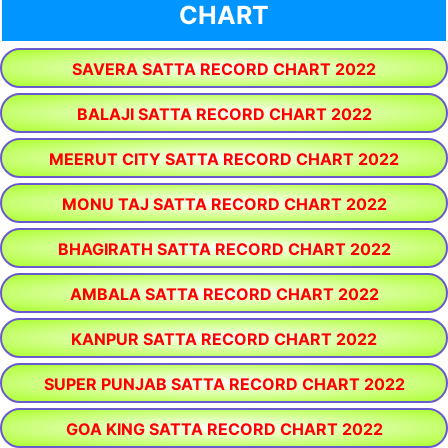
CHART
SAVERA SATTA RECORD CHART 2022
BALAJI SATTA RECORD CHART 2022
MEERUT CITY SATTA RECORD CHART 2022
MONU TAJ SATTA RECORD CHART 2022
BHAGIRATH SATTA RECORD CHART 2022
AMBALA SATTA RECORD CHART 2022
KANPUR SATTA RECORD CHART 2022
SUPER PUNJAB SATTA RECORD CHART 2022
GOA KING SATTA RECORD CHART 2022