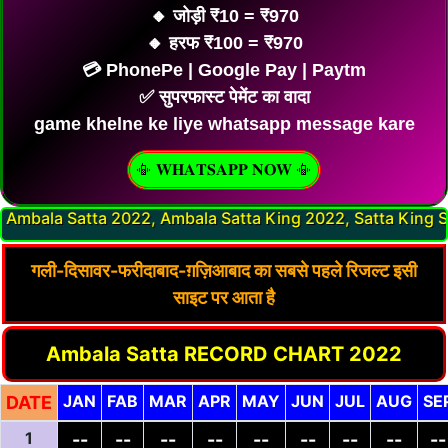
🔸 जोड़ी ₹10 = ₹970
🔸 हरफ ₹100 = ₹970
💳 PhonePe | Google Pay | Paytm
✅ सुपरफास्ट पेमेंट का वादा
game khelne ke liye whatsapp message kare
📳 𝐖𝐇𝐀𝐓𝐒𝐀𝐏𝐏 𝐍𝐎𝐖 📳
2022, Ambala Satta King 2022, Satta King Savera2022, Satt
गली-दिसावर-फरीदाबाद-ग़ज़िआबाद का सबसे पहले रिजल्ट इसी
साइट पर आता है
Ambala Satta RECORD CHART 2022
JAN
FAB
MAR
APR
MAY
JUN
JUL
AUG
SE
DATE
1
--
--
--
--
--
--
--
--
--