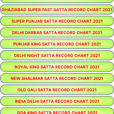
GHAZIABAD SUPER FAST SATTA RECORD CHART 2021
SUPER PUNJAB SATTA RECORD CHART 2021
DELHI DARBAR SATTA RECORD CHART 2021
PUNJAB KING SATTA RECORD CHART 2021
DELHI NIGHT SATTA RECORD CHART 2021
ROYAL KING SATTA RECORD CHART 2021
NEW SHALIMAR SATTA RECORD CHART 2021
OLD GALI SATTA RECORD CHART 2021
INDIA DELHI SATTA RECORD CHART 2021
GOA KING SATTA RECORD CHART 2021