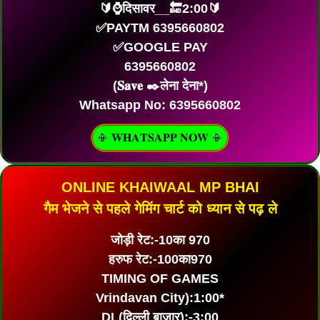
🔰⌚दिसावर__🔚2:00🔰
✅PAYTM 6395660802
✅GOOGLE PAY
6395660802
(𝐒𝐚𝐯𝐞 ✒️लेना देना*)
Whatsapp No: 6395660802
📳 𝐖𝐇𝐀𝐓𝐒𝐀𝐏𝐏 𝐍𝐎𝐖 📳
ONLINE KHAIWAAL MP BHAI
गैम भेजने से पहले गेमिंग चार्ट को ध्यान से पढ़ ले
जोड़ी रेट:-10का 970
हरुफ रेट:-100का970
TIMING OF GAMES
Vrindavan City):1:00*
DL(दिल्ली बाज़ार):-3:00