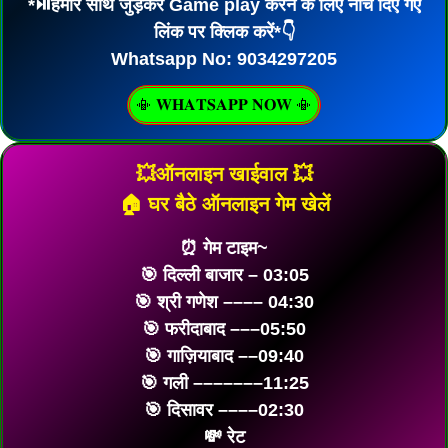
*⏯हमारे साथ जुड़कर Game play करने के लिए नीचे दिए गए
लिंक पर क्लिक करें*👇
Whatsapp No: 9034297205
📳 𝐖𝐇𝐀𝐓𝐒𝐀𝐏𝐏 𝐍𝐎𝐖 📳
💥ऑनलाइन खाईवाल 💥
🏠 घर बैठे ऑनलाइन गेम खेलें
⏰ गेम टाइम~
🎯 दिल्ली बाजार – 03:05
🎯 श्री गणेश –––– 04:30
🎯 फरीदाबाद –––05:50
🎯 गाज़ियाबाद ––09:40
🎯 गली –––––––11:25
🎯 दिसावर ––––02:30
💸 रेट