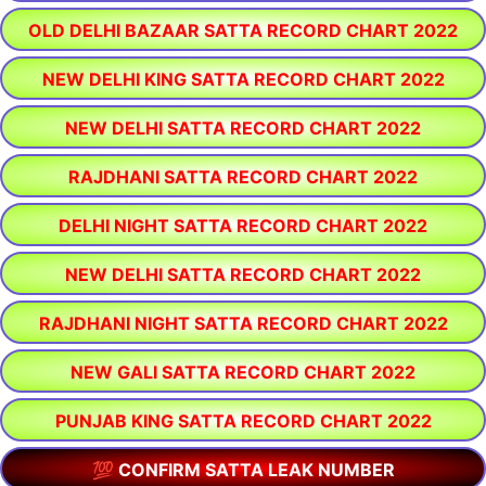
OLD DELHI BAZAAR SATTA RECORD CHART 2022
NEW DELHI KING SATTA RECORD CHART 2022
NEW DELHI SATTA RECORD CHART 2022
RAJDHANI SATTA RECORD CHART 2022
DELHI NIGHT SATTA RECORD CHART 2022
NEW DELHI SATTA RECORD CHART 2022
RAJDHANI NIGHT SATTA RECORD CHART 2022
NEW GALI SATTA RECORD CHART 2022
PUNJAB KING SATTA RECORD CHART 2022
💯 CONFIRM SATTA LEAK NUMBER