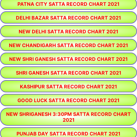
PATNA CITY SATTA RECORD CHART 2021
DELHI BAZAR SATTA RECORD CHART 2021
NEW DELHI SATTA RECORD CHART 2021
NEW CHANDIGARH SATTA RECORD CHART 2021
NEW SHRI GANESH SATTA RECORD CHART 2021
SHRI GANESH SATTA RECORD CHART 2021
KASHIPUR SATTA RECORD CHART 2021
GOOD LUCK SATTA RECORD CHART 2021
NEW SHRIGANESH 3:30PM SATTA RECORD CHART
2021
PUNJAB DAY SATTA RECORD CHART 2021