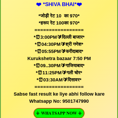
❤️ *SHIVA BHAI*❤️
*जोड़ी रेट 10 का 970*
*हरूप रेट 100का 970*
=================
*⏰3:00PM🔰दिल्ली बाजार*
*⏰04:30PM🔰श्री गणेश*
*⏰05:55PM🔰फरीदाबाद*
Kurukshetra bazaar 7:50 PM
*⏰09..30PM🔰गाजियाबाद*
*⏰11:25PM🔰गली चोर*
*⏰03:30AM🔰दिसावर*
=================
Sabse fast result ke liye abhi follow kare
Whatsapp No: 9501747990
📳 𝐖𝐇𝐀𝐓𝐒𝐀𝐏𝐏 𝐍𝐎𝐖 📳