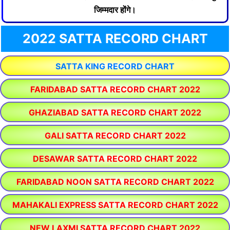
जिम्मदार होंगे।
2022 SATTA RECORD CHART
SATTA KING RECORD CHART
FARIDABAD SATTA RECORD CHART 2022
GHAZIABAD SATTA RECORD CHART 2022
GALI SATTA RECORD CHART 2022
DESAWAR SATTA RECORD CHART 2022
FARIDABAD NOON SATTA RECORD CHART 2022
MAHAKALI EXPRESS SATTA RECORD CHART 2022
NEW LAXMI SATTA RECORD CHART 2022