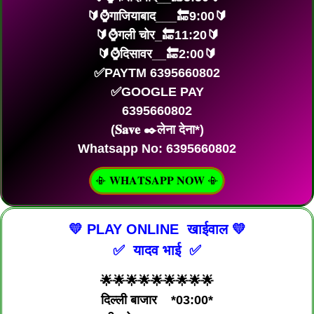
🔰⌚गाजियाबाद___🔚9:00🔰
🔰⌚गली चोर_🔚11:20🔰
🔰⌚दिसावर__🔚2:00🔰
✅PAYTM 6395660802
✅GOOGLE PAY
6395660802
(𝐒𝐚𝐯𝐞 ✒️लेना देना*)
Whatsapp No: 6395660802
📳 𝐖𝐇𝐀𝐓𝐒𝐀𝐏𝐏 𝐍𝐎𝐖 📳
💛 PLAY ONLINE खाईवाल 💛
✅ यादव भाई ✅
🌟🌟🌟🌟🌟🌟🌟🌟🌟
दिल्ली बाजार *03:00*