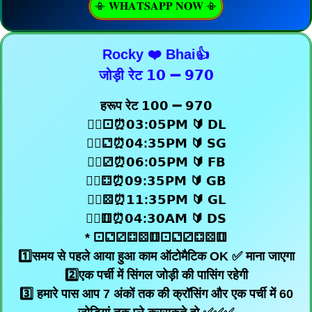
📳 𝐖𝐇𝐀𝐓𝐒𝐀𝐏𝐏 𝐍𝐎𝐖 📳
Rocky ❤️ Bhai👍
जोड़ी रेट 𝟭𝟬 ➖ 𝟵𝟳𝟬
हरूप रेट 𝟭𝟬𝟬 ➖ 𝟵𝟳𝟬
🧜‍♂️⚀⏰𝟬𝟯:𝟬𝟱𝗣𝗠 🔰 𝗗𝗟
🧜‍♂️⚁⏰𝟬𝟰:𝟯𝟱𝗣𝗠 🔰 𝗦𝗚
🧜‍♂️⚂⏰𝟬𝟲:𝟬𝟱𝗣𝗠 🔰 𝗙𝗕
🧜‍♂️⚃⏰𝟬𝟵:𝟯𝟱𝗣𝗠 🔰 𝗚𝗕
🧜‍♂️⚄⏰𝟭𝟭:𝟯𝟱𝗣𝗠 🔰 𝗚𝗟
🧜‍♂️⚅⏰𝟬𝟰:𝟯𝟬𝗔𝗠 🔰 𝗗𝗦
* ⚀⚁⚂⚃⚄⚅⚀⚁⚂⚃⚄⚅
1️⃣समय से पहले आया हुआ काम ऑटोमैटिक OK ✅ माना जाएगा
2️⃣एक पर्ची में सिंगल जोड़ी की पासिंग रहेगी
3️⃣ हमारे पास आप 7 अंकों तक की क्रॉसिंग और एक पर्ची में 60