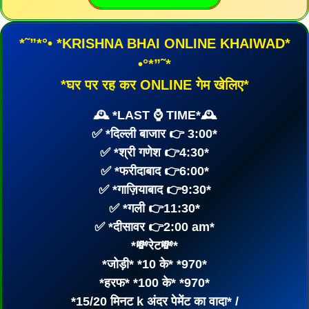
*˜”*°• *KRISHNA BHAI ONLINE KHAIWAD*
•°*”˜*
*घर पर रह कर ONLINE गेम खेलिए*
🕰 *LAST ⌚ TIME*🕰
✅ *दिल्ली बाजार 👉 3:00*
✅ *श्री गणेश 👉4:30*
✅ *फरीदाबाद 👉6:00*
✅ *गाज़ियाबाद 👉9:30*
✅ *गली 👉11:30*
✅ *दीसावर 👉2:00 am*
*💸रेट💸*
*जोड़ी* *10 के* *970*
*हरफ* *100 के* *970*
*15/20 मिनट k अंदर पेमेंट का वादा* /