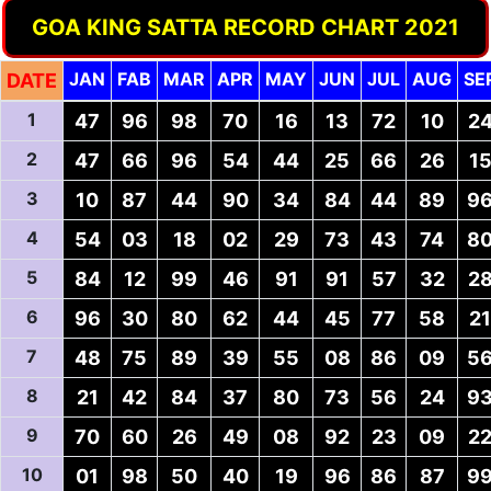
GOA KING SATTA RECORD CHART 2021
JAN
FAB
MAR
APR
MAY
JUN
JUL
AUG
SE
DATE
1
47
96
98
70
16
13
72
10
2
2
47
66
96
54
44
25
66
26
1
3
10
87
44
90
34
84
44
89
9
4
54
03
18
02
29
73
43
74
8
5
84
12
99
46
91
91
57
32
2
6
96
30
80
62
44
45
77
58
21
7
48
75
89
39
55
08
86
09
5
8
21
42
84
37
80
73
56
24
9
9
70
60
26
49
08
92
23
09
2
10
01
98
50
40
19
96
86
87
9