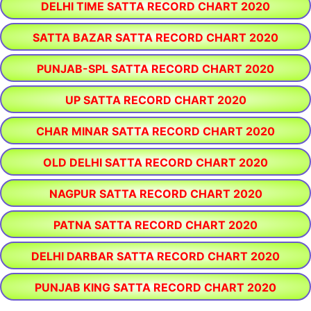
DELHI TIME SATTA RECORD CHART 2020
SATTA BAZAR SATTA RECORD CHART 2020
PUNJAB-SPL SATTA RECORD CHART 2020
UP SATTA RECORD CHART 2020
CHAR MINAR SATTA RECORD CHART 2020
OLD DELHI SATTA RECORD CHART 2020
NAGPUR SATTA RECORD CHART 2020
PATNA SATTA RECORD CHART 2020
DELHI DARBAR SATTA RECORD CHART 2020
PUNJAB KING SATTA RECORD CHART 2020