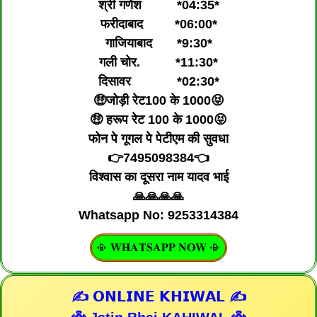
श्री गणेश *04:35*
फरीदाबाद *06:00*
गाजियाबाद *9:30*
गली चोर. *11:30*
दिसावर *02:30*
🤑जोड़ी रेट100 के 1000😝
🤑 हरूप रेट 100 के 1000😝
फोन पे गूगल पे पेटीएम की सुवधा
👉7495098384👈
विश्वास का दूसरा नाम यादव भाई
🙏🙏🙏🙏
Whatsapp No: 9253314384
📳 𝐖𝐇𝐀𝐓𝐒𝐀𝐏𝐏 𝐍𝐎𝐖 📳
✍️ 𝗢𝗡𝗟𝗜𝗡𝗘 𝗞𝗛𝗜𝗪𝗔𝗟 ✍️