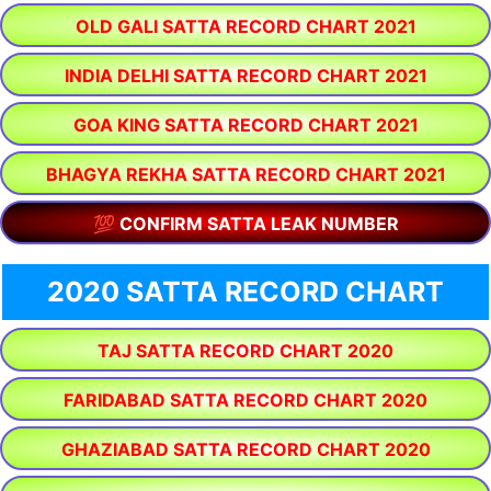
OLD GALI SATTA RECORD CHART 2021
INDIA DELHI SATTA RECORD CHART 2021
GOA KING SATTA RECORD CHART 2021
BHAGYA REKHA SATTA RECORD CHART 2021
💯 CONFIRM SATTA LEAK NUMBER
2020 SATTA RECORD CHART
TAJ SATTA RECORD CHART 2020
FARIDABAD SATTA RECORD CHART 2020
GHAZIABAD SATTA RECORD CHART 2020