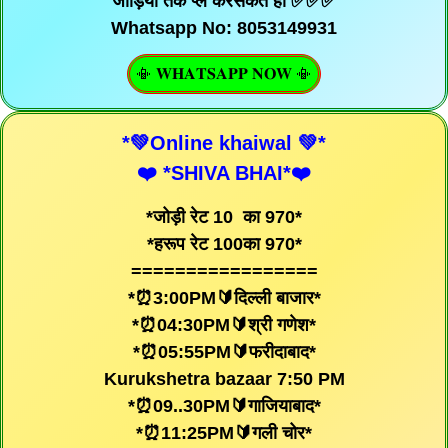
जोड़ियां तक प्ले करसकते हो ✅✅✅
Whatsapp No: 8053149931
📳 𝐖𝐇𝐀𝐓𝐒𝐀𝐏𝐏 𝐍𝐎𝐖 📳
*💚Online khaiwal 💚*
❤️ *SHIVA BHAI*❤️
*जोड़ी रेट 10 का 970*
*हरूप रेट 100का 970*
=================
*⏰3:00PM🔰दिल्ली बाजार*
*⏰04:30PM🔰श्री गणेश*
*⏰05:55PM🔰फरीदाबाद*
Kurukshetra bazaar 7:50 PM
*⏰09..30PM🔰गाजियाबाद*
*⏰11:25PM🔰गली चोर*