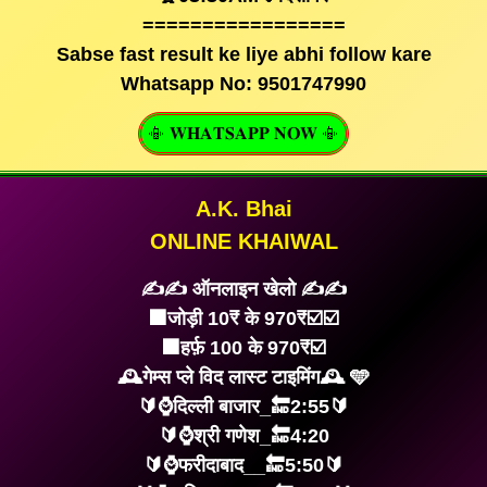
=================
Sabse fast result ke liye abhi follow kare
Whatsapp No: 9501747990
📳 𝐖𝐇𝐀𝐓𝐒𝐀𝐏𝐏 𝐍𝐎𝐖 📳
A.K. Bhai
ONLINE KHAIWAL
✍️✍️ ऑनलाइन खेलो ✍️✍️
⬛जोड़ी 10₹ के 970₹☑️☑️
⬛हर्फ़ 100 के 970₹☑️
🕰️गेम्स प्ले विद लास्ट टाइमिंग🕰️ 🩵
🔰⌚दिल्ली बाजार_🔚2:55🔰
🔰⌚श्री गणेश_🔚4:20
🔰⌚फरीदाबाद__🔚5:50🔰