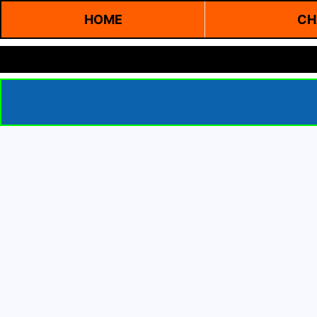
HOME
CH