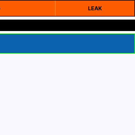
G
LEAK