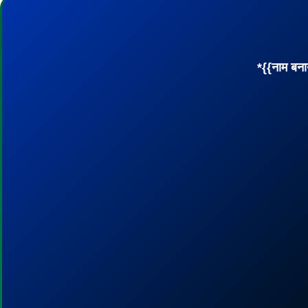
*{{नाम बनाय