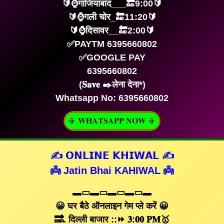
🔰⌚गाजियाबाद___🔚9:00🔰
🔰⌚गली चोर_🔚11:20🔰
🔰⌚दिसावर__🔚2:00🔰
✅PAYTM 6395660802
✅GOOGLE PAY
6395660802
(𝐒𝐚𝐯𝐞 ✒️लेना देना*)
Whatsapp No: 6395660802
📳 𝐖𝐇𝐀𝐓𝐒𝐀𝐏𝐏 𝐍𝐎𝐖 📳
✍️ 𝗢𝗡𝗟𝗜𝗡𝗘 𝗞𝗛𝗜𝗪𝗔𝗟 ✍️
👼 Jatin Bhai KAHIWAL 👼
▬▭▬▭▬▭▬▭▬
😀 घर बैठे ऑनलाइन गेम प्ले करें 😀
🔜. दिल्ली बाजार ::⏩ 𝟑:𝟎𝟎 𝐏𝐌🥇