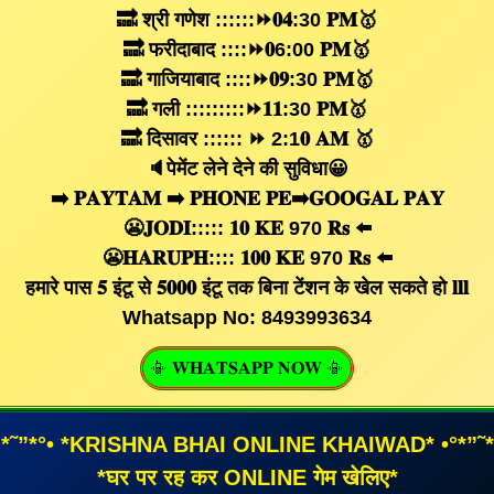
🔜 श्री गणेश ::::::⏩𝟎𝟒:30 𝐏𝐌🥇
🔜 फरीदाबाद ::::⏩𝟎6:00 𝐏𝐌🥇
🔜 गाजियाबाद ::::⏩𝟎𝟗:30 𝐏𝐌🥇
🔜 गली :::::::::⏩𝟏𝟏:30 𝐏𝐌🥇
🔜 दिसावर :::::: ⏩ 2:1𝟎 𝐀𝐌 🥇
🔈पेमेंट लेने देने की सुविधा😀
➡️ 𝐏𝐀𝐘𝐓𝐀𝐌 ➡️ 𝐏𝐇𝐎𝐍𝐄 𝐏𝐄➡️𝐆𝐎𝐎𝐆𝐀𝐋 𝐏𝐀𝐘
😬𝐉𝐎𝐃𝐈::::: 𝟏𝟎 𝐊𝐄 970 𝐑𝐬 ⬅️
😬𝐇𝐀𝐑𝐔𝐏𝐇:::: 𝟏𝟎𝟎 𝐊𝐄 970 𝐑𝐬 ⬅️
हमारे पास 𝟓 इंटू से 𝟓𝟎𝟎𝟎 इंटू तक बिना टेंशन के खेल सकते हो 𝐥𝐥𝐥
Whatsapp No: 8493993634
📳 𝐖𝐇𝐀𝐓𝐒𝐀𝐏𝐏 𝐍𝐎𝐖 📳
*˜”*°• *KRISHNA BHAI ONLINE KHAIWAD* •°*”˜*
*घर पर रह कर ONLINE गेम खेलिए*