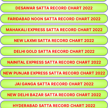
DESAWAR SATTA RECORD CHART 2022
FARIDABAD NOON SATTA RECORD CHART 2022
MAHAKALI EXPRESS SATTA RECORD CHART 2022
NEW LAXMI SATTA RECORD CHART 2022
DELHI GOLD SATTA RECORD CHART 2022
NAINITAL EXPRESS SATTA RECORD CHART 2022
NEW PUNJAB EXPRESS SATTA RECORD CHART 2022
JAI GANGA SATTA RECORD CHART 2022
NEW DELHI BAZAR SATTA RECORD CHART 2022
HYDERABAD SATTA RECORD CHART 2022