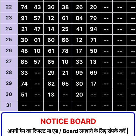
22
74
43
36
38
26
20
--
--
--
23
91
57
12
61
04
79
--
--
--
24
21
47
14
25
41
94
--
--
--
25
30
01
60
66
12
71
--
--
--
26
48
10
61
78
17
50
--
--
--
27
85
57
65
10
33
13
--
--
--
28
33
--
29
21
99
69
--
--
--
29
74
--
82
65
30
17
--
--
--
30
51
--
13
--
20
--
--
--
--
31
--
--
--
--
--
--
--
--
--
NOTICE BOARD
अपनी गेम का रिजल्ट या एड / Board लगवाने के लिए संपर्क करें |