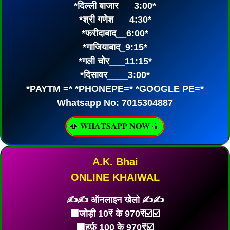
*दिल्ली बाजार___3:00*
*श्री गणेश___4:30*
*फरीदाबाद__6:00*
*गाजियाबाद_9:15*
*गली चोर___11:15*
*दिसावर____3:00*
*PAYTM =* *PHONEPE=* *GOOGLE PE=*
Whatsapp No: 7015304887
📳 𝐖𝐇𝐀𝐓𝐒𝐀𝐏𝐏 𝐍𝐎𝐖 📳
A.K. Bhai
ONLINE KHAIWAL
✍️✍️ ऑनलाइन खेलो ✍️✍️
⬛जोड़ी 10₹ के 970₹☑️☑️
⬛हर्फ़ 100 के 970₹☑️