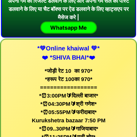
अपनी गेम का रिजल्ट डलवाने के लिए और अपनी गेम सेल की पोस्ट
डलवाने के लिए या चैट बॉक्स पर ऐड डलवाने के लिए व्हाट्सएप पर
मैसेज करे |
Whatsapp Me
*💚Online khaiwal 💚*
❤️ *SHIVA BHAI*❤️
*जोड़ी रेट 10 का 970*
*हरूप रेट 100का 970*
=================
*⏰3:00PM🔰दिल्ली बाजार*
*⏰04:30PM🔰श्री गणेश*
*⏰05:55PM🔰फरीदाबाद*
Kurukshetra bazaar 7:50 PM
*⏰09..30PM🔰गाजियाबाद*