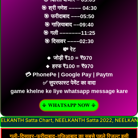
🎯 श्री गणेश –––– 04:30
🎯 फरीदाबाद –––05:50
🎯 गाज़ियाबाद ––09:40
🎯 गली –––––––11:25
🎯 दिसावर ––––02:30
💸 रेट
🔸 जोड़ी ₹10 = ₹970
🔸 हरफ ₹100 = ₹970
💳 PhonePe | Google Pay | Paytm
✅ सुपरफास्ट पेमेंट का वादा
game khelne ke liye whatsapp message kare
📳 𝐖𝐇𝐀𝐓𝐒𝐀𝐏𝐏 𝐍𝐎𝐖 📳
 Chart, NEELKANTH Satta 2022, NEELKANTH Satta King 20
गली-दिसावर-फरीदाबाद-ग़ज़िआबाद का सबसे पहले रिजल्ट इसी