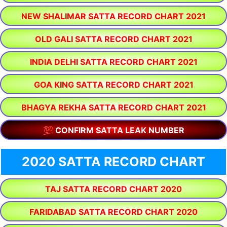
NEW SHALIMAR SATTA RECORD CHART 2021
OLD GALI SATTA RECORD CHART 2021
INDIA DELHI SATTA RECORD CHART 2021
GOA KING SATTA RECORD CHART 2021
BHAGYA REKHA SATTA RECORD CHART 2021
💯 CONFIRM SATTA LEAK NUMBER
2020 SATTA RECORD CHART
TAJ SATTA RECORD CHART 2020
FARIDABAD SATTA RECORD CHART 2020