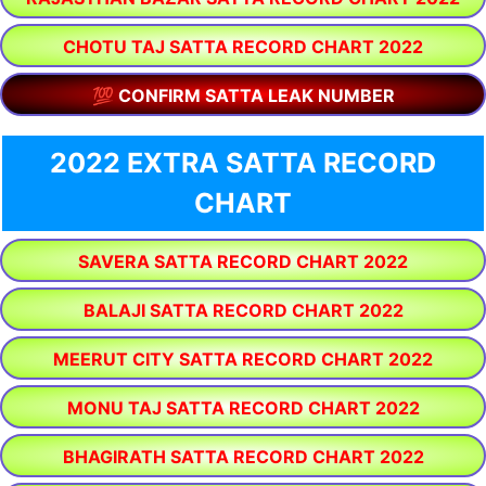
CHOTU TAJ SATTA RECORD CHART 2022
💯 CONFIRM SATTA LEAK NUMBER
2022 EXTRA SATTA RECORD
CHART
SAVERA SATTA RECORD CHART 2022
BALAJI SATTA RECORD CHART 2022
MEERUT CITY SATTA RECORD CHART 2022
MONU TAJ SATTA RECORD CHART 2022
BHAGIRATH SATTA RECORD CHART 2022