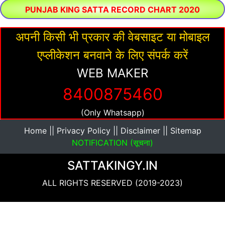
PUNJAB KING SATTA RECORD CHART 2020
अपनी किसी भी प्रकार की वेबसाइट या मोबाइल
एप्लीकेशन बनवाने के लिए संपर्क करें
WEB MAKER
8400875460
(Only Whatsapp)
Home
||
Privacy Policy
||
Disclaimer
||
Sitemap
NOTIFICATION (सूचना)
SATTAKINGY.IN
ALL RIGHTS RESERVED (2019-2023)