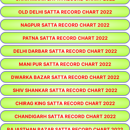
OLD DELHI SATTA RECORD CHART 2022
NAGPUR SATTA RECORD CHART 2022
PATNA SATTA RECORD CHART 2022
DELHI DARBAR SATTA RECORD CHART 2022
MANI PUR SATTA RECORD CHART 2022
DWARKA BAZAR SATTA RECORD CHART 2022
SHIV SHANKAR SATTA RECORD CHART 2022
CHIRAG KING SATTA RECORD CHART 2022
CHANDIGARH SATTA RECORD CHART 2022
RAJASTHAN BAZAR SATTA RECORD CHART 2022