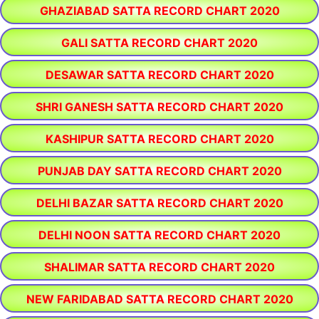
GHAZIABAD SATTA RECORD CHART 2020
GALI SATTA RECORD CHART 2020
DESAWAR SATTA RECORD CHART 2020
SHRI GANESH SATTA RECORD CHART 2020
KASHIPUR SATTA RECORD CHART 2020
PUNJAB DAY SATTA RECORD CHART 2020
DELHI BAZAR SATTA RECORD CHART 2020
DELHI NOON SATTA RECORD CHART 2020
SHALIMAR SATTA RECORD CHART 2020
NEW FARIDABAD SATTA RECORD CHART 2020