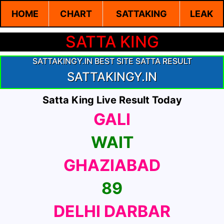
HOME
CHART
SATTAKING
LEAK
SATTA KING
SATTAKINGY.IN BEST SITE SATTA RESULT
SATTAKINGY.IN
Satta King Live Result Today
GALI
WAIT
GHAZIABAD
89
DELHI DARBAR