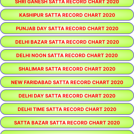
SHRI GANESH SATTA RECORD CHART 2020
KASHIPUR SATTA RECORD CHART 2020
PUNJAB DAY SATTA RECORD CHART 2020
DELHI BAZAR SATTA RECORD CHART 2020
DELHI NOON SATTA RECORD CHART 2020
SHALIMAR SATTA RECORD CHART 2020
NEW FARIDABAD SATTA RECORD CHART 2020
DELHI DAY SATTA RECORD CHART 2020
DELHI TIME SATTA RECORD CHART 2020
SATTA BAZAR SATTA RECORD CHART 2020