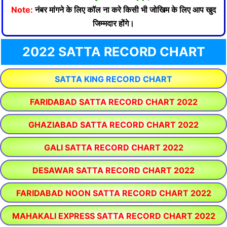
Note:
नंबर मांगने के लिए कॉल ना करे किसी भी जोखिम के लिए आप खुद
जिम्मदार होंगे।
2022 SATTA RECORD CHART
SATTA KING RECORD CHART
FARIDABAD SATTA RECORD CHART 2022
GHAZIABAD SATTA RECORD CHART 2022
GALI SATTA RECORD CHART 2022
DESAWAR SATTA RECORD CHART 2022
FARIDABAD NOON SATTA RECORD CHART 2022
MAHAKALI EXPRESS SATTA RECORD CHART 2022