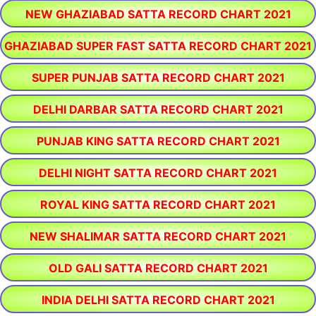
NEW GHAZIABAD SATTA RECORD CHART 2021
GHAZIABAD SUPER FAST SATTA RECORD CHART 2021
SUPER PUNJAB SATTA RECORD CHART 2021
DELHI DARBAR SATTA RECORD CHART 2021
PUNJAB KING SATTA RECORD CHART 2021
DELHI NIGHT SATTA RECORD CHART 2021
ROYAL KING SATTA RECORD CHART 2021
NEW SHALIMAR SATTA RECORD CHART 2021
OLD GALI SATTA RECORD CHART 2021
INDIA DELHI SATTA RECORD CHART 2021