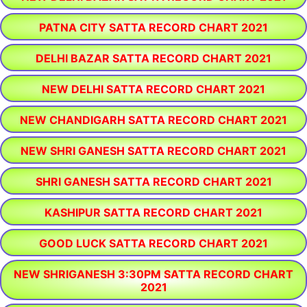
PATNA CITY SATTA RECORD CHART 2021
DELHI BAZAR SATTA RECORD CHART 2021
NEW DELHI SATTA RECORD CHART 2021
NEW CHANDIGARH SATTA RECORD CHART 2021
NEW SHRI GANESH SATTA RECORD CHART 2021
SHRI GANESH SATTA RECORD CHART 2021
KASHIPUR SATTA RECORD CHART 2021
GOOD LUCK SATTA RECORD CHART 2021
NEW SHRIGANESH 3:30PM SATTA RECORD CHART
2021