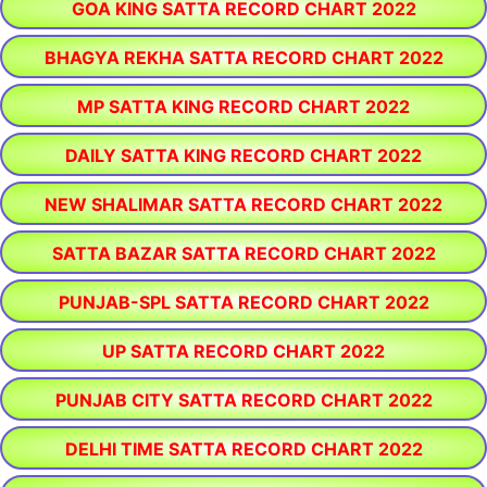
GOA KING SATTA RECORD CHART 2022
BHAGYA REKHA SATTA RECORD CHART 2022
MP SATTA KING RECORD CHART 2022
DAILY SATTA KING RECORD CHART 2022
NEW SHALIMAR SATTA RECORD CHART 2022
SATTA BAZAR SATTA RECORD CHART 2022
PUNJAB-SPL SATTA RECORD CHART 2022
UP SATTA RECORD CHART 2022
PUNJAB CITY SATTA RECORD CHART 2022
DELHI TIME SATTA RECORD CHART 2022