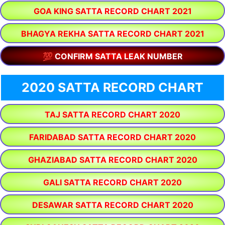
GOA KING SATTA RECORD CHART 2021
BHAGYA REKHA SATTA RECORD CHART 2021
💯 CONFIRM SATTA LEAK NUMBER
2020 SATTA RECORD CHART
TAJ SATTA RECORD CHART 2020
FARIDABAD SATTA RECORD CHART 2020
GHAZIABAD SATTA RECORD CHART 2020
GALI SATTA RECORD CHART 2020
DESAWAR SATTA RECORD CHART 2020