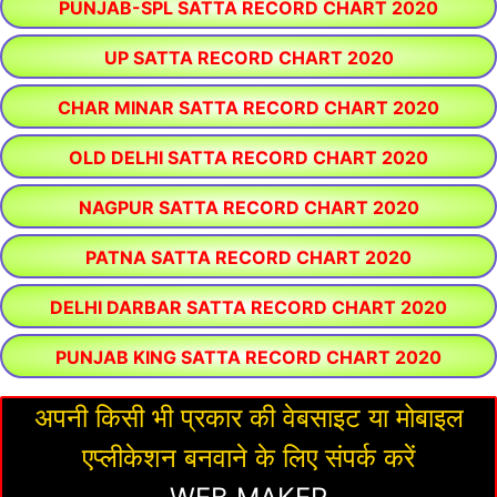
PUNJAB-SPL SATTA RECORD CHART 2020
UP SATTA RECORD CHART 2020
CHAR MINAR SATTA RECORD CHART 2020
OLD DELHI SATTA RECORD CHART 2020
NAGPUR SATTA RECORD CHART 2020
PATNA SATTA RECORD CHART 2020
DELHI DARBAR SATTA RECORD CHART 2020
PUNJAB KING SATTA RECORD CHART 2020
अपनी किसी भी प्रकार की वेबसाइट या मोबाइल
एप्लीकेशन बनवाने के लिए संपर्क करें