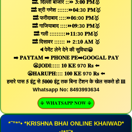
🔜. दिल्ली बाजार ::⏩ 𝟑:𝟎𝟎 𝐏𝐌🥇
🔜 श्री गणेश ::::::⏩𝟎𝟒:30 𝐏𝐌🥇
🔜 फरीदाबाद ::::⏩𝟎6:00 𝐏𝐌🥇
🔜 गाजियाबाद ::::⏩𝟎𝟗:30 𝐏𝐌🥇
🔜 गली :::::::::⏩𝟏𝟏:30 𝐏𝐌🥇
🔜 दिसावर :::::: ⏩ 2:1𝟎 𝐀𝐌 🥇
🔈पेमेंट लेने देने की सुविधा😀
➡️ 𝐏𝐀𝐘𝐓𝐀𝐌 ➡️ 𝐏𝐇𝐎𝐍𝐄 𝐏𝐄➡️𝐆𝐎𝐎𝐆𝐀𝐋 𝐏𝐀𝐘
😬𝐉𝐎𝐃𝐈::::: 𝟏𝟎 𝐊𝐄 970 𝐑𝐬 ⬅️
😬𝐇𝐀𝐑𝐔𝐏𝐇:::: 𝟏𝟎𝟎 𝐊𝐄 970 𝐑𝐬 ⬅️
हमारे पास 𝟓 इंटू से 𝟓𝟎𝟎𝟎 इंटू तक बिना टेंशन के खेल सकते हो 𝐥𝐥𝐥
Whatsapp No: 8493993634
📳 𝐖𝐇𝐀𝐓𝐒𝐀𝐏𝐏 𝐍𝐎𝐖 📳
*˜”*°• *KRISHNA BHAI ONLINE KHAIWAD*