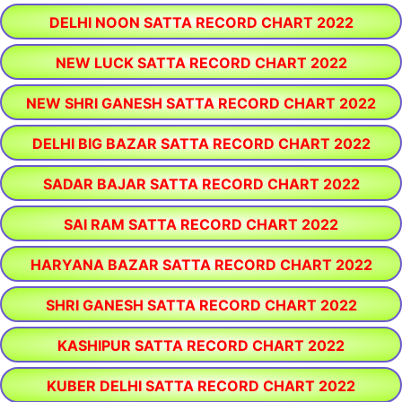
DELHI NOON SATTA RECORD CHART 2022
NEW LUCK SATTA RECORD CHART 2022
NEW SHRI GANESH SATTA RECORD CHART 2022
DELHI BIG BAZAR SATTA RECORD CHART 2022
SADAR BAJAR SATTA RECORD CHART 2022
SAI RAM SATTA RECORD CHART 2022
HARYANA BAZAR SATTA RECORD CHART 2022
SHRI GANESH SATTA RECORD CHART 2022
KASHIPUR SATTA RECORD CHART 2022
KUBER DELHI SATTA RECORD CHART 2022