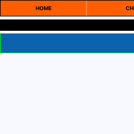
HOME
CH