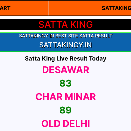
ART
SATTAKIN
SATTA KING
SATTAKINGY.IN BEST SITE SATTA RESULT
SATTAKINGY.IN
Satta King Live Result Today
DESAWAR
83
CHAR MINAR
89
OLD DELHI