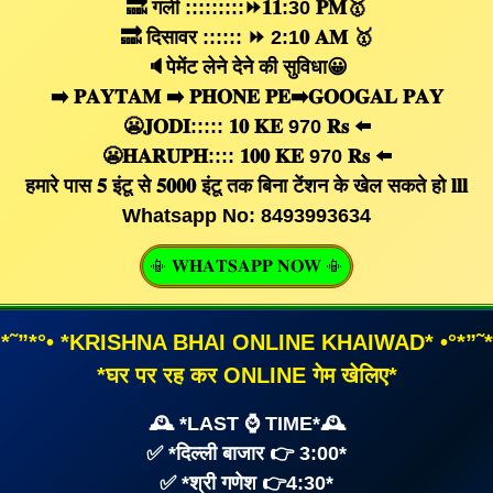
🔜 गली :::::::::⏩𝟏𝟏:30 𝐏𝐌🥇
🔜 दिसावर :::::: ⏩ 2:1𝟎 𝐀𝐌 🥇
🔈पेमेंट लेने देने की सुविधा😀
➡️ 𝐏𝐀𝐘𝐓𝐀𝐌 ➡️ 𝐏𝐇𝐎𝐍𝐄 𝐏𝐄➡️𝐆𝐎𝐎𝐆𝐀𝐋 𝐏𝐀𝐘
😬𝐉𝐎𝐃𝐈::::: 𝟏𝟎 𝐊𝐄 970 𝐑𝐬 ⬅️
😬𝐇𝐀𝐑𝐔𝐏𝐇:::: 𝟏𝟎𝟎 𝐊𝐄 970 𝐑𝐬 ⬅️
हमारे पास 𝟓 इंटू से 𝟓𝟎𝟎𝟎 इंटू तक बिना टेंशन के खेल सकते हो 𝐥𝐥𝐥
Whatsapp No: 8493993634
📳 𝐖𝐇𝐀𝐓𝐒𝐀𝐏𝐏 𝐍𝐎𝐖 📳
*˜”*°• *KRISHNA BHAI ONLINE KHAIWAD* •°*”˜*
*घर पर रह कर ONLINE गेम खेलिए*
🕰 *LAST ⌚ TIME*🕰
✅ *दिल्ली बाजार 👉 3:00*
✅ *श्री गणेश 👉4:30*