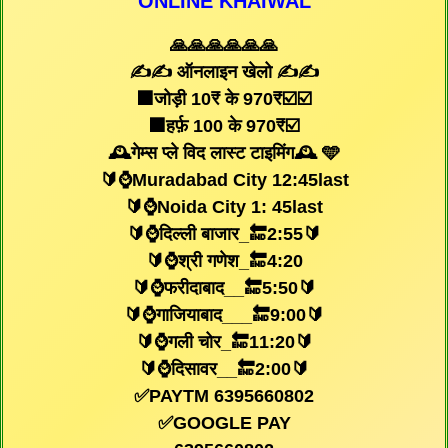
ONLINE KHAIWAL
🙏🙏🙏🙏🙏🙏
✍️✍️ ऑनलाइन खेलो ✍️✍️
⬛जोड़ी 10₹ के 970₹☑️☑️
⬛हर्फ़ 100 के 970₹☑️
🕰️गेम्स प्ले विद लास्ट टाइमिंग🕰️ 🩵
🔰⌚Muradabad City 12:45last
🔰⌚Noida City 1: 45last
🔰⌚दिल्ली बाजार_🔚2:55🔰
🔰⌚श्री गणेश_🔚4:20
🔰⌚फरीदाबाद__🔚5:50🔰
🔰⌚गाजियाबाद___🔚9:00🔰
🔰⌚गली चोर_🔚11:20🔰
🔰⌚दिसावर__🔚2:00🔰
✅PAYTM 6395660802
✅GOOGLE PAY