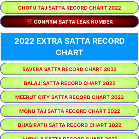
CHOTU TAJ SATTA RECORD CHART 2022
💯 CONFIRM SATTA LEAK NUMBER
2022 EXTRA SATTA RECORD
CHART
SAVERA SATTA RECORD CHART 2022
BALAJI SATTA RECORD CHART 2022
MEERUT CITY SATTA RECORD CHART 2022
MONU TAJ SATTA RECORD CHART 2022
BHAGIRATH SATTA RECORD CHART 2022
AMBALA SATTA RECORD CHART 2022