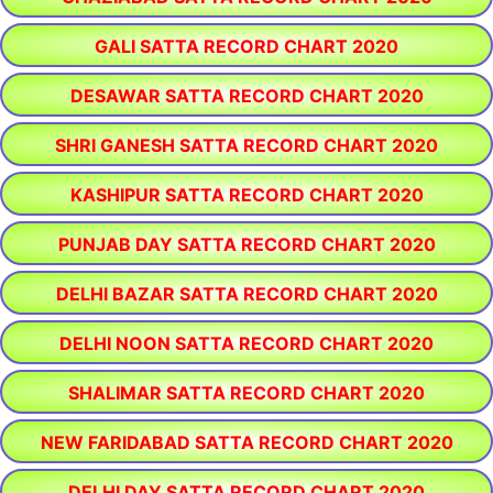
GALI SATTA RECORD CHART 2020
DESAWAR SATTA RECORD CHART 2020
SHRI GANESH SATTA RECORD CHART 2020
KASHIPUR SATTA RECORD CHART 2020
PUNJAB DAY SATTA RECORD CHART 2020
DELHI BAZAR SATTA RECORD CHART 2020
DELHI NOON SATTA RECORD CHART 2020
SHALIMAR SATTA RECORD CHART 2020
NEW FARIDABAD SATTA RECORD CHART 2020
DELHI DAY SATTA RECORD CHART 2020