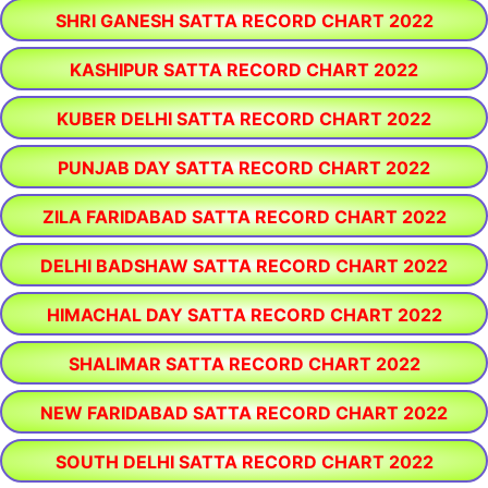
SHRI GANESH SATTA RECORD CHART 2022
KASHIPUR SATTA RECORD CHART 2022
KUBER DELHI SATTA RECORD CHART 2022
PUNJAB DAY SATTA RECORD CHART 2022
ZILA FARIDABAD SATTA RECORD CHART 2022
DELHI BADSHAW SATTA RECORD CHART 2022
HIMACHAL DAY SATTA RECORD CHART 2022
SHALIMAR SATTA RECORD CHART 2022
NEW FARIDABAD SATTA RECORD CHART 2022
SOUTH DELHI SATTA RECORD CHART 2022