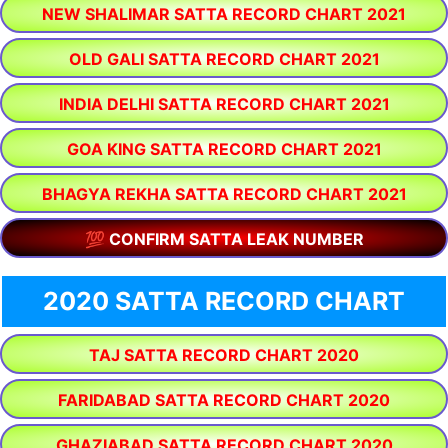
NEW SHALIMAR SATTA RECORD CHART 2021
OLD GALI SATTA RECORD CHART 2021
INDIA DELHI SATTA RECORD CHART 2021
GOA KING SATTA RECORD CHART 2021
BHAGYA REKHA SATTA RECORD CHART 2021
💯 CONFIRM SATTA LEAK NUMBER
2020 SATTA RECORD CHART
TAJ SATTA RECORD CHART 2020
FARIDABAD SATTA RECORD CHART 2020
GHAZIABAD SATTA RECORD CHART 2020