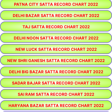
PATNA CITY SATTA RECORD CHART 2022
DELHI BAZAR SATTA RECORD CHART 2022
TAJ SATTA RECORD CHART 2022
DELHI NOON SATTA RECORD CHART 2022
NEW LUCK SATTA RECORD CHART 2022
NEW SHRI GANESH SATTA RECORD CHART 2022
DELHI BIG BAZAR SATTA RECORD CHART 2022
SADAR BAJAR SATTA RECORD CHART 2022
SAI RAM SATTA RECORD CHART 2022
HARYANA BAZAR SATTA RECORD CHART 2022