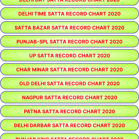
DELHI TIME SATTA RECORD CHART 2020
SATTA BAZAR SATTA RECORD CHART 2020
PUNJAB-SPL SATTA RECORD CHART 2020
UP SATTA RECORD CHART 2020
CHAR MINAR SATTA RECORD CHART 2020
OLD DELHI SATTA RECORD CHART 2020
NAGPUR SATTA RECORD CHART 2020
PATNA SATTA RECORD CHART 2020
DELHI DARBAR SATTA RECORD CHART 2020