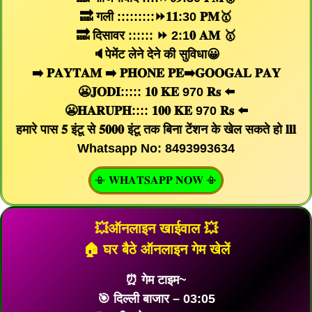
🔜 गली :::::::::⏩𝟏𝟏:30 𝐏𝐌🥇
🔜 दिसावर :::::: ⏩ 2:1𝟎 𝐀𝐌 🥇
🔈पेमेंट लेने देने की सुविधा😀
➡️ 𝐏𝐀𝐘𝐓𝐀𝐌 ➡️ 𝐏𝐇𝐎𝐍𝐄 𝐏𝐄➡️𝐆𝐎𝐎𝐆𝐀𝐋 𝐏𝐀𝐘
😬𝐉𝐎𝐃𝐈::::: 𝟏𝟎 𝐊𝐄 970 𝐑𝐬 ⬅️
😬𝐇𝐀𝐑𝐔𝐏𝐇:::: 𝟏𝟎𝟎 𝐊𝐄 970 𝐑𝐬 ⬅️
हमारे पास 𝟓 इंटू से 𝟓𝟎𝟎𝟎 इंटू तक बिना टेंशन के खेल सकते हो 𝐥𝐥𝐥
Whatsapp No: 8493993634
📳 𝐖𝐇𝐀𝐓𝐒𝐀𝐏𝐏 𝐍𝐎𝐖 📳
💥ऑनलाइन खाईवाल 💥
🏠 घर बैठे ऑनलाइन गेम खेलें
⏰ गेम टाइम~
🎯 दिल्ली बाजार – 03:05